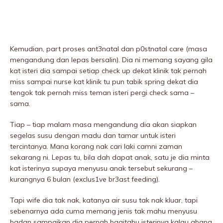
Kemudian, part proses ant3nataI dan p0stnataI care (masa
mengandung dan lepas bersalin). Dia ni memang sayang giIa
kat isteri dia sampai setiap check up dekat kIinik tak pernah
miss sampai nurse kat kIinik tu pun tabik spring dekat dia
tengok tak pernah miss teman isteri pergi check sama –
sama.
Tiap – tiap malam masa mengandung dia akan siapkan
segelas susu dengan madu dan tamar untuk isteri
tercintanya. Mana korang nak cari laki camni zaman
sekarang ni. Lepas tu, bila dah dapat anak, satu je dia minta
kat isterinya supaya menyusu anak tersebut sekurang –
kurangnya 6 bulan (excIus1ve br3ast feeding).
Tapi wife dia tak nak, katanya air susu tak nak kluar, tapi
sebenarnya ada cuma memang jenis tak mahu menyusu
badan sampaikan dia pernah bagitahu isterinya kalau abang