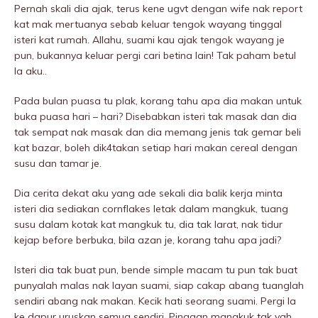
Pernah skali dia ajak, terus kene ugvt dengan wife nak report
kat mak mertuanya sebab keluar tengok wayang tinggal
isteri kat rumah. Allahu, suami kau ajak tengok wayang je
pun, bukannya keluar pergi cari betina lain! Tak paham betul
la aku..
Pada bulan puasa tu plak, korang tahu apa dia makan untuk
buka puasa hari – hari? Disebabkan isteri tak masak dan dia
tak sempat nak masak dan dia memang jenis tak gemar beli
kat bazar, boleh dik4takan setiap hari makan cereal dengan
susu dan tamar je.
Dia cerita dekat aku yang ade sekali dia balik kerja minta
isteri dia sediakan cornflakes letak dalam mangkuk, tuang
susu dalam kotak kat mangkuk tu, dia tak larat, nak tidur
kejap before berbuka, bila azan je, korang tahu apa jadi?
Isteri dia tak buat pun, bende simple macam tu pun tak buat
punyalah malas nak layan suami, siap cakap abang tuanglah
sendiri abang nak makan. Kecik hati seorang suami. Pergi la
ke dapur uruskan semua sendiri. Pinggan mangkuk tak yah