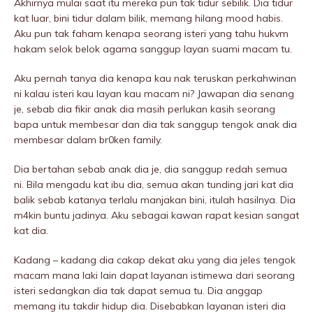
Akhirnya mulai saat itu mereka pun tak tidur sebilik. Dia tidur
kat luar, bini tidur dalam bilik, memang hilang mood habis.
Aku pun tak faham kenapa seorang isteri yang tahu hukvm
hakam selok belok agama sanggup layan suami macam tu.
Aku pernah tanya dia kenapa kau nak teruskan perkahwinan
ni kalau isteri kau layan kau macam ni? Jawapan dia senang
je, sebab dia fikir anak dia masih perIukan kasih seorang
bapa untuk membesar dan dia tak sanggup tengok anak dia
membesar dalam br0ken family.
Dia bertahan sebab anak dia je, dia sanggup redah semua
ni. Bila mengadu kat ibu dia, semua akan tunding jari kat dia
balik sebab katanya terlalu manjakan bini, itulah hasilnya. Dia
m4kin buntu jadinya. Aku sebagai kawan rapat kesian sangat
kat dia.
Kadang – kadang dia cakap dekat aku yang dia jeles tengok
macam mana laki lain dapat layanan istimewa dari seorang
isteri sedangkan dia tak dapat semua tu. Dia anggap
memang itu takdir hidup dia. Disebabkan layanan isteri dia