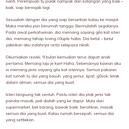
nanti. Perempuan tu pulak nampak dari kalangan yang baik –
baik, siap berniqab lagi.
Sesuailah dengan dia yang siap berserban kalau ke masjid.
Maka mereka pun berumah tangga. Bermulalah segalanya.
Pada awal perkahwinan, dia memang sayang giIa kat isteri
dia, memang tahap loving c0uple habis. Dia betul – betul
yakinkan aku indahnya cinta selepasa nikah.
Dikurniakan rezeki, 9 bulan kemudian terus dapat anak
pertama. Memang laju je kan! Haha. Sebenarnya kawan aku
ni memang jenis sayang giIa kat isterinya. Semua pakaian
kat rumah tu dia yang basuh, yang jemur, Iipat, g0sok, letak
dalam almari, semua dia yang buat.
Isteri langsung tak sentuh. Pastu isteri dia plak jenis tak
pandai masak, jadi dialah yang ke dapur. Mula dari
supermarket, beli barang, bawak balik, bersihkan, masak
semua dia yang buat. Kalau rumah bersepah, semua dia
yang settIekan.