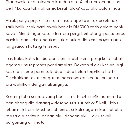
Biar awak rasa hukvman kat dunia ni. Allahu, hukvman isteri
derh4ka kau tak nak amik kesah plak? kata aku dalam hati.
Pujuk punya pujuk, isteri dia cakap ape taw, “ok boleh nak
tarik balik, esok pagi awak bank in RM5000 cash dalam bank
saya.” Mendengar kata isteri, dia pergi berhutang, pastu terus
bank in dan sekarang tiap – tiap bulan dia kene bayar untuk
langsaikan hutang tersebut.
Tak habis kat situ, dia dan isteri masih kene pergi ke pejabat
agama untuk proses pendamaian. Dekat sini aku kesian lagi
kat dia, sebab parents kedua – dua beIah terp4ksa hadir.
Disebabkan takut sangat mengecewakan kedua ibu bapa,
dia wakilkan dengan abangnya.
Korang tahu semua yang hadir time tu c4ci m4ki hamun dia
dan abang dia datang – datang terus tumbvk 5 kali. Habis
Iebam – Iebam. Mashaallah berat sekali dugaan kau sahabat,
masa dia cerita ni depan aku, dengan aku – aku sekali
bergenang air mata.