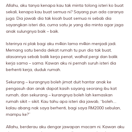
Allahu, aku tanya kenapa kau tak minta tolong isteri ko buat
sekali, kenapa kau buat semua ni? Sayang pun ada caranya
juga. Dia jawab dia tak kisah buat semua ni sebab dia
sayangkan isteri dia, cuma satu je yang dia minta agar jaga
anak sulungnya baik – baik.
Isterinya ni plak bagi aku m4kin lama m4kin menjadi jadi.
Memang satu benda dekat rumah tu pun dia tak buat,
alasannya sebab balik kerja penat, walhal pergi dan balik
kerja sama – sama. Kawan aku ni pernah suruh isteri dia
berhenti kerja, duduk rumah.
Sekurang – kurangnya boleh jimat duit hantar anak ke
pengasuh dan anak dapat kasih sayang seorang ibu kat
rumah, dan sekurang – kurangnya boleh lah kemaskan
rumah sikit – sikit. Kau tahu apa isteri dia jawab, “boleh….
kalau abang nak saya berhenti, bagi saya RM2000 sebulan,
mampu ke?”
Allahu, berderau aku dengar jawapan macam ni. Kawan aku