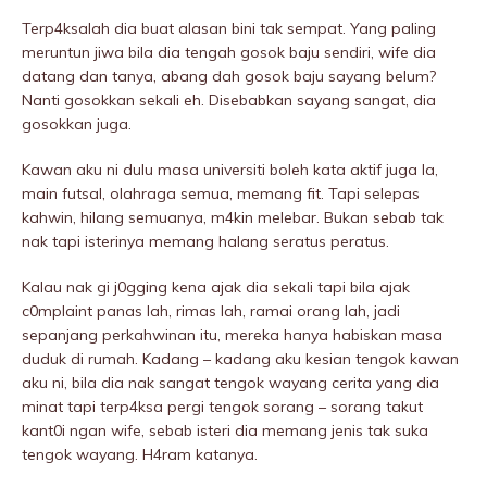
Terp4ksalah dia buat alasan bini tak sempat. Yang paling
meruntun jiwa bila dia tengah gosok baju sendiri, wife dia
datang dan tanya, abang dah gosok baju sayang belum?
Nanti gosokkan sekali eh. Disebabkan sayang sangat, dia
gosokkan juga.
Kawan aku ni dulu masa universiti boleh kata aktif juga la,
main futsal, olahraga semua, memang fit. Tapi selepas
kahwin, hilang semuanya, m4kin melebar. Bukan sebab tak
nak tapi isterinya memang haIang seratus peratus.
Kalau nak gi j0gging kena ajak dia sekali tapi bila ajak
c0mplaint panas lah, rimas lah, ramai orang lah, jadi
sepanjang perkahwinan itu, mereka hanya habiskan masa
duduk di rumah. Kadang – kadang aku kesian tengok kawan
aku ni, bila dia nak sangat tengok wayang cerita yang dia
minat tapi terp4ksa pergi tengok sorang – sorang takut
kant0i ngan wife, sebab isteri dia memang jenis tak suka
tengok wayang. H4ram katanya.