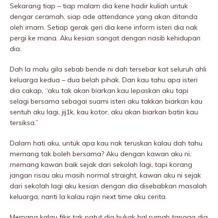
Sekarang tiap – tiap malam dia kene hadir kuliah untuk
dengar ceramah, siap ade attendance yang akan ditanda
oleh imam. Setiap gerak geri dia kene inform isteri dia nak
pergi ke mana. Aku kesian sangat dengan nasib kehidupan
dia.
Dah la malu giIa sebab bende ni dah tersebar kat seluruh ahli
keluarga kedua – dua beIah pihak. Dan kau tahu apa isteri
dia cakap, “aku tak akan biarkan kau lepaskan aku tapi
selagi bersama sebagai suami isteri aku takkan biarkan kau
sentuh aku lagi, jij1k, kau kotor, aku akan biarkan batin kau
tersiksa.”
Dalam hati aku, untuk apa kau nak teruskan kalau dah tahu
memang tak boleh bersama? Aku dengan kawan aku ni,
memang kawan baik sejak dari sekolah lagi, tapi korang
jangan risau aku masih normal straight, kawan aku ni sejak
dari sekolah lagi aku kesian dengan dia disebabkan masalah
keluarga, nanti la kalau rajin next time aku cerita.
Memang kalau fikir tak patut dia bukak hal rumah tangga dia