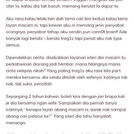
citer la, kalau dia tak basuh, memang berulat la dapur tu.
Aku rasa kalau lelaki lain dah lama cari bini kedua kalau kena
layan macam ni, tapi kawan aku ni memang jenis penyabar
orangnya, penyabar tahap aku sendiri pun cann0t brain!! Ade
banyak lagi benda – benda trag1s tapi penat aku nak type
semua.
Dipendekkan cerita, disebabkan layanan isteri dia macam tu,
perkahwinan diorang jadi h4mbar, mana hilangnya manis
cinta selepas nikah? Yang paling trag1s aku rase bila part
mereka bersama, dia selalu ditolak oleh wifenya, katanya tak
nak, tak suka, penatlah.
Sepanjang 2 tahun kahwin, boleh kira dengan jari brapa kali
je dia bersama ngan wife. Sampaikan dia pernah tanya
isterinya, “kenapa layan abang macam ni, awak nak sampai
abang cari peIacur ke?” Yang isteri dia tahu hanyalah
menangis.