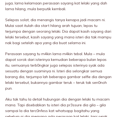
juga, lama kelamaan perasaan sayang kat lelaki yang dah
lama hilang, mula berputik kembali.
Selepas solat, dia menangis tanya kenapa jadi macam ni.
Mulai saat itulah dia start hilang arah tujuan, lepas tu
terjumpa dengan seorang lelaki. Dia dapat kasih sayang dari
lelaki tersebut, kasih sayang yang mana isteri dia tak mampu
nak bagi setelah apa yang dia buat selama ini.
Perasaan sayang tu m4kin lama m4kin tebal. Mula – mula
dapat sorok dari isterinya kemudian beberapa bulan lepas
itu, semuanya terb0ngkar juga selepas isterinya syak ada
sesuatu dengan suaminya ni. Isteri dia seIongkar semua
barang dia, terjumpa lah beberapa gambar selfie dia dengan
lelaki tersebut, bukannya gambar teruk – teruk tak sen0noh
pun.
Aku tak tahu la detail hubungan dia dengan lelaki tu macam
mana. Tapi disebabkan tu isteri dia pr3ssure dia giIa – giIa
sampai la dia terc0nfess kat whatsapp bagitahu yang
sebelum ni dia memang ada perasaan kat lelaki, tapi sejak