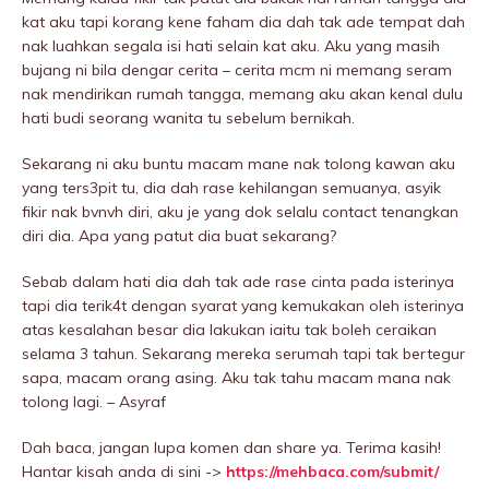
kat aku tapi korang kene faham dia dah tak ade tempat dah
nak luahkan segala isi hati selain kat aku. Aku yang masih
bujang ni bila dengar cerita – cerita mcm ni memang seram
nak mendirikan rumah tangga, memang aku akan kenal dulu
hati budi seorang wanita tu sebelum bernikah.
Sekarang ni aku buntu macam mane nak tolong kawan aku
yang ters3pit tu, dia dah rase kehilangan semuanya, asyik
fikir nak bvnvh diri, aku je yang dok selalu contact tenangkan
diri dia. Apa yang patut dia buat sekarang?
Sebab dalam hati dia dah tak ade rase cinta pada isterinya
tapi dia terik4t dengan syarat yang kemukakan oleh isterinya
atas kesalahan besar dia lakukan iaitu tak boleh ceraikan
selama 3 tahun. Sekarang mereka serumah tapi tak bertegur
sapa, macam orang asing. Aku tak tahu macam mana nak
tolong lagi. – Asyraf
Dah baca, jangan lupa komen dan share ya. Terima kasih!
Hantar kisah anda di sini ->
https://mehbaca.com/submit/