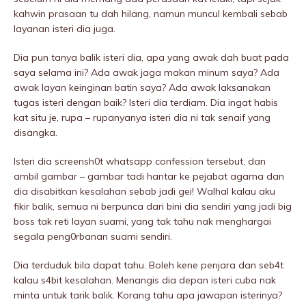
kahwin prasaan tu dah hilang, namun muncul kembali sebab
layanan isteri dia juga.
Dia pun tanya balik isteri dia, apa yang awak dah buat pada
saya selama ini? Ada awak jaga makan minum saya? Ada
awak layan keinginan batin saya? Ada awak laksanakan
tugas isteri dengan baik? Isteri dia terdiam. Dia ingat habis
kat situ je, rupa – rupanyanya isteri dia ni tak senaif yang
disangka.
Isteri dia screensh0t whatsapp confession tersebut, dan
ambil gambar – gambar tadi hantar ke pejabat agama dan
dia disabitkan kesalahan sebab jadi gei! Walhal kalau aku
fikir balik, semua ni berpunca dari bini dia sendiri yang jadi big
boss tak reti layan suami, yang tak tahu nak menghargai
segala peng0rbanan suami sendiri.
Dia terduduk bila dapat tahu. Boleh kene penjara dan seb4t
kalau s4bit kesalahan. Menangis dia depan isteri cuba nak
minta untuk tarik balik. Korang tahu apa jawapan isterinya?