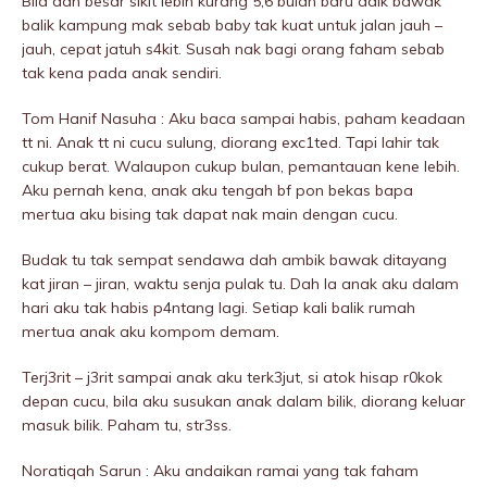
Bila dah besar sikit lebih kurang 5,6 bulan baru adik bawak
balik kampung mak sebab baby tak kuat untuk jalan jauh –
jauh, cepat jatuh s4kit. Susah nak bagi orang faham sebab
tak kena pada anak sendiri.
Tom Hanif Nasuha : Aku baca sampai habis, paham keadaan
tt ni. Anak tt ni cucu sulung, diorang exc1ted. Tapi lahir tak
cukup berat. Walaupon cukup bulan, pemantauan kene lebih.
Aku pernah kena, anak aku tengah bf pon bekas bapa
mertua aku bising tak dapat nak main dengan cucu.
Budak tu tak sempat sendawa dah ambik bawak ditayang
kat jiran – jiran, waktu senja pulak tu. Dah la anak aku dalam
hari aku tak habis p4ntang lagi. Setiap kali balik rumah
mertua anak aku kompom demam.
Terj3rit – j3rit sampai anak aku terk3jut, si atok hisap r0kok
depan cucu, bila aku susukan anak dalam bilik, diorang keluar
masuk bilik. Paham tu, str3ss.
Noratiqah Sarun : Aku andaikan ramai yang tak faham