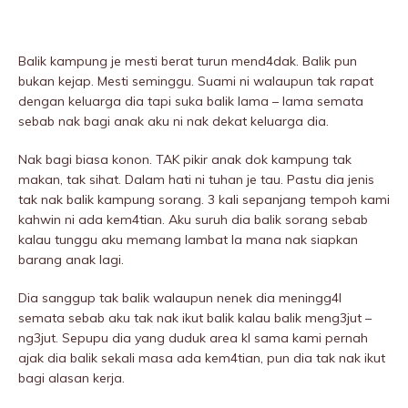
Balik kampung je mesti berat turun mend4dak. Balik pun
bukan kejap. Mesti seminggu. Suami ni walaupun tak rapat
dengan keluarga dia tapi suka balik lama – lama semata
sebab nak bagi anak aku ni nak dekat keluarga dia.
Nak bagi biasa konon. TAK pikir anak dok kampung tak
makan, tak sihat. Dalam hati ni tuhan je tau. Pastu dia jenis
tak nak balik kampung sorang. 3 kali sepanjang tempoh kami
kahwin ni ada kem4tian. Aku suruh dia balik sorang sebab
kalau tunggu aku memang lambat la mana nak siapkan
barang anak lagi.
Dia sanggup tak balik walaupun nenek dia meningg4I
semata sebab aku tak nak ikut balik kalau balik meng3jut –
ng3jut. Sepupu dia yang duduk area kl sama kami pernah
ajak dia balik sekali masa ada kem4tian, pun dia tak nak ikut
bagi alasan kerja.