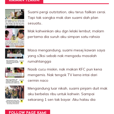
KIRIMAN TERKINI
Suami pergi outstation, aku terus failkan cerai.
Tapi tak sangka mak dan suami dah plan
sesuatu..
Mak kahwinkan aku dgn lelaki Iembut, malam
pertama dia suruh aku simpan satu rahsia
Masa mengandung, suami mesej kawan saya
yang s3ksi sebab nak mengadu masalah
rumahtangga
Nasib cucu miskin, nak makan KFC pun kena
mengemis. Nak tengok TV kena intai dari
cermin naco
Mengandung luar nikah, suami pinjam duit mak
aku berbelas ribu untuk kahwin. Sampai
sekarang 1 sen tak bayar. Aku halau dia
FOLLOW PAGE KAMI