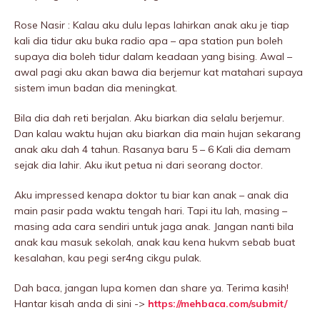
Rose Nasir : Kalau aku dulu lepas lahirkan anak aku je tiap
kali dia tidur aku buka radio apa – apa station pun boleh
supaya dia boleh tidur dalam keadaan yang bising. Awal –
awal pagi aku akan bawa dia berjemur kat matahari supaya
sistem imun badan dia meningkat.
Bila dia dah reti berjalan. Aku biarkan dia selalu berjemur.
Dan kalau waktu hujan aku biarkan dia main hujan sekarang
anak aku dah 4 tahun. Rasanya baru 5 – 6 Kali dia demam
sejak dia lahir. Aku ikut petua ni dari seorang doctor.
Aku impressed kenapa doktor tu biar kan anak – anak dia
main pasir pada waktu tengah hari. Tapi itu lah, masing –
masing ada cara sendiri untuk jaga anak. Jangan nanti bila
anak kau masuk sekolah, anak kau kena hukvm sebab buat
kesalahan, kau pegi ser4ng cikgu pulak.
Dah baca, jangan lupa komen dan share ya. Terima kasih!
Hantar kisah anda di sini ->
https://mehbaca.com/submit/