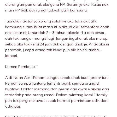
diorang umpan anak aku guna HP. Geram je aku. Kalau nak
main HP baik duk rumah takyah balik kampung.
Jadi aku nak tanya korang salah ke aku tak nak balik
kampung suami buat masa ni. Maksud aku sementara anak
nak besar ni. Umur dah 2 – 3 tahun takpela dia dah besar,
dah tak nangis – nangis lagi. Jangan ingat anak aku merap
sebab aku tak kerja 24 jam duk dengan anak je. Anak aku ni
peramah, jumpa orang tak kenal pun dia boleh lambai –
lambai.
Komen Pembaca :
Aidil Noan Alie : Faham sangat sebab anak buah prem4ture.
Pernah sampai jantung terhenti, panik semua orang di
buatnya. Doktor memang dah pesan dari awal elakkan dari
terdedah pada orang ramai. Dalam p4ntang kami 1 family
pun tak pergi melawat sebab hormat permintaan adik dan
adik ipar.