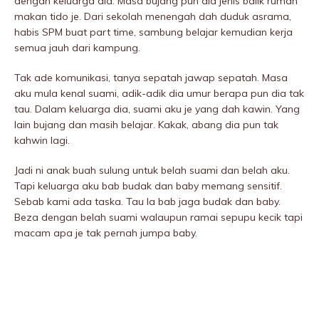
dengan keluarga dia. Masa bujang pun dia jenis balik rumah
makan tido je. Dari sekolah menengah dah duduk asrama,
habis SPM buat part time, sambung belajar kemudian kerja
semua jauh dari kampung.
Tak ade komunikasi, tanya sepatah jawap sepatah. Masa
aku mula kenal suami, adik-adik dia umur berapa pun dia tak
tau. Dalam keluarga dia, suami aku je yang dah kawin. Yang
lain bujang dan masih belajar. Kakak, abang dia pun tak
kahwin lagi.
Jadi ni anak buah sulung untuk beIah suami dan beIah aku.
Tapi keluarga aku bab budak dan baby memang sensitif.
Sebab kami ada taska. Tau la bab jaga budak dan baby.
Beza dengan beIah suami walaupun ramai sepupu kecik tapi
macam apa je tak pernah jumpa baby.