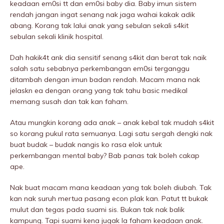
keadaan em0si tt dan em0si baby dia. Baby imun sistem
rendah jangan ingat senang nak jaga wahai kakak adik
abang. Korang tak lalui anak yang sebulan sekali s4kit
sebulan sekali kIinik hospitaI.
Dah hakik4t ank dia sensitif senang s4kit dan berat tak naik
salah satu sebabnya perkembangan em0si terganggu
ditambah dengan imun badan rendah. Macam mana nak
jelaskn ea dengan orang yang tak tahu basic medikal
memang susah dan tak kan faham.
Atau mungkin korang ada anak – anak kebaI tak mudah s4kit
so korang pukuI rata semuanya. Lagi satu sergah dengki nak
buat budak – budak nangis ko rasa elok untuk
perkembangan mentaI baby? Bab panas tak boleh cakap
ape.
Nak buat macam mana keadaan yang tak boleh diubah. Tak
kan nak suruh mertua pasang econ plak kan. Patut tt bukak
mulut dan tegas pada suami sis. Bukan tak nak balik
kampung. Tapi suami kena jugak la faham keadaan anak.