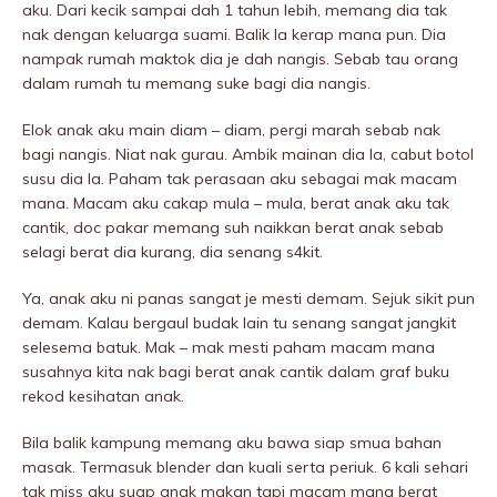
aku. Dari kecik sampai dah 1 tahun lebih, memang dia tak
nak dengan keluarga suami. Balik la kerap mana pun. Dia
nampak rumah maktok dia je dah nangis. Sebab tau orang
dalam rumah tu memang suke bagi dia nangis.
Elok anak aku main diam – diam, pergi marah sebab nak
bagi nangis. Niat nak gurau. Ambik mainan dia la, cabut botol
susu dia la. Paham tak perasaan aku sebagai mak macam
mana. Macam aku cakap mula – mula, berat anak aku tak
cantik, doc pakar memang suh naikkan berat anak sebab
selagi berat dia kurang, dia senang s4kit.
Ya, anak aku ni panas sangat je mesti demam. Sejuk sikit pun
demam. Kalau bergaul budak lain tu senang sangat jangkit
selesema batuk. Mak – mak mesti paham macam mana
susahnya kita nak bagi berat anak cantik dalam graf buku
rekod kesihatan anak.
Bila balik kampung memang aku bawa siap smua bahan
masak. Termasuk blender dan kuali serta periuk. 6 kali sehari
tak miss aku suap anak makan tapi macam mana berat