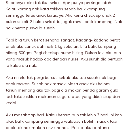
Sebabnya, aku tak ikut sekali. Ape punya per4ngai ntah.
Kalau korang nak kata takkan sebab balik kampung
seminggu terus anak kurus, ye. Aku kena check up anak 2
bulan sekali. 2 bulan sekali tu jugak mesti balik kampung. Nak
naik berat punya la susah.
Tapi bila turun berat senang sangat. Kadang- kadang berat
anak aku cantik dah naik 1 kg sebulan, bila balik kampung
hilang 500gm. Pegi checkup, nurse bising. Bukan laki aku pun
yang masuk hadap doc dengan nurse. Aku suruh dia bertuah
la kalau dia nak.
Aku ni rela tak pergi bercuti sebab aku tau susah nak bagi
anak makan. Susah nak masak. Masa anak aku belom 1
tahun memang aku tak bagi dia makan benda garam gula
jadi takde istilah makanan segera atau yang dibeli siap dari
kedai.
Aku masak tiap hari. Kalau bercuti pun tak lebih 3 hari. Ini kan
plak balik kampung seminggu walaupun boleh masak tapi
anak tak nak makan asyik nangis. Paling aku pantang