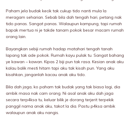
Paham jela budak kecik tak cukup tido nanti mula la
meragam seharian. Sebab bila dah tengah hari, petang nak
tido panas. Sangat panas. Walaupun kampung, tapi rumah
bapak mertua ni je takde tanam pokok besar macam rumah
orang lain.
Bayangkan sebiji rumah hadap matahari tengah tanah
lapang tak ade pokok. Rumah kayu pulak tu. Sangat bahang
ye kawan – kawan. Kipas 2 biji pun tak rasa. Kesian anak aku
kalau balik mesti hitam tapi aku tak kisah pun. Yang aku
kisahkan, janganlah kacau anak aku tido.
Bila dah jaga, ko paham tak budak yang tak biasa lagi, dia
ambik masa nak cam orang. Ni asal anak aku dah jaga
secara terp4ksa tu, keluar bilik je dorang terjerit terpekik
panggil nama anak aku, takot la dia. Pastu p4ksa ambik
walaupun anak aku nangis.