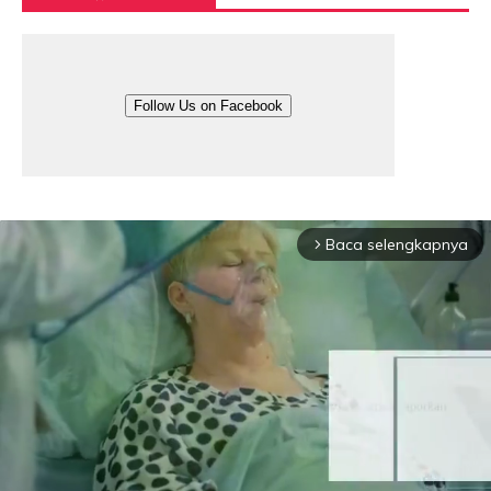
Follow Us on Facebook
Baca selengkapnya
arrow_forward_ios