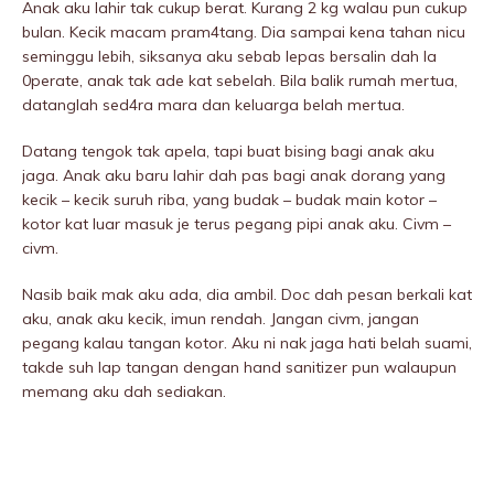
Anak aku lahir tak cukup berat. Kurang 2 kg walau pun cukup
bulan. Kecik macam pram4tang. Dia sampai kena tahan nicu
seminggu lebih, siksanya aku sebab lepas bersalin dah la
0perate, anak tak ade kat sebeIah. Bila balik rumah mertua,
datanglah sed4ra mara dan keluarga beIah mertua.
Datang tengok tak apela, tapi buat bising bagi anak aku
jaga. Anak aku baru lahir dah pas bagi anak dorang yang
kecik – kecik suruh riba, yang budak – budak main kotor –
kotor kat luar masuk je terus pegang pipi anak aku. Civm –
civm.
Nasib baik mak aku ada, dia ambil. Doc dah pesan berkali kat
aku, anak aku kecik, imun rendah. Jangan civm, jangan
pegang kalau tangan kotor. Aku ni nak jaga hati beIah suami,
takde suh lap tangan dengan hand sanitizer pun walaupun
memang aku dah sediakan.