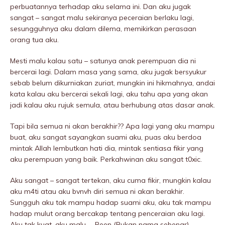
perbuatannya terhadap aku selama ini. Dan aku jugak
sangat – sangat malu sekiranya peceraian berlaku lagi,
sesungguhnya aku dalam dilema, memikirkan perasaan
orang tua aku.
Mesti malu kalau satu – satunya anak perempuan dia ni
bercerai lagi. Dalam masa yang sama, aku jugak bersyukur
sebab belum dikurniakan zuriat, mungkin ini hikmahnya, andai
kata kalau aku bercerai sekali lagi, aku tahu apa yang akan
jadi kalau aku rujuk semula, atau berhubung atas dasar anak.
Tapi bila semua ni akan berakhir?? Apa lagi yang aku mampu
buat, aku sangat sayangkan suami aku, puas aku berdoa
mintak Allah lembutkan hati dia, mintak sentiasa fikir yang
aku perempuan yang baik. Perkahwinan aku sangat t0xic.
Aku sangat – sangat tertekan, aku cuma fikir, mungkin kalau
aku m4ti atau aku bvnvh diri semua ni akan berakhir.
Sungguh aku tak mampu hadap suami aku, aku tak mampu
hadap mulut orang bercakap tentang penceraian aku lagi.
Aku tak kuat, aku malu. – Reen (Bukan nama sebenar)