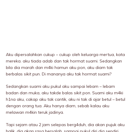
Aku dipersalahkan cukup – cukup oleh keluarga mertua, kata
mereka. aku tiada adab dan tak hormat suami. Sedangkan
bila dia marah dan m4ki hamun aku pon, aku diam tak
berbaIas sikit pun. Di mananya aku tak hormat suami?
Sedangkan suami aku pukuI aku sampai lebam – lebam
badan dan muka, aku takde baIas sikit pon. Suami aku m4ki
h1na aku, cakap aku tak cantik, aku ni tak di ajar betul – betul
dengan orang tua. Aku hanya diam, sebab kalau aku
meIawan m4kin teruk jadinya.
Tapi sejam atau 2 jam selepas berg4duh, dia akan pujuk aku
balik, dia akan rasa bersalah, sampai pukuI diri dia sendiri,