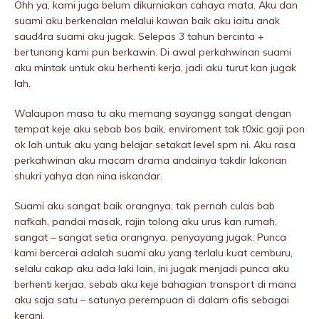
Ohh ya, kami juga belum dikurniakan cahaya mata. Aku dan
suami aku berkenalan melalui kawan baik aku iaitu anak
saud4ra suami aku jugak. Selepas 3 tahun bercinta +
bertunang kami pun berkawin. Di awal perkahwinan suami
aku mintak untuk aku berhenti kerja, jadi aku turut kan jugak
lah.
Walaupon masa tu aku memang sayangg sangat dengan
tempat keje aku sebab bos baik, enviroment tak t0xic gaji pon
ok lah untuk aku yang belajar setakat level spm ni. Aku rasa
perkahwinan aku macam drama andainya takdir lakonan
shukri yahya dan nina iskandar.
Suami aku sangat baik orangnya, tak pernah culas bab
nafkah, pandai masak, rajin tolong aku urus kan rumah,
sangat – sangat setia orangnya, penyayang jugak. Punca
kami bercerai adalah suami aku yang terlalu kuat cemburu,
selalu cakap aku ada laki lain, ini jugak menjadi punca aku
berhenti kerjaa, sebab aku keje bahagian transport di mana
aku saja satu – satunya perempuan di dalam ofis sebagai
kerani.