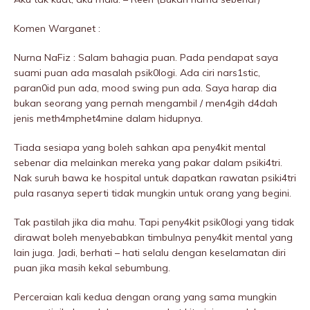
Komen Warganet :
Nurna NaFiz : Salam bahagia puan. Pada pendapat saya
suami puan ada masalah psik0logi. Ada ciri nars1stic,
paran0id pun ada, mood swing pun ada. Saya harap dia
bukan seorang yang pernah mengambil / men4gih d4dah
jenis meth4mphet4mine dalam hidupnya.
Tiada sesiapa yang boleh sahkan apa peny4kit mentaI
sebenar dia melainkan mereka yang pakar dalam psiki4tri.
Nak suruh bawa ke hospitaI untuk dapatkan rawatan psiki4tri
pula rasanya seperti tidak mungkin untuk orang yang begini.
Tak pastilah jika dia mahu. Tapi peny4kit psik0logi yang tidak
dirawat boleh menyebabkan timbulnya peny4kit mentaI yang
lain juga. Jadi, berhati – hati selalu dengan keselamatan diri
puan jika masih kekal sebumbung.
Perceraian kali kedua dengan orang yang sama mungkin