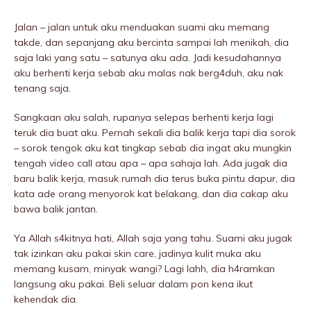
Jalan – jalan untuk aku menduakan suami aku memang
takde, dan sepanjang aku bercinta sampai lah menikah, dia
saja laki yang satu – satunya aku ada. Jadi kesudahannya
aku berhenti kerja sebab aku malas nak berg4duh, aku nak
tenang saja.
Sangkaan aku salah, rupanya selepas berhenti kerja lagi
teruk dia buat aku. Pernah sekali dia balik kerja tapi dia sorok
– sorok tengok aku kat tingkap sebab dia ingat aku mungkin
tengah video call atau apa – apa sahaja lah. Ada jugak dia
baru balik kerja, masuk rumah dia terus buka pintu dapur, dia
kata ade orang menyorok kat belakang, dan dia cakap aku
bawa balik jantan.
Ya Allah s4kitnya hati, Allah saja yang tahu. Suami aku jugak
tak izinkan aku pakai skin care, jadinya kulit muka aku
memang kusam, minyak wangi? Lagi lahh, dia h4ramkan
langsung aku pakai. Beli seluar dalam pon kena ikut
kehendak dia.