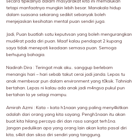
secara tipikalnya dalam masyarakat kita ini memaIukan
tetapi manfaatnya mungkin lebih besar. Manakala hidup
dalam suasana sekarang sedikit sebanyak boleh
menjejaskan kesihatan mentaI puan sendiri juga.
Jadi, Puan buatlah satu keputvsan yang boleh mengurangkan
mud4rat pada diri puan. Maaf kalau pendapat 2 kupang
saya tidak menepati keadaan semasa puan. Semoga
berhujung bahagia.
Nadirah Dira : Teringat mak aku.. sanggup berlebam
menangis hari – hari sebab takut cerai jadi janda. Lepas tu
anak membesar pun dalam environment yang t0ksik. Tahniah
bertahan. Lepas ni kalau ada anak jadi m4ngsa pukuI pun
bertahan la ye selagi mampu.
Amirah Azmi : Kata – kata h1naan yang paling meny4kitkan
adalah dari orang yang kita sayang. Pengh1naan itu akan
buat kita hilang percaya diri dan rasa sangat terh1na.
Jangan pedulikan apa yang orang lain akan kata pasal diri
kita, s4kit dan siksa diri sendiri yang tanggung.