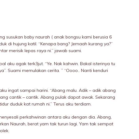
ng susukan baby naurah ( anak bongsu kami berusia 6
uduk di hujung katil. “Kenapa bang? Jemaah kurang ya?”
tar merisik lepas raya ni.” jawab suami.
al aku agak terk3jut. “Ye. Nak kahwin. Bakal isterinya tu
a”. Suami memulakan cerita. ” “Oooo.. Nanti kenduri
 aku ingat sampai harini. “Abang malu. Adik – adik abang
ng cantik – cantik. Abang pulak dapat awak. Sekarang
dur duduk kat rumah ni.” Terus aku terdiam.
menyesali perkahwinan antara aku dengan dia. Abang,
kan Naurah, berat yam tak turun lagi. Yam tak sempat
olek.