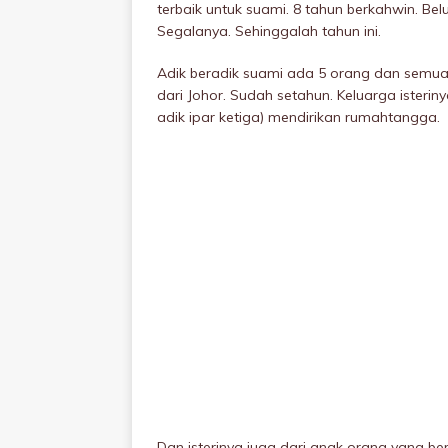
terbaik untuk suami. 8 tahun berkahwin. Be
Segalanya. Sehinggalah tahun ini.
Adik beradik suami ada 5 orang dan semuan
dari Johor. Sudah setahun. Keluarga isterin
adik ipar ketiga) mendirikan rumahtangga.
Dan isterinya juga dari anak orang yang be