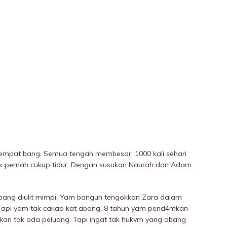
empat bang. Semua tengah membesar. 1000 kali sehari
k pernah cukup tidur. Dengan susukan Naurah dan Adam
ang diulit mimpi. Yam bangun tengokkan Zara dalam
. Tapi yam tak cakap kat abang. 8 tahun yam pend4mkan
ukan tak ada peluang. Tapi ingat tak hukvm yang abang