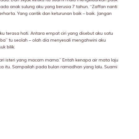
a pada anak sulung aku yang berusia 7 tahun. “Zaffan nanti
harta. Yang cantik dan keturunan baik – baik. Jangan
u terasa hati. Antara empat ciri yang disebut aku satu
ba” tu seolah – olah dia menyesali mengahwini aku
k bilik.
ari isteri yang macam mama.” Entah kenapa air mata laju
ika itu. Sampailah pada bulan ramadhan yang lalu. Suami