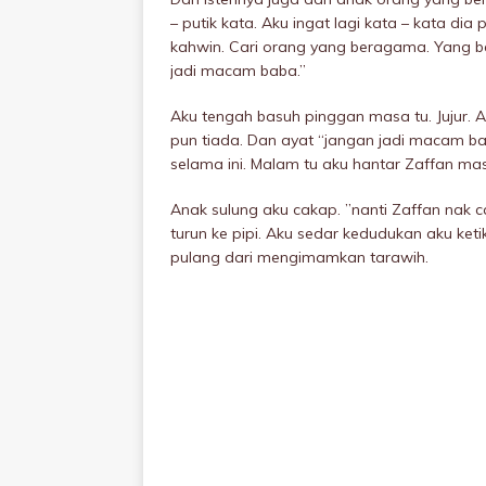
– putik kata. Aku ingat lagi kata – kata di
kahwin. Cari orang yang beragama. Yang ber
jadi macam baba.”
Aku tengah basuh pinggan masa tu. Jujur. Ak
pun tiada. Dan ayat “jangan jadi macam ba
selama ini. Malam tu aku hantar Zaffan masu
Anak sulung aku cakap. ”nanti Zaffan nak c
turun ke pipi. Aku sedar kedudukan aku ket
pulang dari mengimamkan tarawih.