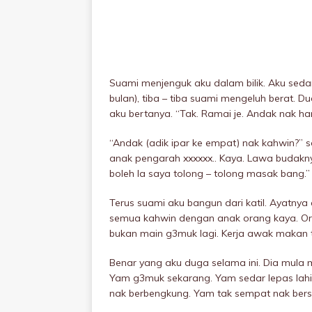
Suami menjenguk aku dalam bilik. Aku seda
bulan), tiba – tiba suami mengeIuh berat. D
aku bertanya. “Tak. Ramai je. Andak nak han
“Andak (adik ipar ke empat) nak kahwin?” so
anak pengarah xxxxxx.. Kaya. Lawa budakny
boleh la saya tolong – tolong masak bang.”
Terus suami aku bangun dari katil. Ayatnya
semua kahwin dengan anak orang kaya. Ora
bukan main g3muk lagi. Kerja awak makan ti
Benar yang aku duga selama ini. Dia mula 
Yam g3muk sekarang. Yam sedar lepas lahir
nak berbengkung. Yam tak sempat nak bers