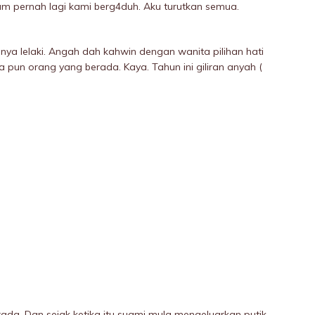
lum pernah lagi kami berg4duh. Aku turutkan semua.
ya lelaki. Angah dah kahwin dengan wanita pilihan hati
ya pun orang yang berada. Kaya. Tahun ini giliran anyah (
rada. Dan sejak ketika itu suami mula mengeluarkan putik