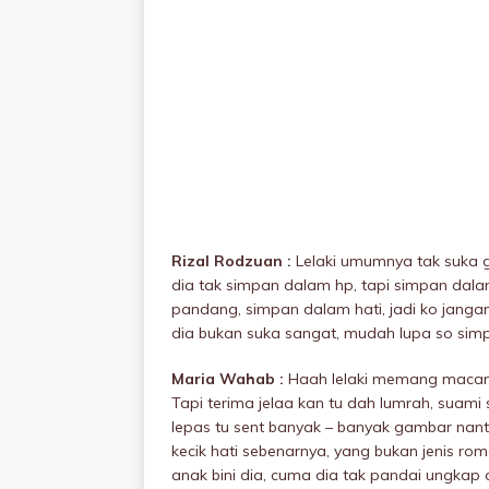
Rizal Rodzuan :
Lelaki umumnya tak suka 
dia tak simpan dalam hp, tapi simpan dal
pandang, simpan dalam hati, jadi ko janga
dia bukan suka sangat, mudah lupa so sim
Maria Wahab :
Haah lelaki memang macam tu
Tapi terima jelaa kan tu dah lumrah, suami s
lepas tu sent banyak – banyak gambar nant
kecik hati sebenarnya, yang bukan jenis ro
anak bini dia, cuma dia tak pandai ungkap