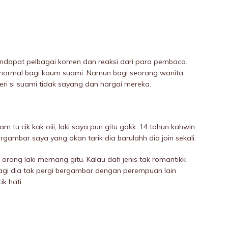
mendapat pelbagai komen dan reaksi dari para pembaca.
normal bagi kaum suami. Namun bagi seorang wanita
eri si suami tidak sayang dan hargai mereka.
tu cik kak oiii, laki saya pun gitu gakk. 14 tahun kahwin
ambar saya yang akan tarik dia barulahh dia join sekali.
is orang laki memang gitu. Kalau dah jenis tak romantikk
lagi dia tak pergi bergambar dengan perempuan lain
k hati.