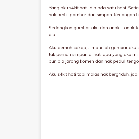
Yang aku s4kit hati, dia ada satu hobi. Seti
nak ambil gambar dan simpan. Kenangan ho
Sedangkan gambar aku dan anak – anak ta
dia.
Aku pernah cakap, simpanlah gambar aku d
tak pernah simpan di hati apa yang aku mi
pun dia jarang komen dan nak peduli tengo
Aku s4kit hati tapi malas nak berg4duh, jad