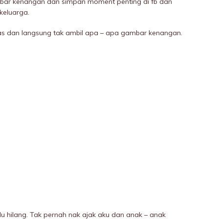
mbar kenangan dan simpan moment penting di fb dan
keluarga.
las dan langsung tak ambil apa – apa gambar kenangan.
lu hilang. Tak pernah nak ajak aku dan anak – anak