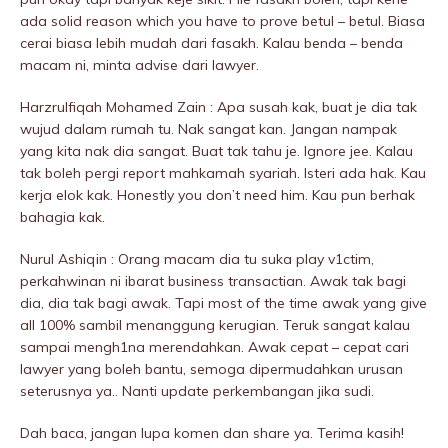
ada solid reason which you have to prove betul – betul. Biasa
cerai biasa lebih mudah dari fasakh. Kalau benda – benda
macam ni, minta advise dari lawyer.
Harzrulfiqah Mohamed Zain : Apa susah kak, buat je dia tak
wujud dalam rumah tu. Nak sangat kan. Jangan nampak
yang kita nak dia sangat. Buat tak tahu je. Ignore jee. Kalau
tak boleh pergi report mahkamah syariah. Isteri ada hak. Kau
kerja elok kak. Honestly you don’t need him. Kau pun berhak
bahagia kak.
Nurul Ashiqin : Orang macam dia tu suka play v1ctim,
perkahwinan ni ibarat business transactian. Awak tak bagi
dia, dia tak bagi awak. Tapi most of the time awak yang give
all 100% sambil menanggung kerugian. Teruk sangat kalau
sampai mengh1na merendahkan. Awak cepat – cepat cari
lawyer yang boleh bantu, semoga dipermudahkan urusan
seterusnya ya.. Nanti update perkembangan jika sudi.
Dah baca, jangan lupa komen dan share ya. Terima kasih!