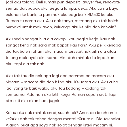
Jadi aku tolong. Beli rumah pun deposit, lawyer fee, renovate
semua duit bapak aku. Segala lampu, deko. Aku cuma bayar
bulanan ke bank, tu pun mak aku bagi balik RM500 ke aku.
Rumah tu nama aku. Aku nak tanya, memang aku tak boleh
berbakti untuk mak ayah, keluarga aku ke bila dah kahwin?
Aku sedih sangat bila dia cakap, ‘kau pegiIa kerja, kau nak
sangat kerja nak sara mak bapak kau kan?’ Aku pelik kenapa
dia tak boleh faham aku macam tersepit nak pilih dia atau
tolong mak ayah aku sama. Aku dah mintak dia lepaskan
aku, tapi dia tak nak.
Aku tak tau dia nak apa lagi dari perempuan macam aku.
Macam – macam dia dah h1na aku. Keluarga aku. Aku cuba
jadi yang terbaik walau aku tau kadang – kadang tak
sempurna. Ada hari aku letih kerja. Rumah sepah sikit. Tapi
bila cuti aku akan buat jugak.
Kalau aku nak mintak cerai, susah tak? Anak dia boleh ambil
ke?Aku dah tak tahan dengan mentaI t0rture ni. Dia tak solat.
Alasan, buat apa saya nak solat dengan isteri macam ni.