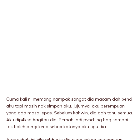
Cuma kali ni memang nampak sangat dia macam dah benci
aku tapi masih nak simpan aku. Jujurnya, aku perempuan
yang ada masa lepas. Sebelum kahwin, dia dah tahu semua.
Aku dip4ksa bagitau dia. Pernah jadi pvnching bag sampai
tak boleh pergi kerja sebab katanya aku tipu dia.
Atas sebab ini bila g4duh je dia akan cakap ‘perempuan