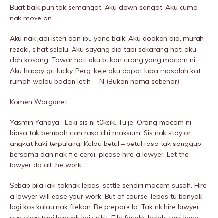
Buat baik pun tak semangat. Aku down sangat. Aku cuma
nak move on.
Aku nak jadi isteri dan ibu yang baik. Aku doakan dia, murah
rezeki, sihat selalu. Aku sayang dia tapi sekarang hati aku
dah kosong. Tawar hati aku bukan orang yang macam ni.
Aku happy go lucky. Pergi keje aku dapat lupa masalah kat
rumah walau badan letih. – N (Bukan nama sebenar)
Komen Warganet :
Yasmin Yahaya : Laki sis ni t0ksik. Tu je. Orang macam ni
biasa tak berubah dan rasa diri maksum. Sis nak stay or
angkat kaki terpulang. Kalau betul – betul rasa tak sanggup
bersama dan nak file cerai, please hire a lawyer. Let the
lawyer do all the work.
Sebab bila laki taknak lepas, settle sendiri macam susah. Hire
a lawyer will ease your work. But of course, lepas tu banyak
lagi kos kalau nak filekan. Be prepare la. Tak nk hire lawyer
pun okay tapi banyak keje sikit. File fasakh boleh, tapi kene