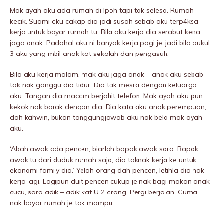
Mak ayah aku ada rumah di Ipoh tapi tak selesa. Rumah
kecik. Suami aku cakap dia jadi susah sebab aku terp4ksa
kerja untuk bayar rumah tu. Bila aku kerja dia serabut kena
jaga anak. Padahal aku ni banyak kerja pagi je, jadi bila pukuI
3 aku yang mbil anak kat sekolah dan pengasuh.
Bila aku kerja malam, mak aku jaga anak – anak aku sebab
tak nak ganggu dia tidur. Dia tak mesra dengan keluarga
aku. Tangan dia macam berjahit telefon. Mak ayah aku pun
kekok nak borak dengan dia. Dia kata aku anak perempuan,
dah kahwin, bukan tanggungjawab aku nak bela mak ayah
aku.
‘Abah awak ada pencen, biarlah bapak awak sara. Bapak
awak tu dari duduk rumah saja, dia taknak kerja ke untuk
ekonomi family dia.’ Yelah orang dah pencen, letihla dia nak
kerja lagi. Lagipun duit pencen cukup je nak bagi makan anak
cucu, sara adik – adik kat U 2 orang. Pergi berjalan. Cuma
nak bayar rumah je tak mampu.