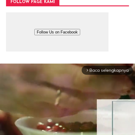
FOLLOW PAGE KAMI
Follow Us on Facebook
Baca selengkapnya
arrow_forward_ios