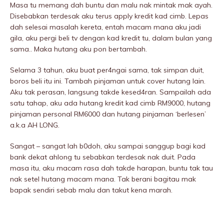
Masa tu memang dah buntu dan malu nak mintak mak ayah.
Disebabkan terdesak aku terus apply kredit kad cimb. Lepas
dah selesai masalah kereta, entah macam mana aku jadi
giIa, aku pergi beli tv dengan kad kredit tu, dalam bulan yang
sama.. Maka hutang aku pon bertambah.
Selama 3 tahun, aku buat per4ngai sama, tak simpan duit,
boros beli itu ini. Tambah pinjaman untuk cover hutang lain.
Aku tak perasan, langsung takde kesed4ran. Sampailah ada
satu tahap, aku ada hutang kredit kad cimb RM9000, hutang
pinjaman personal RM6000 dan hutang pinjaman ‘berlesen’
a.k.a AH LONG.
Sangat – sangat lah b0doh, aku sampai sanggup bagi kad
bank dekat ahlong tu sebabkan terdesak nak duit. Pada
masa itu, aku macam rasa dah takde harapan, buntu tak tau
nak setel hutang macam mana. Tak berani bagitau mak
bapak sendiri sebab malu dan takut kena marah.