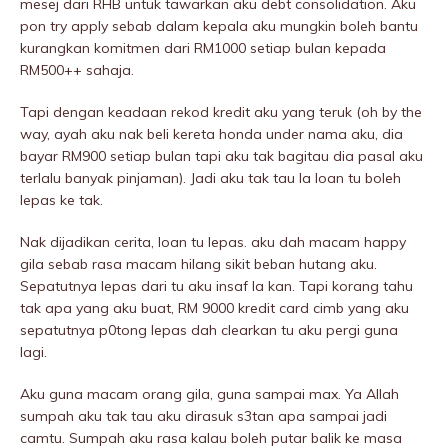
mesej dari RHB untuk tawarkan aku debt consolidation. Aku
pon try apply sebab dalam kepala aku mungkin boleh bantu
kurangkan komitmen dari RM1000 setiap bulan kepada
RM500++ sahaja.
Tapi dengan keadaan rekod kredit aku yang teruk (oh by the
way, ayah aku nak beli kereta honda under nama aku, dia
bayar RM900 setiap bulan tapi aku tak bagitau dia pasal aku
terlalu banyak pinjaman). Jadi aku tak tau la loan tu boleh
lepas ke tak.
Nak dijadikan cerita, loan tu lepas. aku dah macam happy
giIa sebab rasa macam hilang sikit beban hutang aku.
Sepatutnya lepas dari tu aku insaf la kan. Tapi korang tahu
tak apa yang aku buat, RM 9000 kredit card cimb yang aku
sepatutnya p0tong lepas dah clearkan tu aku pergi guna
lagi.
Aku guna macam orang giIa, guna sampai max. Ya Allah
sumpah aku tak tau aku dirasuk s3tan apa sampai jadi
camtu. Sumpah aku rasa kalau boleh putar balik ke masa