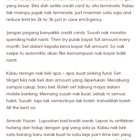
yang besar. Bila dah settle credit card tu, sila terminate. Kalau
tak mampu jugak nak terminate, just maintain satu saja and
reduce limit ke 2k to 3k just in case em3rgency.
Jangan pegang banyakkk credit cards. Susah nak monitor
spending habit nanti. Then try pulak bayar full amount every
month. Set dalam kepala kena bayar full amount. So nak
swipe tu autom4tic akan fikir kemampuan nak bayar balik
nanti.
Kalau teringin nak beli apa – apa, buat sinking fund. Set
t4rget bila nak beli dan amount yang diperIukan. Menabung
sampai cukup, baru beli. Boleh set tabung maya dalam
mobile banking. Memang susah nak buat, sebab ni semua
habit. Susah, tapi tak semestinya tak boleh. InshaAllah boleh.
All the best sis
Amirah Yazan : Lupuskan kad kredit awak. Lepas tu settlekan
hutang dan hidup dengan gaji yang ada ja. Kalau nak beli
satu barang baru awak buat la satu keje part time lain yang