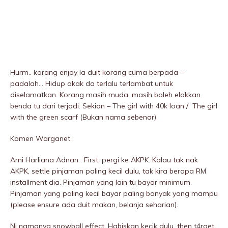
Hurm.. korang enjoy la duit korang cuma berpada –
padalah… Hidup akak da terlalu terlambat untuk
diselamatkan. Korang masih muda, masih boleh elakkan
benda tu dari terjadi. Sekian – The girl with 40k loan / The girl
with the green scarf (Bukan nama sebenar)
Komen Warganet :
Arni Harliana Adnan : First, pergi ke AKPK. Kalau tak nak
AKPK, settle pinjaman paling kecil dulu, tak kira berapa RM
installment dia. Pinjaman yang lain tu bayar minimum.
Pinjaman yang paling kecil bayar paling banyak yang mampu
(please ensure ada duit makan, belanja seharian).
Ni namanya snowball effect. Habiskan kecik dulu, then t4rget