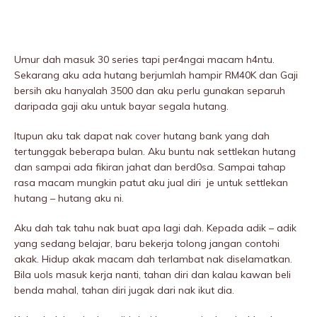
Umur dah masuk 30 series tapi per4ngai macam h4ntu.
Sekarang aku ada hutang berjumlah hampir RM40K dan Gaji
bersih aku hanyalah 3500 dan aku perlu gunakan separuh
daripada gaji aku untuk bayar segala hutang.
Itupun aku tak dapat nak cover hutang bank yang dah
tertunggak beberapa bulan. Aku buntu nak settlekan hutang
dan sampai ada fikiran jahat dan berd0sa. Sampai tahap
rasa macam mungkin patut aku jual diri je untuk settlekan
hutang – hutang aku ni.
Aku dah tak tahu nak buat apa lagi dah. Kepada adik – adik
yang sedang belajar, baru bekerja tolong jangan contohi
akak. Hidup akak macam dah terlambat nak diselamatkan.
Bila uols masuk kerja nanti, tahan diri dan kalau kawan beli
benda mahal, tahan diri jugak dari nak ikut dia.