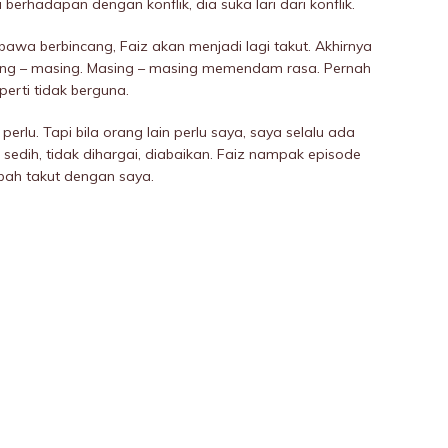
berhadapan dengan konflik, dia suka lari dari konflik.
 bawa berbincang, Faiz akan menjadi lagi takut. Akhirnya
ng – masing. Masing – masing memendam rasa. Pernah
perti tidak berguna.
erlu. Tapi bila orang lain perlu saya, saya selalu ada
 sedih, tidak dihargai, diabaikan. Faiz nampak episode
bah takut dengan saya.