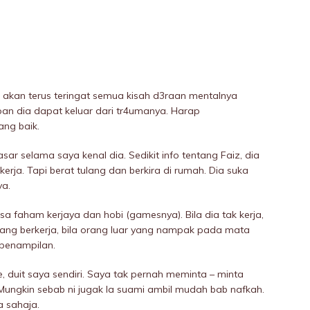
ia akan terus teringat semua kisah d3raan mentaInya
pan dia dapat keluar dari tr4umanya. Harap
ang baik.
ar selama saya kenal dia. Sedikit info tentang Faiz, dia
erja. Tapi berat tuIang dan berkira di rumah. Dia suka
ya.
a faham kerjaya dan hobi (gamesnya). Bila dia tak kerja,
 yang berkerja, bila orang luar yang nampak pada mata
penampilan.
 duit saya sendiri. Saya tak pernah meminta – minta
 Mungkin sebab ni jugak la suami ambil mudah bab nafkah.
a sahaja.