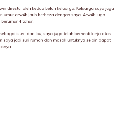
win direstui oleh kedua beIah keluarga. Keluarga saya juga
un umur arw4h jauh berbeza dengan saya. Arw4h juga
berumur 4 tahun.
bagai isteri dan ibu, saya juga telah berhenti kerja atas
an saya jadi suri rumah dan masak untuknya selain dapat
aknya.