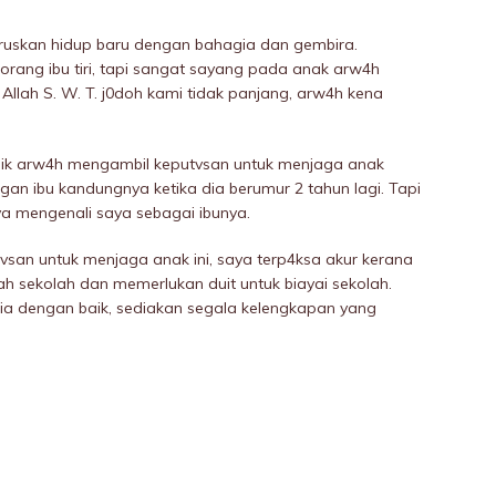
uskan hidup baru dengan bahagia dan gembira.
rang ibu tiri, tapi sangat sayang pada anak arw4h
llah S. W. T. j0doh kami tidak panjang, arw4h kena
dik arw4h mengambil keputvsan untuk menjaga anak
gan ibu kandungnya ketika dia berumur 2 tahun lagi. Tapi
nya mengenali saya sebagai ibunya.
san untuk menjaga anak ini, saya terp4ksa akur kerana
ah sekolah dan memerIukan duit untuk biayai sekolah.
a dengan baik, sediakan segala kelengkapan yang