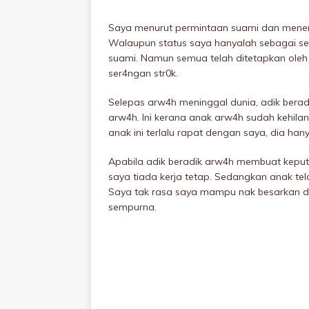
Saya menurut permintaan suami dan mener
Walaupun status saya hanyalah sebagai seo
suami. Namun semua telah ditetapkan oleh A
ser4ngan str0k.
Selepas arw4h meninggaI dunia, adik bera
arw4h. Ini kerana anak arw4h sudah kehilan
anak ini terlalu rapat dengan saya, dia ha
Apabila adik beradik arw4h membuat keputv
saya tiada kerja tetap. Sedangkan anak tel
Saya tak rasa saya mampu nak besarkan di
sempurna.