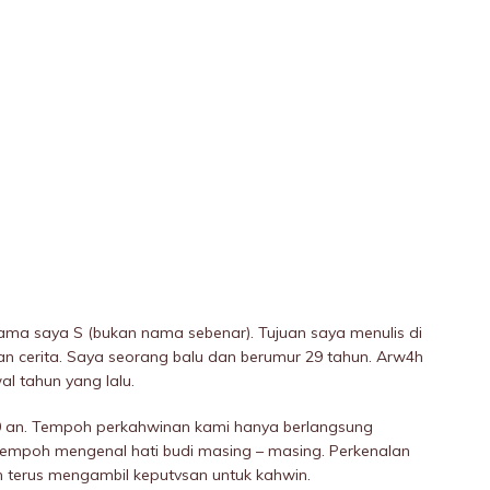
ama saya S (bukan nama sebenar). Tujuan saya menulis di
an cerita. Saya seorang balu dan berumur 29 tahun. Arw4h
l tahun yang lalu.
0 an. Tempoh perkahwinan kami hanya berlangsung
tempoh mengenal hati budi masing – masing. Perkenalan
n terus mengambil keputvsan untuk kahwin.