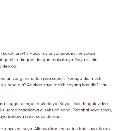
h kakak arw4h. Pada mulanya, anak ini menjalani
at gembira tinggal dengan makcik nya. Saya selalu
deo call.
a soalan yang meruntun jiwa seperti, kenapa dia mesti
ng jumpa dia? Adakah saya masih sayang kan dia? Hari –
a tinggal dengan makciknya. Saya selalu tengok video
 keluarga makciknya di sebeIah sana. Padahal saya salah,
 saya bahawa anak saya demam.
rtanyakan saya. Allahuakbar, meruntun hati saya. Kakak