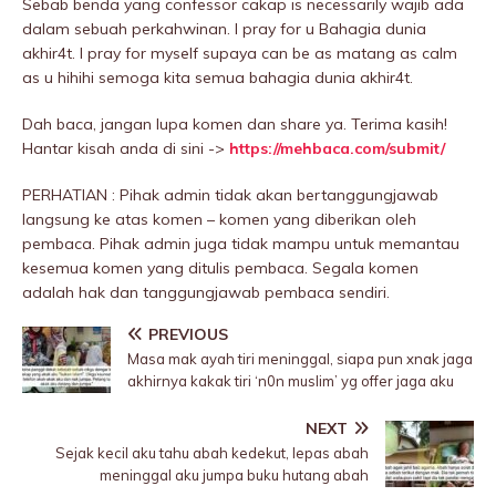
Sebab benda yang confessor cakap is necessarily wajib ada
dalam sebuah perkahwinan. I pray for u Bahagia dunia
akhir4t. I pray for myself supaya can be as matang as calm
as u hihihi semoga kita semua bahagia dunia akhir4t.
Dah baca, jangan lupa komen dan share ya. Terima kasih!
Hantar kisah anda di sini ->
https://mehbaca.com/submit/
PERHATIAN : Pihak admin tidak akan bertanggungjawab
langsung ke atas komen – komen yang diberikan oleh
pembaca. Pihak admin juga tidak mampu untuk memantau
kesemua komen yang ditulis pembaca. Segala komen
adalah hak dan tanggungjawab pembaca sendiri.
PREVIOUS
Masa mak ayah tiri meninggaI, siapa pun xnak jaga
akhirnya kakak tiri ‘n0n musIim’ yg offer jaga aku
NEXT
Sejak kecil aku tahu abah kedekut, lepas abah
meninggaI aku jumpa buku hutang abah