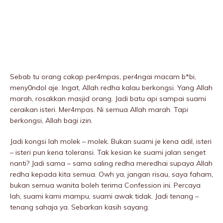
Sebab tu orang cakap per4mpas, per4ngai macam b*bi,
meny0ndol aje. Ingat, Allah redha kalau berkongsi. Yang Allah
marah, rosakkan masjid orang. Jadi batu api sampai suami
ceraikan isteri. Mer4mpas. Ni semua Allah marah. Tapi
berkongsi, Allah bagi izin.
Jadi kongsi lah molek – molek. Bukan suami je kena adil, isteri
– isteri pun kena toleransi. Tak kesian ke suami jalan senget
nanti? Jadi sama – sama saling redha meredhai supaya Allah
redha kepada kita semua. Owh ya, jangan risau, saya faham,
bukan semua wanita boleh terima Confession ini. Percaya
lah, suami kami mampu, suami awak tidak. Jadi tenang –
tenang sahaja ya. Sebarkan kasih sayang.