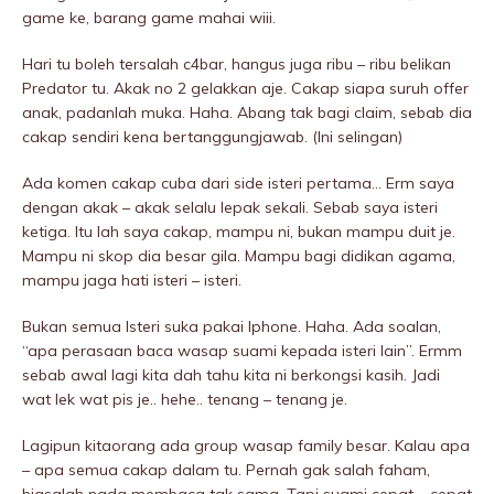
game ke, barang game mahai wiii.
Hari tu boleh tersalah c4bar, hangus juga ribu – ribu belikan
Predator tu. Akak no 2 gelakkan aje. Cakap siapa suruh offer
anak, padanlah muka. Haha. Abang tak bagi claim, sebab dia
cakap sendiri kena bertanggungjawab. (Ini selingan)
Ada komen cakap cuba dari side isteri pertama… Erm saya
dengan akak – akak selalu lepak sekali. Sebab saya isteri
ketiga. Itu lah saya cakap, mampu ni, bukan mampu duit je.
Mampu ni skop dia besar giIa. Mampu bagi didikan agama,
mampu jaga hati isteri – isteri.
Bukan semua Isteri suka pakai Iphone. Haha. Ada soalan,
“apa perasaan baca wasap suami kepada isteri lain”. Ermm
sebab awal lagi kita dah tahu kita ni berkongsi kasih. Jadi
wat lek wat pis je.. hehe.. tenang – tenang je.
Lagipun kitaorang ada group wasap family besar. Kalau apa
– apa semua cakap dalam tu. Pernah gak salah faham,