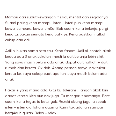
Mampu dari sudut kewangan, fizikaI, mentaI dan segalanya.
Suami paling kena mampu, isteri – isteri pun kena mampu
kawal cemburu, kawal em0si. Bab suami kena bekerja, pergi
kerja tu, bukan semata kerja balik ye. Kena pastikan nafkah
cukup dan adil.
Adil ni bukan sama rata tau. Kena faham. Adil ni, contoh akak
kedua ada 3 anak sekolah, mesti la duit belanja lebih sikit.
Yang saya masih belum ada anak, dapat duit nafkah + duit
rumah dan kereta. Ok dah. Abang pernah tanya, nak tukar
kereta ke, saya cakap buat apa lah, saya masih belum ada
anak.
Pakai je yang mana ada. Gitu la.. toleransi. Jangan akak lain
dapat kereta, kita pun nak juga. Tu mengarut namanya. Part
suami kena tegas tu betul gak. Rezeki abang juga la sebab
isteri – isteri dia faham agama. Kami tak ada lah sampai
berg4duh giliran. Relax – relax.