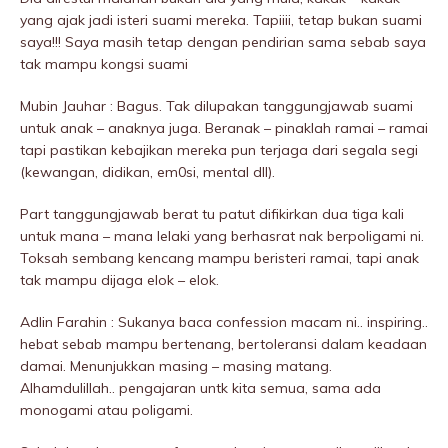
yang ajak jadi isteri suami mereka. Tapiiii, tetap bukan suami
saya!!! Saya masih tetap dengan pendirian sama sebab saya
tak mampu kongsi suami
Mubin Jauhar : Bagus. Tak dilupakan tanggungjawab suami
untuk anak – anaknya juga. Beranak – pinaklah ramai – ramai
tapi pastikan kebajikan mereka pun terjaga dari segala segi
(kewangan, didikan, em0si, mentaI dll).
Part tanggungjawab berat tu patut difikirkan dua tiga kali
untuk mana – mana lelaki yang berhasrat nak berpoIigami ni.
Toksah sembang kencang mampu beristeri ramai, tapi anak
tak mampu dijaga elok – elok.
Adlin Farahin : Sukanya baca confession macam ni.. inspiring..
hebat sebab mampu bertenang, bertoleransi dalam keadaan
damai. Menunjukkan masing – masing matang.
Alhamdulillah.. pengajaran untk kita semua, sama ada
monogami atau poIigami.