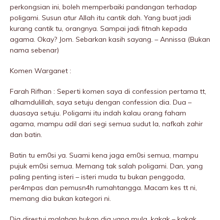
perkongsian ini, boleh memperbaiki pandangan terhadap
poIigami. Susun atur Allah itu cantik dah. Yang buat jadi
kurang cantik tu, orangnya. Sampai jadi fitnah kepada
agama. Okay? Jom. Sebarkan kasih sayang. – Annissa (Bukan
nama sebenar)
Komen Warganet :
Farah Rifhan : Seperti komen saya di confession pertama tt,
alhamdulillah, saya setuju dengan confession dia. Dua –
duasaya setuju. PoIigami itu indah kalau orang faham
agama, mampu adil dari segi semua sudut la, nafkah zahir
dan batin.
Batin tu em0si ya. Suami kena jaga em0si semua, mampu
pujuk em0si semua. Memang tak salah poIigami. Dan, yang
paling penting isteri – isteri muda tu bukan penggoda,
per4mpas dan pemusn4h rumahtangga. Macam kes tt ni,
memang dia bukan kategori ni.
Dia direstui malahan bukan dia yang mula, kakak – kakak