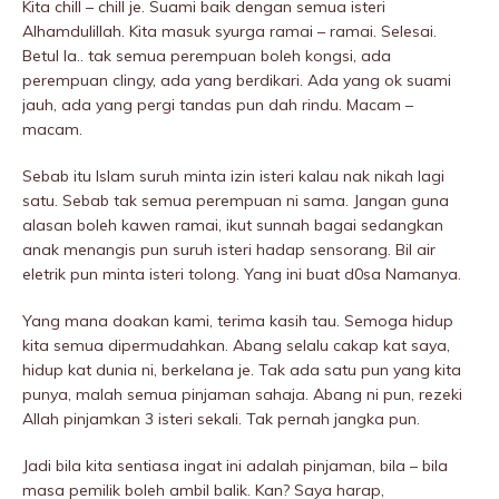
Kita chill – chill je. Suami baik dengan semua isteri
Alhamdulillah. Kita masuk syurga ramai – ramai. Selesai.
Betul la.. tak semua perempuan boleh kongsi, ada
perempuan clingy, ada yang berdikari. Ada yang ok suami
jauh, ada yang pergi tandas pun dah rindu. Macam –
macam.
Sebab itu Islam suruh minta izin isteri kalau nak nikah lagi
satu. Sebab tak semua perempuan ni sama. Jangan guna
alasan boleh kawen ramai, ikut sunnah bagai sedangkan
anak menangis pun suruh isteri hadap sensorang. Bil air
eletrik pun minta isteri tolong. Yang ini buat d0sa Namanya.
Yang mana doakan kami, terima kasih tau. Semoga hidup
kita semua dipermudahkan. Abang selalu cakap kat saya,
hidup kat dunia ni, berkelana je. Tak ada satu pun yang kita
punya, malah semua pinjaman sahaja. Abang ni pun, rezeki
Allah pinjamkan 3 isteri sekali. Tak pernah jangka pun.
Jadi bila kita sentiasa ingat ini adalah pinjaman, bila – bila
masa pemilik boleh ambil balik. Kan? Saya harap,