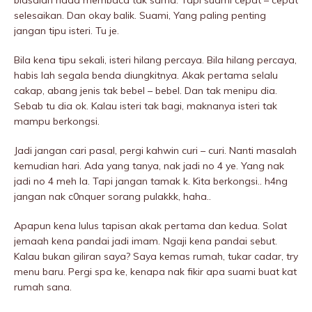
biasalah nada membaca tak sama. Tapi suami cepat – cepat
selesaikan. Dan okay balik. Suami, Yang paling penting
jangan tipu isteri. Tu je.
Bila kena tipu sekali, isteri hilang percaya. Bila hilang percaya,
habis lah segala benda diungkitnya. Akak pertama selalu
cakap, abang jenis tak bebel – bebel. Dan tak menipu dia.
Sebab tu dia ok. Kalau isteri tak bagi, maknanya isteri tak
mampu berkongsi.
Jadi jangan cari pasal, pergi kahwin curi – curi. Nanti masalah
kemudian hari. Ada yang tanya, nak jadi no 4 ye. Yang nak
jadi no 4 meh la. Tapi jangan tamak k. Kita berkongsi.. h4ng
jangan nak c0nquer sorang pulakkk, haha..
Apapun kena lulus tapisan akak pertama dan kedua. Solat
jemaah kena pandai jadi imam. Ngaji kena pandai sebut.
Kalau bukan giliran saya? Saya kemas rumah, tukar cadar, try
menu baru. Pergi spa ke, kenapa nak fikir apa suami buat kat
rumah sana.