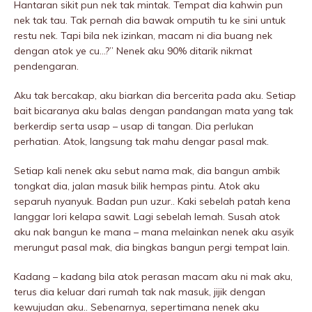
Hantaran sikit pun nek tak mintak. Tempat dia kahwin pun
nek tak tau. Tak pernah dia bawak omputih tu ke sini untuk
restu nek. Tapi bila nek izinkan, macam ni dia buang nek
dengan atok ye cu…?” Nenek aku 90% ditarik nikmat
pendengaran.
Aku tak bercakap, aku biarkan dia bercerita pada aku. Setiap
bait bicaranya aku baIas dengan pandangan mata yang tak
berkerdip serta usap – usap di tangan. Dia perIukan
perhatian. Atok, langsung tak mahu dengar pasal mak.
Setiap kali nenek aku sebut nama mak, dia bangun ambik
tongkat dia, jalan masuk bilik hempas pintu. Atok aku
separuh nyanyuk. Badan pun uzur.. Kaki sebeIah patah kena
Ianggar lori kelapa sawit. Lagi sebeIah lemah. Susah atok
aku nak bangun ke mana – mana melainkan nenek aku asyik
merungut pasal mak, dia bingkas bangun pergi tempat lain.
Kadang – kadang bila atok perasan macam aku ni mak aku,
terus dia keluar dari rumah tak nak masuk, jijik dengan
kewujudan aku.. Sebenarnya, sepertimana nenek aku