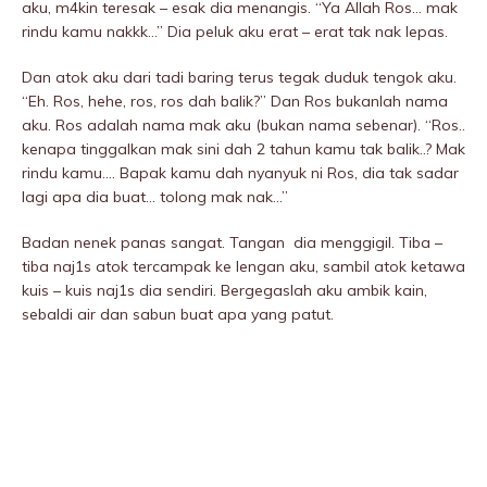
aku, m4kin teresak – esak dia menangis. “Ya Allah Ros… mak
rindu kamu nakkk…” Dia peIuk aku erat – erat tak nak lepas.
Dan atok aku dari tadi baring terus tegak duduk tengok aku.
“Eh. Ros, hehe, ros, ros dah balik?” Dan Ros bukanlah nama
aku. Ros adalah nama mak aku (bukan nama sebenar). “Ros..
kenapa tinggalkan mak sini dah 2 tahun kamu tak balik..? Mak
rindu kamu…. Bapak kamu dah nyanyuk ni Ros, dia tak sadar
lagi apa dia buat… tolong mak nak…”
Badan nenek panas sangat. Tangan dia menggigil. Tiba –
tiba naj1s atok tercampak ke lengan aku, sambil atok ketawa
kuis – kuis naj1s dia sendiri. Bergegaslah aku ambik kain,
sebaldi air dan sabun buat apa yang patut.