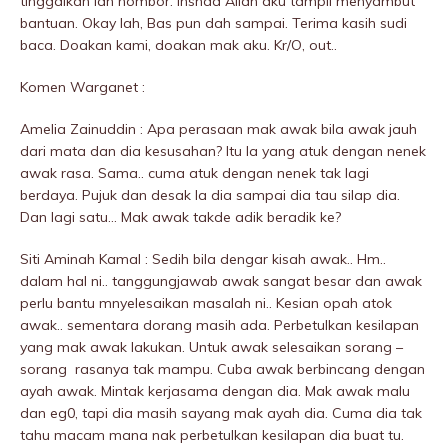
tinggalkan lah nombor. Inshaa Allah aku tampil menyambut
bantuan. Okay lah, Bas pun dah sampai. Terima kasih sudi
baca. Doakan kami, doakan mak aku. Kr/O, out..
Komen Warganet :
Amelia Zainuddin : Apa perasaan mak awak bila awak jauh
dari mata dan dia kesusahan? Itu la yang atuk dengan nenek
awak rasa. Sama.. cuma atuk dengan nenek tak lagi
berdaya. Pujuk dan desak la dia sampai dia tau silap dia.
Dan lagi satu… Mak awak takde adik beradik ke?
Siti Aminah Kamal : Sedih bila dengar kisah awak.. Hm..
dalam hal ni.. tanggungjawab awak sangat besar dan awak
perlu bantu mnyelesaikan masalah ni.. Kesian opah atok
awak.. sementara dorang masih ada. Perbetulkan kesilapan
yang mak awak lakukan. Untuk awak selesaikan sorang –
sorang rasanya tak mampu. Cuba awak berbincang dengan
ayah awak. Mintak kerjasama dengan dia. Mak awak malu
dan eg0, tapi dia masih sayang mak ayah dia. Cuma dia tak
tahu macam mana nak perbetulkan kesilapan dia buat tu.