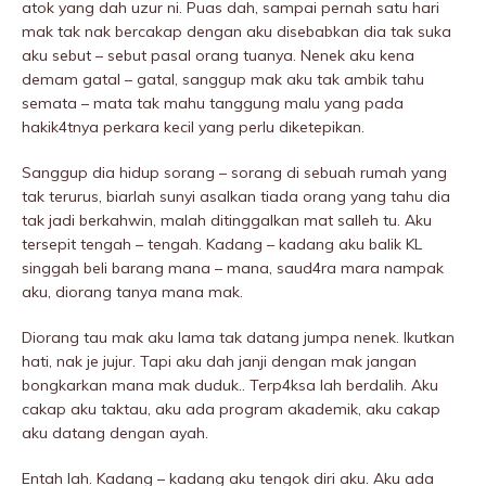
atok yang dah uzur ni. Puas dah, sampai pernah satu hari
mak tak nak bercakap dengan aku disebabkan dia tak suka
aku sebut – sebut pasal orang tuanya. Nenek aku kena
demam gatal – gatal, sanggup mak aku tak ambik tahu
semata – mata tak mahu tanggung malu yang pada
hakik4tnya perkara kecil yang perlu diketepikan.
Sanggup dia hidup sorang – sorang di sebuah rumah yang
tak terurus, biarlah sunyi asalkan tiada orang yang tahu dia
tak jadi berkahwin, malah ditinggalkan mat salleh tu. Aku
tersepit tengah – tengah. Kadang – kadang aku balik KL
singgah beli barang mana – mana, saud4ra mara nampak
aku, diorang tanya mana mak.
Diorang tau mak aku lama tak datang jumpa nenek. Ikutkan
hati, nak je jujur. Tapi aku dah janji dengan mak jangan
bongkarkan mana mak duduk.. Terp4ksa lah berdalih. Aku
cakap aku taktau, aku ada program akademik, aku cakap
aku datang dengan ayah.
Entah lah. Kadang – kadang aku tengok diri aku. Aku ada