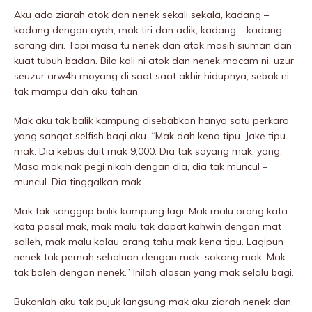
Aku ada ziarah atok dan nenek sekali sekala, kadang –
kadang dengan ayah, mak tiri dan adik, kadang – kadang
sorang diri. Tapi masa tu nenek dan atok masih siuman dan
kuat tubuh badan. Bila kali ni atok dan nenek macam ni, uzur
seuzur arw4h moyang di saat saat akhir hidupnya, sebak ni
tak mampu dah aku tahan.
Mak aku tak balik kampung disebabkan hanya satu perkara
yang sangat selfish bagi aku. “Mak dah kena tipu. Jake tipu
mak. Dia kebas duit mak 9,000. Dia tak sayang mak, yong.
Masa mak nak pegi nikah dengan dia, dia tak muncul –
muncul. Dia tinggalkan mak.
Mak tak sanggup balik kampung lagi. Mak malu orang kata –
kata pasal mak, mak malu tak dapat kahwin dengan mat
salleh, mak malu kalau orang tahu mak kena tipu. Lagipun
nenek tak pernah sehaluan dengan mak, sokong mak. Mak
tak boleh dengan nenek.” Inilah alasan yang mak selalu bagi.
Bukanlah aku tak pujuk langsung mak aku ziarah nenek dan