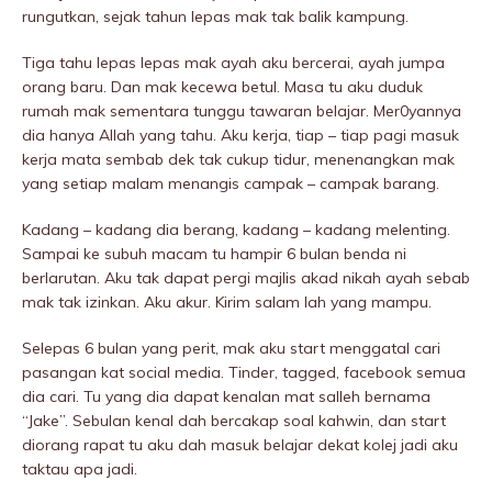
rungutkan, sejak tahun lepas mak tak balik kampung.
Tiga tahu lepas lepas mak ayah aku bercerai, ayah jumpa
orang baru. Dan mak kecewa betul. Masa tu aku duduk
rumah mak sementara tunggu tawaran belajar. Mer0yannya
dia hanya Allah yang tahu. Aku kerja, tiap – tiap pagi masuk
kerja mata sembab dek tak cukup tidur, menenangkan mak
yang setiap malam menangis campak – campak barang.
Kadang – kadang dia berang, kadang – kadang melenting.
Sampai ke subuh macam tu hampir 6 bulan benda ni
berlarutan. Aku tak dapat pergi majlis akad nikah ayah sebab
mak tak izinkan. Aku akur. Kirim salam lah yang mampu.
Selepas 6 bulan yang perit, mak aku start menggatal cari
pasangan kat social media. Tinder, tagged, facebook semua
dia cari. Tu yang dia dapat kenalan mat salleh bernama
“Jake”. Sebulan kenal dah bercakap soal kahwin, dan start
diorang rapat tu aku dah masuk belajar dekat kolej jadi aku
taktau apa jadi.