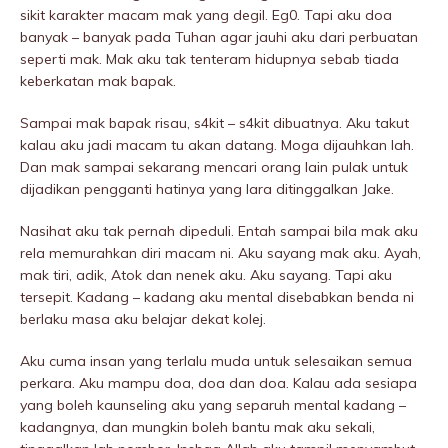
sikit karakter macam mak yang degil. Eg0. Tapi aku doa
banyak – banyak pada Tuhan agar jauhi aku dari perbuatan
seperti mak. Mak aku tak tenteram hidupnya sebab tiada
keberkatan mak bapak.
Sampai mak bapak risau, s4kit – s4kit dibuatnya. Aku takut
kalau aku jadi macam tu akan datang. Moga dijauhkan lah.
Dan mak sampai sekarang mencari orang lain pulak untuk
dijadikan pengganti hatinya yang lara ditinggalkan Jake.
Nasihat aku tak pernah dipeduli. Entah sampai bila mak aku
rela memurahkan diri macam ni. Aku sayang mak aku. Ayah,
mak tiri, adik, Atok dan nenek aku. Aku sayang. Tapi aku
tersepit. Kadang – kadang aku mentaI disebabkan benda ni
berlaku masa aku belajar dekat kolej.
Aku cuma insan yang terlalu muda untuk selesaikan semua
perkara. Aku mampu doa, doa dan doa. Kalau ada sesiapa
yang boleh kaunseling aku yang separuh mentaI kadang –
kadangnya, dan mungkin boleh bantu mak aku sekali,