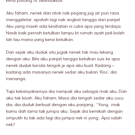
kena pasang tv. Allahuakbar.
Aku faham, nenek dan atok nak pegang jug air pun rasa
menggeletar, apatah lagi nak angkat tangga dan panjat.
Aku yang masih ada kesihatan ni cuba apa yang terdaya.
Nasib baik pernah betulkan lampu kt rumah ayah jadi boleh
lah tau mana yang kena betulkan.
Dan sejak aku duduk situ jugak nenek tak mau lekang
dengan aku. Bila aku panjat tangga betulkan suis ke apa,
nenek duduk bersila tengok je apa aku buat. Kadang –
kadang ada masanya nenek sedar aku bukan ‘Ros’, dia
menangis.
Tapi kebanyakannya dia nampak aku sebagai mak aku. Dan
aku tak kisah. Aku faham. Masa dia tengah sedar aku cucu
dia, dia duduk berbual dengan aku panjang.. “Yong.. mak
kamu dah lama tak jumpa aku. Sejak dia bernikah dengan
omputih tu tak ada lagi dia jumpa nek ni yong.. Apa salah
nek?