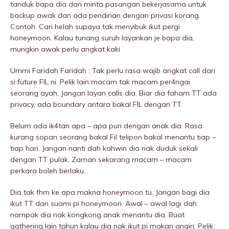
tanduk bapa dia dan minta pasangan bekerjasama untuk
backup awak dan ada pendirian dengan privasi korang.
Contoh: Cari helah supaya tak menyibuk ikut pergi
honeymoon. Kalau tunang suruh layankan je bapa dia,
mungkin awak perlu angkat kaki
Ummi Faridah Faridah : Tak perlu rasa wajib angkat call dari
si future FIL ni. Pelik lain macam tak macam per4ngai
seorang ayah. Jangan layan calls dia. Biar dia faham TT ada
privacy, ada boundary antara bakal FIL dengan TT.
Belum ada ik4tan apa – apa pun dengan anak dia. Rasa
kurang sopan seorang bakal Fil telipon bakal menantu tiap –
tiap hari. Jangan nanti dah kahwin dia nak duduk sekali
dengan TT pulak. Zaman sekarang macam – macam
perkara boleh berlaku.
Dia tak fhm ke apa makna honeymoon tu. Jangan bagi dia
ikut TT dan suami pi honeymoon. Awal – awal lagi dah
nampak dia nak kongkong anak menantu dia. Buat
gathering lain tahun kalau dia nak ikut pi makan angin. Pelik