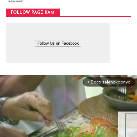
FOLLOW PAGE KAMI
Follow Us on Facebook
Baca selengkapnya
arrow_forward_ios