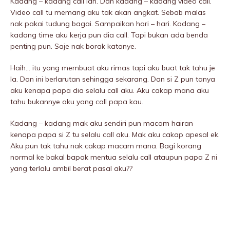
Kadang – kadang call lah. Dan kadang – kadang video call.
Video call tu memang aku tak akan angkat. Sebab malas
nak pakai tudung bagai. Sampaikan hari – hari. Kadang –
kadang time aku kerja pun dia call. Tapi bukan ada benda
penting pun. Saje nak borak katanye.
Haih… itu yang membuat aku rimas tapi aku buat tak tahu je
la. Dan ini berlarutan sehingga sekarang. Dan si Z pun tanya
aku kenapa papa dia selalu call aku. Aku cakap mana aku
tahu bukannye aku yang call papa kau.
Kadang – kadang mak aku sendiri pun macam hairan
kenapa papa si Z tu selalu call aku. Mak aku cakap apesal ek.
Aku pun tak tahu nak cakap macam mana. Bagi korang
normal ke bakal bapak mentua selalu call ataupun papa Z ni
yang terlalu ambil berat pasal aku??