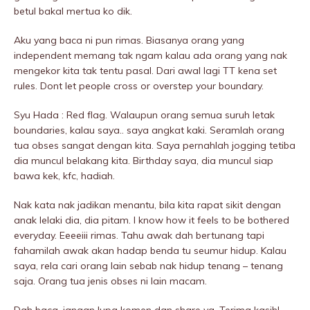
betul bakal mertua ko dik.
Aku yang baca ni pun rimas. Biasanya orang yang
independent memang tak ngam kalau ada orang yang nak
mengekor kita tak tentu pasal. Dari awal lagi TT kena set
rules. Dont let people cross or overstep your boundary.
Syu Hada : Red flag. Walaupun orang semua suruh letak
boundaries, kalau saya.. saya angkat kaki. Seramlah orang
tua obses sangat dengan kita. Saya pernahlah jogging tetiba
dia muncul belakang kita. Birthday saya, dia muncul siap
bawa kek, kfc, hadiah.
Nak kata nak jadikan menantu, bila kita rapat sikit dengan
anak lelaki dia, dia pitam. I know how it feels to be bothered
everyday. Eeeeiii rimas. Tahu awak dah bertunang tapi
fahamilah awak akan hadap benda tu seumur hidup. Kalau
saya, rela cari orang lain sebab nak hidup tenang – tenang
saja. Orang tua jenis obses ni lain macam.