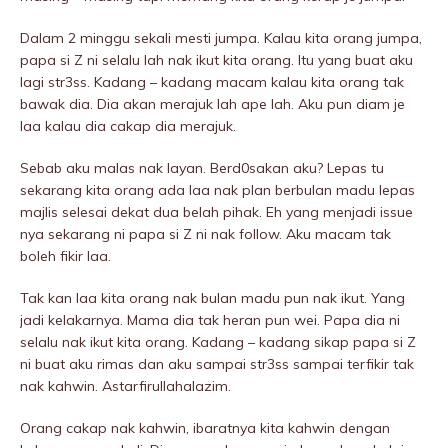
Dalam 2 minggu sekali mesti jumpa. Kalau kita orang jumpa,
papa si Z ni selalu lah nak ikut kita orang. Itu yang buat aku
lagi str3ss. Kadang – kadang macam kalau kita orang tak
bawak dia. Dia akan merajuk lah ape lah. Aku pun diam je
laa kalau dia cakap dia merajuk.
Sebab aku malas nak layan. Berd0sakan aku? Lepas tu
sekarang kita orang ada laa nak plan berbulan madu lepas
majlis selesai dekat dua beIah pihak. Eh yang menjadi issue
nya sekarang ni papa si Z ni nak follow. Aku macam tak
boleh fikir laa.
Tak kan laa kita orang nak bulan madu pun nak ikut. Yang
jadi kelakarnya. Mama dia tak heran pun wei. Papa dia ni
selalu nak ikut kita orang. Kadang – kadang sikap papa si Z
ni buat aku rimas dan aku sampai str3ss sampai terfikir tak
nak kahwin. Astarfirullahalazim.
Orang cakap nak kahwin, ibaratnya kita kahwin dengan