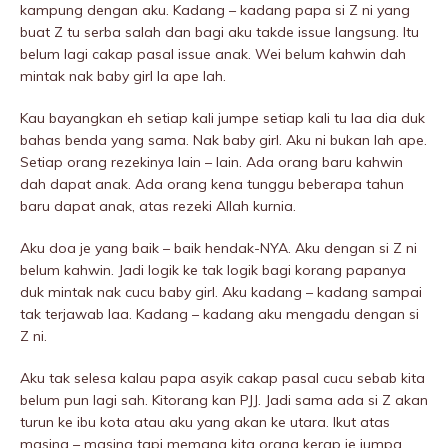
kampung dengan aku. Kadang – kadang papa si Z ni yang
buat Z tu serba salah dan bagi aku takde issue langsung. Itu
belum lagi cakap pasal issue anak. Wei belum kahwin dah
mintak nak baby girl la ape lah.
Kau bayangkan eh setiap kali jumpe setiap kali tu laa dia duk
bahas benda yang sama. Nak baby girl. Aku ni bukan lah ape.
Setiap orang rezekinya lain – lain. Ada orang baru kahwin
dah dapat anak. Ada orang kena tunggu beberapa tahun
baru dapat anak, atas rezeki Allah kurnia.
Aku doa je yang baik – baik hendak-NYA. Aku dengan si Z ni
belum kahwin. Jadi logik ke tak logik bagi korang papanya
duk mintak nak cucu baby girl. Aku kadang – kadang sampai
tak terjawab laa. Kadang – kadang aku mengadu dengan si
Z ni.
Aku tak selesa kalau papa asyik cakap pasal cucu sebab kita
belum pun lagi sah. Kitorang kan PJJ. Jadi sama ada si Z akan
turun ke ibu kota atau aku yang akan ke utara. Ikut atas
masing – masing tapi memang kita orang kerap je jumpa.