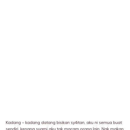
Kadang – kadang datang bisikan sy4itan, aku ni semua buat
sendiri, kenapa suami aku tak macam orang lain. Nak makan