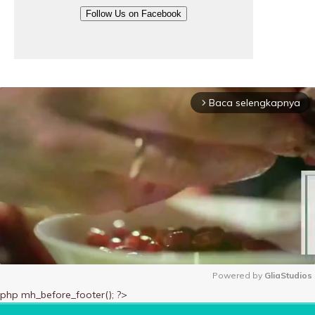
Follow Us on Facebook
Baca selengkapnya
arrow_forward_ios
Powered by 
GliaStudios
php mh_before_footer(); ?>
M