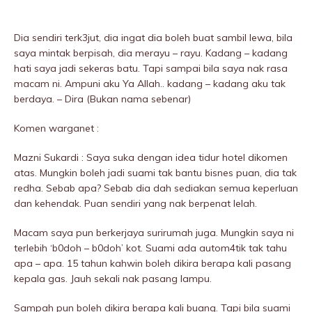
Dia sendiri terk3jut, dia ingat dia boleh buat sambil lewa, bila
saya mintak berpisah, dia merayu – rayu. Kadang – kadang
hati saya jadi sekeras batu. Tapi sampai bila saya nak rasa
macam ni. Ampuni aku Ya Allah.. kadang – kadang aku tak
berdaya. – Dira (Bukan nama sebenar)
Komen warganet :
Mazni Sukardi : Saya suka dengan idea tidur hotel dikomen
atas. Mungkin boleh jadi suami tak bantu bisnes puan, dia tak
redha. Sebab apa? Sebab dia dah sediakan semua keperluan
dan kehendak. Puan sendiri yang nak berpenat lelah.
Macam saya pun berkerjaya surirumah juga. Mungkin saya ni
terlebih ‘b0doh – b0doh’ kot. Suami ada autom4tik tak tahu
apa – apa. 15 tahun kahwin boleh dikira berapa kali pasang
kepala gas. Jauh sekali nak pasang lampu.
Sampah pun boleh dikira berapa kali buang. Tapi bila suami