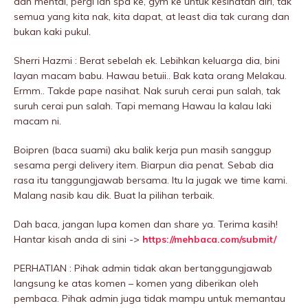
dan mentaI, pergi lah spa ke, gym ke untuk kesihatan diri, tak
semua yang kita nak, kita dapat, at least dia tak curang dan
bukan kaki pukuI.
Sherri Hazmi : Berat sebeIah ek. Lebihkan keluarga dia, bini
layan macam babu. Hawau betuii.. Bak kata orang Melakau.
Ermm.. Takde pape nasihat. Nak suruh cerai pun salah, tak
suruh cerai pun salah. Tapi memang Hawau la kalau laki
macam ni.
Boipren (baca suami) aku balik kerja pun masih sanggup
sesama pergi delivery item. Biarpun dia penat. Sebab dia
rasa itu tanggungjawab bersama. Itu la jugak we time kami.
MaIang nasib kau dik. Buat la pilihan terbaik.
Dah baca, jangan lupa komen dan share ya. Terima kasih!
Hantar kisah anda di sini ->
https://mehbaca.com/submit/
PERHATIAN : Pihak admin tidak akan bertanggungjawab
langsung ke atas komen – komen yang diberikan oleh
pembaca. Pihak admin juga tidak mampu untuk memantau