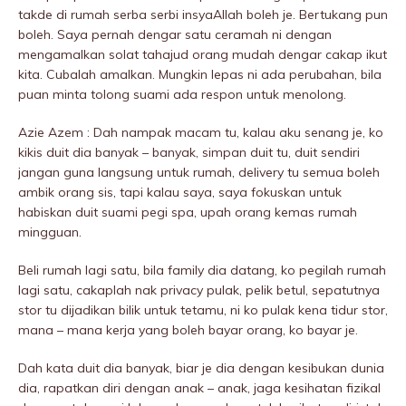
takde di rumah serba serbi insyaAllah boleh je. Bertukang pun
boleh. Saya pernah dengar satu ceramah ni dengan
mengamalkan solat tahajud orang mudah dengar cakap ikut
kita. Cubalah amalkan. Mungkin lepas ni ada perubahan, bila
puan minta tolong suami ada respon untuk menolong.
Azie Azem : Dah nampak macam tu, kalau aku senang je, ko
kikis duit dia banyak – banyak, simpan duit tu, duit sendiri
jangan guna langsung untuk rumah, delivery tu semua boleh
ambik orang sis, tapi kalau saya, saya fokuskan untuk
habiskan duit suami pegi spa, upah orang kemas rumah
mingguan.
Beli rumah lagi satu, bila family dia datang, ko pegiIah rumah
lagi satu, cakaplah nak privacy pulak, pelik betul, sepatutnya
stor tu dijadikan bilik untuk tetamu, ni ko pulak kena tidur stor,
mana – mana kerja yang boleh bayar orang, ko bayar je.
Dah kata duit dia banyak, biar je dia dengan kesibukan dunia
dia, rapatkan diri dengan anak – anak, jaga kesihatan fizikaI