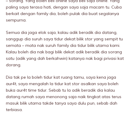
– sorang. Yang boleh beli online saya beli saja online. Yang
paling saya terasa hati, dengan saya saja macam tu. Cuba
berkait dengan family dia, boleh pulak dia buat segalanya
sempurna.
Semua dia jaga elok saja, kalau adik beradik dia datang,
sanggup dia suruh saya tidur dekat bilik stor yang sempit tu
semata – mata nak suruh family dia tidur bilik utama kami.
Kalau boleh dia nak bagi bilik dekat adik beradik dia sorang
satu (adik yang dah berkahwin) katanya nak bagi privasi kat
dorang.
Dia tak pe la boleh tidur kat ruang tamu, saya kena jaga
aur4t, saya mengalah la tidur kat stor asalkan saya boleh
buka aur4t time tidur. Sebab tu la adik beradik dia kalau
datang rumah saya menonong saja naik tingkat atas terus
masuk bilik utama takde tanya saya dulu pun, sebab dah
terbiasa.