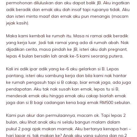
permohonan diluluskan dan aku dapat balik JB. Aku ingatkan
adik beradik dan emak aku dah insaf tapi rupanya tidak. Aku
dan isteri minta maaf dan emak aku pun menangis (macam
jejak kasih).
Maka kami kembali ke rumah itu. Masa ni ramai adik beradik
yang kerja luar. Jadi tak ramai yang ada di rumah abah. Nak
dijadikan cerita, masa pindah ke JB, isteri aku dah pregnant,
lepas 4 bulan bersalin lah anak ke-5 kami seorang putera.
Kali ini adik ipar adik yang ke-6 aku gelarkan si B. Lepas
pantang, isteri aku sambung kerja dan bila kami nak hantar
ke rumah pengasuh tapi si B cakap, biar emak jaga, ada juga
pendapatan. Aku tak nak susah kan emak, lepas tu si B,
mendesak emak aku hingga emak aku cakap biarlah emak
jaga dan si B bagi cadangan kena bagi emak RM500 sebulan.
Kami pun akur dan permulaannya, macam ok. Tapi lepas 2
bulan, aku lihat anak aku ni selalu bangun malam dalam
pukuI 2 pagi ajak makan mamak. Aku bertanya kenapa hari –
hari lapar ni, tak makan ke? Anak aku yang sulong dan no.2