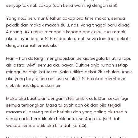
senyap tak nak cakap (dah kena warning dengan si B).
Yang no.3 berumur 8 tahun cakap bila time makan, semua
pakcik dan makcik makan dulu, nasi yang tinggal baru dibagi
4 orang. Aku terus menangis kenapa anak aku, cucu emak
aku dilayan begini. Si B ni duduk rumah sewa lain tapi dekat
dengan rumah emak aku.
Hari – hari datang menghabiskan beras. Segala bil utiliti (api,
air, astro, wi-fi) semua aku bayar. Duit belanja rumah setiap
minggu belanja kat tesco. Kalau dikira dekat 2k sebulan. Anak
aku yang bayi diberi air susu sejuk je. Si B cakap membazir
elektrik nak dipanaskan air.
Maka aku buat plan dengan isteri ambik cuti. Dan sekali lagi
semua terbongkar. Masa tu ayah dah ok dan bila terjadi
macam ni, per4ng mulut berlaku dan yang paling aku sedih
semua adik beradik aku balik untuk ser4ng aku (si B dah
wasap semua adik aku bila dah kant0i).