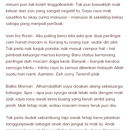
minum pun tak boleh tinggalkanlah. Tak pun bawaklah mak
keluar dari zon yang sangat negatif tu. Saya rasa mak
saud4ra tu okay cuma manusia – manusia di sekeliling beliau
sahaja yang menjadi per0sak.
Izan Iriz Rizan : Aku paling benci bila ada ipar duai per4ngai
cam hanat macam ni. Korang tu orang luar, sedar diri sikit.
Tak perlu nak tunjuk pandai, nak masuk campur hal – hal
peribadi keluarga mertua korang. Baru status bertunang,
per4ngai dah macam dajjai kecik. Banyak – banyak berdoa,
semoga h4ntu – h4ntu raya tu semua diberikan hidayah Allah
suatu hari nanti. Aamiinn.. Eeh sorry. Terem0 plak
Balkis Misman : Alhamdulillah saya doakan alang sekeluarga
bahagia. Apa – apa pun syurga anak lelaki ada dengan mak.
Jadi, saya rasa awak kena buang yang keruh ambil yang
jernih. Mak tetap mak, walau macam mana teruk pun dia.
Tak perlu duduk sebumbung tapi awak tetap kena jalankan
tanggunjawab sebagai anak dan jenguk la mak tu. Anak