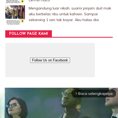
cermin naco
Mengandung luar nikah, suami pinjam duit mak
aku berbelas ribu untuk kahwin. Sampai
sekarang 1 sen tak bayar. Aku halau dia
FOLLOW PAGE KAMI
Follow Us on Facebook
Baca selengkapnya
arrow_forward_ios