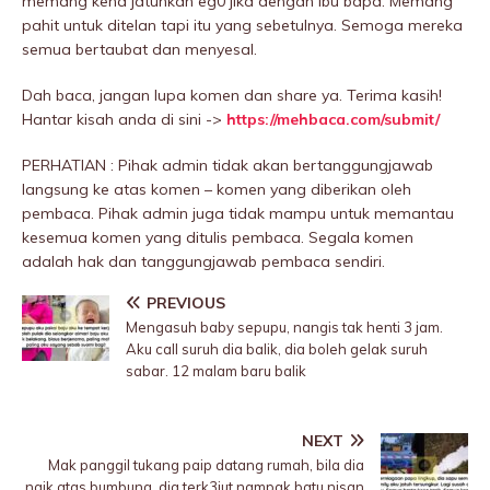
memang kena jatuhkan eg0 jika dengan ibu bapa. Memang
pahit untuk ditelan tapi itu yang sebetulnya. Semoga mereka
semua bertaubat dan menyesal.
Dah baca, jangan lupa komen dan share ya. Terima kasih!
Hantar kisah anda di sini ->
https://mehbaca.com/submit/
PERHATIAN : Pihak admin tidak akan bertanggungjawab
langsung ke atas komen – komen yang diberikan oleh
pembaca. Pihak admin juga tidak mampu untuk memantau
kesemua komen yang ditulis pembaca. Segala komen
adalah hak dan tanggungjawab pembaca sendiri.
PREVIOUS
Mengasuh baby sepupu, nangis tak henti 3 jam.
Aku call suruh dia balik, dia boleh gelak suruh
sabar. 12 malam baru balik
NEXT
Mak panggil tukang paip datang rumah, bila dia
naik atas bumbung, dia terk3jut nampak batu nisan