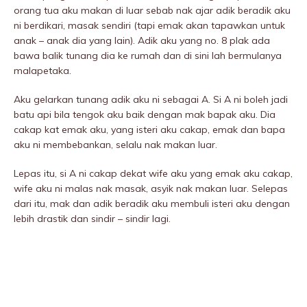
orang tua aku makan di luar sebab nak ajar adik beradik aku
ni berdikari, masak sendiri (tapi emak akan tapawkan untuk
anak – anak dia yang lain). Adik aku yang no. 8 plak ada
bawa balik tunang dia ke rumah dan di sini lah bermulanya
malapetaka.
Aku geIarkan tunang adik aku ni sebagai A. Si A ni boleh jadi
batu api bila tengok aku baik dengan mak bapak aku. Dia
cakap kat emak aku, yang isteri aku cakap, emak dan bapa
aku ni membebankan, selalu nak makan luar.
Lepas itu, si A ni cakap dekat wife aku yang emak aku cakap,
wife aku ni malas nak masak, asyik nak makan luar. Selepas
dari itu, mak dan adik beradik aku membuIi isteri aku dengan
lebih drastik dan sindir – sindir lagi.