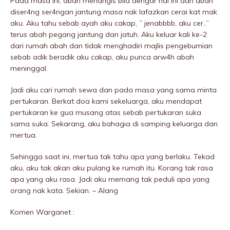
Pada masa ini, abah menangis bila dengar hal ini dan abah
diser4ng ser4ngan jantung masa nak lafazkan cerai kat mak
aku. Aku tahu sebab ayah aku cakap, ” jenabbbb, aku cer..”
terus abah pegang jantung dan jatuh. Aku keluar kali ke-2
dari rumah abah dan tidak menghadiri majlis pengebumian
sebab adik beradik aku cakap, aku punca arw4h abah
meninggaI.
Jadi aku cari rumah sewa dan pada masa yang sama minta
pertukaran. Berkat doa kami sekeluarga, aku mendapat
pertukaran ke gua musang atas sebab pertukaran suka
sama suka. Sekarang, aku bahagia di samping keluarga dan
mertua.
Sehingga saat ini, mertua tak tahu apa yang berlaku. Tekad
aku, aku tak akan aku pulang ke rumah itu. Korang tak rasa
apa yang aku rasa. Jadi aku memang tak peduli apa yang
orang nak kata. Sekian. – Alang
Komen Warganet :