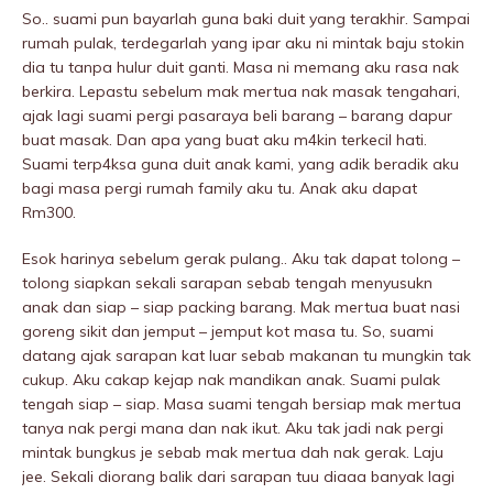
So.. suami pun bayarlah guna baki duit yang terakhir. Sampai
rumah pulak, terdegarlah yang ipar aku ni mintak baju stokin
dia tu tanpa hulur duit ganti. Masa ni memang aku rasa nak
berkira. Lepastu sebelum mak mertua nak masak tengahari,
ajak lagi suami pergi pasaraya beli barang – barang dapur
buat masak. Dan apa yang buat aku m4kin terkecil hati.
Suami terp4ksa guna duit anak kami, yang adik beradik aku
bagi masa pergi rumah family aku tu. Anak aku dapat
Rm300.
Esok harinya sebelum gerak pulang.. Aku tak dapat tolong –
tolong siapkan sekali sarapan sebab tengah menyusukn
anak dan siap – siap packing barang. Mak mertua buat nasi
goreng sikit dan jemput – jemput kot masa tu. So, suami
datang ajak sarapan kat luar sebab makanan tu mungkin tak
cukup. Aku cakap kejap nak mandikan anak. Suami pulak
tengah siap – siap. Masa suami tengah bersiap mak mertua
tanya nak pergi mana dan nak ikut. Aku tak jadi nak pergi
mintak bungkus je sebab mak mertua dah nak gerak. Laju
jee. Sekali diorang balik dari sarapan tuu diaaa banyak lagi