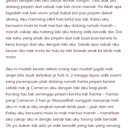
g4duh dengan laki aku sebab Iembik sangat. Tadi adik dia
datang pinjam duit sebab nak beli cincin merisik. Ya Allah ape
kejadah nak beli cincin untuk bakal bini pun pinjam dekat
abang. Aku memang s4kit hati betul tau tak. Kalau aku
bersuara mula la mak mertua aku datang rumah marah –
marah cakap aku halang laki aku tolong adik beradik dia. Dia
tak tahu yang anak dia pinjam duit nak buat loan kereta tu
kena kongsi duit aku dengan laki aku. Sebab apa sebab aku
kesian dia naik moto ke hulu ke hilir bawak anak ke klinik naik
moto.
Aku ni mudah kesian dekat orang tapi mudah jugak naik
angin bila asyik terbakar je hati ni. 2 minggu lepas adik suami
yang perempuan plak datang rumah minta pinjam kereta
sebab nak gi Cameron aku dengan laki aku bagi jelah.
Korang tau tak seminggu pinjam kereta tak hantar – hantar,
pergi Cameron 2 hari je. MasyaAllah sungguh menyirap hati
aku ni, nak je aku angkat rumah letak jauh – jauh dari sini.
Kalau aku bersuara mula la mak mertua marah – marahkan
aku cakap aku ni dengki sebab laki aku tolong adik beradik.
Oh ya, bukan tak ada ye adik beradik yang lain yang senang,