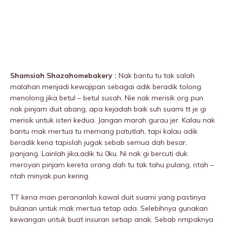
Shamsiah Shazahomebakery :
Nak bantu tu tak salah
malahan menjadi kewajipan sebagai adik beradik tolong
menolong jika betul – betul susah. Nie nak merisik org pun
nak pinjam duit abang, apa kejadah baik suh suami tt je gi
merisik untuk isteri kedua. Jangan marah gurau jer. Kalau nak
bantu mak mertua tu memang patutlah, tapi kalau adik
beradik kena tapislah jugak sebab semua dah besar,
panjang. Lainlah jika,adik tu 0ku. Ni nak gi bercuti duk
meroyan pinjam kereta orang dah tu tak tahu pulang, ntah –
ntah minyak pun kering.
TT kena main perananlah kawal duit suami yang pastinya
bulanan untuk mak mertua tetap ada. Selebihnya gunakan
kewangan untuk buat insuran setiap anak. Sebab nmpaknya