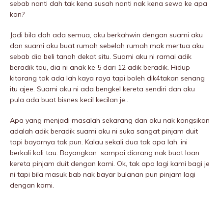
sebab nanti dah tak kena susah nanti nak kena sewa ke apa
kan?
Jadi bila dah ada semua, aku berkahwin dengan suami aku
dan suami aku buat rumah sebeIah rumah mak mertua aku
sebab dia beli tanah dekat situ. Suami aku ni ramai adik
beradik tau, dia ni anak ke 5 dari 12 adik beradik. Hidup
kitorang tak ada lah kaya raya tapi boleh dik4takan senang
itu ajee. Suami aku ni ada bengkel kereta sendiri dan aku
pula ada buat bisnes kecil kecilan je..
Apa yang menjadi masalah sekarang dan aku nak kongsikan
adalah adik beradik suami aku ni suka sangat pinjam duit
tapi bayarnya tak pun. Kalau sekali dua tak apa lah, ini
berkali kali tau. Bayangkan sampai diorang nak buat loan
kereta pinjam duit dengan kami. Ok, tak apa lagi kami bagi je
ni tapi bila masuk bab nak bayar bulanan pun pinjam lagi
dengan kami.