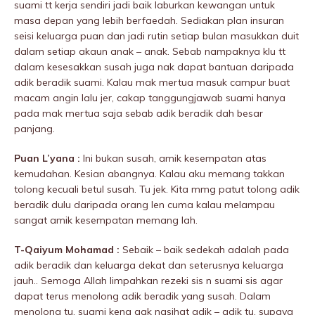
suami tt kerja sendiri jadi baik laburkan kewangan untuk
masa depan yang lebih berfaedah. Sediakan plan insuran
seisi keluarga puan dan jadi rutin setiap bulan masukkan duit
dalam setiap akaun anak – anak. Sebab nampaknya klu tt
dalam kesesakkan susah juga nak dapat bantuan daripada
adik beradik suami. Kalau mak mertua masuk campur buat
macam angin lalu jer, cakap tanggungjawab suami hanya
pada mak mertua saja sebab adik beradik dah besar
panjang.
Puan L’yana :
Ini bukan susah, amik kesempatan atas
kemudahan. Kesian abangnya. Kalau aku memang takkan
tolong kecuali betul susah. Tu jek. Kita mmg patut tolong adik
beradik dulu daripada orang len cuma kalau meIampau
sangat amik kesempatan memang lah.
T-Qaiyum Mohamad :
Sebaik – baik sedekah adalah pada
adik beradik dan keluarga dekat dan seterusnya keluarga
jauh.. Semoga Allah limpahkan rezeki sis n suami sis agar
dapat terus menolong adik beradik yang susah. Dalam
menolong tu, suami kena gak nasihat adik – adik tu, supaya