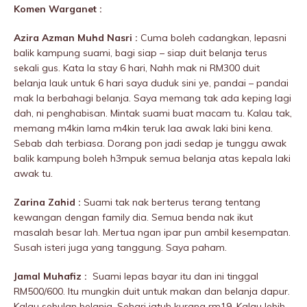
Komen Warganet :
Azira Azman Muhd Nasri :
Cuma boleh cadangkan, lepasni
balik kampung suami, bagi siap – siap duit belanja terus
sekali gus. Kata la stay 6 hari, Nahh mak ni RM300 duit
belanja lauk untuk 6 hari saya duduk sini ye, pandai – pandai
mak la berbahagi belanja. Saya memang tak ada keping lagi
dah, ni penghabisan. Mintak suami buat macam tu. Kalau tak,
memang m4kin lama m4kin teruk laa awak laki bini kena.
Sebab dah terbiasa. Dorang pon jadi sedap je tunggu awak
balik kampung boleh h3mpuk semua belanja atas kepala laki
awak tu.
Zarina Zahid :
Suami tak nak berterus terang tentang
kewangan dengan family dia. Semua benda nak ikut
masalah besar lah. Mertua ngan ipar pun ambil kesempatan.
Susah isteri juga yang tanggung. Saya paham.
Jamal Muhafiz :
Suami lepas bayar itu dan ini tinggal
RM500/600. Itu mungkin duit untuk makan dan belanja dapur.
Kalau sebulan belanja. Sehari jatuh kurang rm19. Kalau lebih