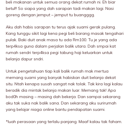
beli makanan untuk semua orang dekat rumah ni. Eh biar
betul!! So siapa yang dah sarapan tadi makan lagi. Nasi
goreng dengan jemput – jemput tu buangggg.
Aku dah habis sarapan tu terus ajak suami gerak pulang.
Kang tunggu sikit lagi kena pegi beli barang masak tengahari
pulak. Baki duit anak masa tu ada Rm100. Tu je yang ada
terp4ksa guna dalam perjalan balik utara. Dah smpai kat
rumah sendri terp4ksa pegi tabung haji keluarkan untuk
belanja dapur sndri.
Untuk pengetahuan tiap kali balik rumah mak mertua
memang suami yang banyak habiskan duit belanja dekat
situ. Ntah kenapa susah sangat nak tolak. Tak kira lagi kalau
beradik dia mintak belanja makan luar. Memang tak! Apa
bod0h masing – masing dah bekerja. Dan sampai sekarang
aku tak suka nak balik sana. Dan sekarang aku surirumah
yang belajar niaga online bantu pendapatan suami.
*luah perasaan yang terlalu panjang. Maaf kalau tak faham.