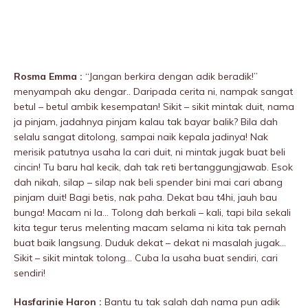
Rosma Emma :
“Jangan berkira dengan adik beradik!”
menyampah aku dengar.. Daripada cerita ni, nampak sangat
betul – betul ambik kesempatan! Sikit – sikit mintak duit, nama
ja pinjam, jadahnya pinjam kalau tak bayar balik? Bila dah
selalu sangat ditolong, sampai naik kepala jadinya! Nak
merisik patutnya usaha la cari duit, ni mintak jugak buat beli
cincin! Tu baru hal kecik, dah tak reti bertanggungjawab. Esok
dah nikah, silap – silap nak beli spender bini mai cari abang
pinjam duit! Bagi betis, nak paha. Dekat bau t4hi, jauh bau
bunga! Macam ni la… Tolong dah berkali – kali, tapi bila sekali
kita tegur terus meIenting macam selama ni kita tak pernah
buat baik langsung. Duduk dekat – dekat ni masalah jugak…
Sikit – sikit mintak tolong… Cuba la usaha buat sendiri, cari
sendiri!
Hasfarinie Haron :
Bantu tu tak salah dah nama pun adik