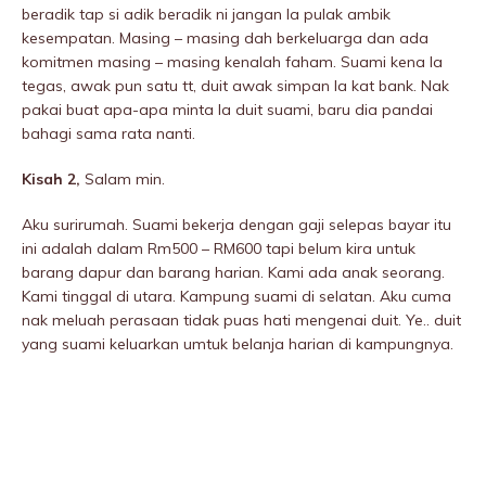
beradik tap si adik beradik ni jangan la pulak ambik
kesempatan. Masing – masing dah berkeluarga dan ada
komitmen masing – masing kenalah faham. Suami kena la
tegas, awak pun satu tt, duit awak simpan la kat bank. Nak
pakai buat apa-apa minta la duit suami, baru dia pandai
bahagi sama rata nanti.
Kisah 2,
Salam min.
Aku surirumah. Suami bekerja dengan gaji selepas bayar itu
ini adalah dalam Rm500 – RM600 tapi belum kira untuk
barang dapur dan barang harian. Kami ada anak seorang.
Kami tinggal di utara. Kampung suami di selatan. Aku cuma
nak meluah perasaan tidak puas hati mengenai duit. Ye.. duit
yang suami keluarkan umtuk belanja harian di kampungnya.