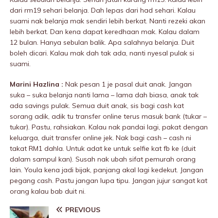
dari rm19 sehari belanja. Dah lepas dari had sehari. Kalau
suami nak belanja mak sendiri lebih berkat. Nanti rezeki akan
lebih berkat. Dan kena dapat keredhaan mak. Kalau dalam
12 bulan. Hanya sebulan balik. Apa salahnya belanja. Duit
boleh dicari. Kalau mak dah tak ada, nanti nyesal pulak si
suami.
Marini Hazlina :
Nak pesan 1 je pasal duit anak. Jangan
suka – suka belanja nanti lama – lama dah biasa, anak tak
ada savings pulak. Semua duit anak, sis bagi cash kat
sorang adik, adik tu transfer online terus masuk bank (tukar –
tukar). Pastu, rahsiakan. Kalau nak pandai lagi, pakat dengan
keluarga, duit transfer online jek. Nak bagi cash – cash ni
takat RM1 dahla. Untuk adat ke untuk selfie kat fb ke (duit
dalam sampul kan). Susah nak ubah sifat pemurah orang
lain. Youla kena jadi bijak, panjang akal lagi kedekut. Jangan
pegang cash. Pastu jangan lupa tipu. Jangan jujur sangat kat
orang kalau bab duit ni.
PREVIOUS