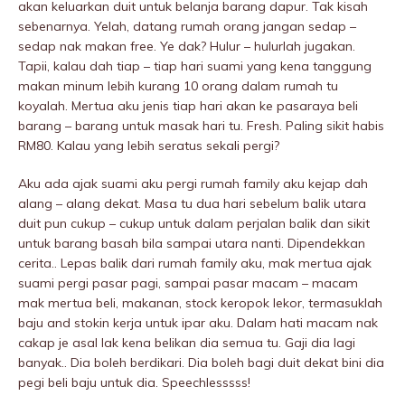
akan keluarkan duit untuk belanja barang dapur. Tak kisah
sebenarnya. Yelah, datang rumah orang jangan sedap –
sedap nak makan free. Ye dak? Hulur – hulurlah jugakan.
Tapii, kalau dah tiap – tiap hari suami yang kena tanggung
makan minum lebih kurang 10 orang dalam rumah tu
koyalah. Mertua aku jenis tiap hari akan ke pasaraya beli
barang – barang untuk masak hari tu. Fresh. Paling sikit habis
RM80. Kalau yang lebih seratus sekali pergi?
Aku ada ajak suami aku pergi rumah family aku kejap dah
alang – alang dekat. Masa tu dua hari sebelum balik utara
duit pun cukup – cukup untuk dalam perjalan balik dan sikit
untuk barang basah bila sampai utara nanti. Dipendekkan
cerita.. Lepas balik dari rumah family aku, mak mertua ajak
suami pergi pasar pagi, sampai pasar macam – macam
mak mertua beli, makanan, stock keropok lekor, termasuklah
baju and stokin kerja untuk ipar aku. Dalam hati macam nak
cakap je asal lak kena belikan dia semua tu. Gaji dia lagi
banyak.. Dia boleh berdikari. Dia boleh bagi duit dekat bini dia
pegi beli baju untuk dia. Speechlesssss!