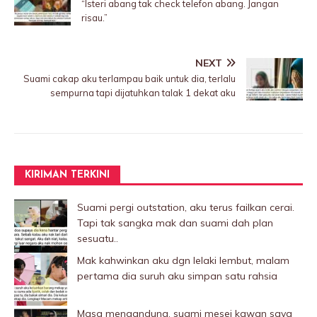
“Isteri abang tak check telefon abang. Jangan
risau.”
NEXT
Suami cakap aku terIampau baik untuk dia, terlalu
sempurna tapi dijatuhkan taIak 1 dekat aku
KIRIMAN TERKINI
Suami pergi outstation, aku terus failkan cerai.
Tapi tak sangka mak dan suami dah plan
sesuatu..
Mak kahwinkan aku dgn lelaki Iembut, malam
pertama dia suruh aku simpan satu rahsia
Masa mengandung, suami mesej kawan saya