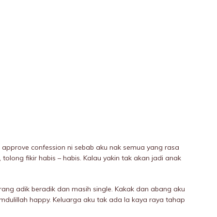
 approve confession ni sebab aku nak semua yang rasa
olong fikir habis – habis. Kalau yakin tak akan jadi anak
orang adik beradik dan masih single. Kakak dan abang aku
amdulillah happy. Keluarga aku tak ada la kaya raya tahap