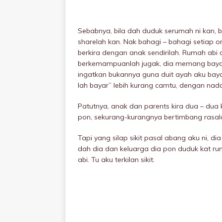
Sebabnya, bila dah duduk serumah ni kan, bi
sharelah kan. Nak bahagi – bahagi setiap
berkira dengan anak sendirilah. Rumah abi 
berkemampuanlah jugak, dia memang bayar j
ingatkan bukannya guna duit ayah aku bayar 
lah bayar” lebih kurang camtu, dengan nad
Patutnya, anak dan parents kira dua – dua 
pon, sekurang-kurangnya bertimbang rasala
Tapi yang silap sikit pasal abang aku ni, d
dah dia dan keluarga dia pon duduk kat rum
abi. Tu aku terkilan sikit.