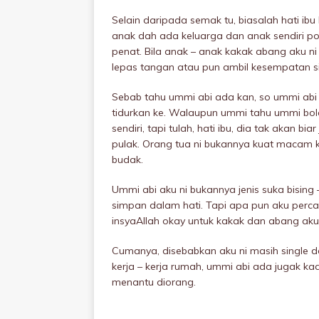
Selain daripada semak tu, biasalah hati i
anak dah ada keluarga dan anak sendiri po
penat. Bila anak – anak kakak abang aku ni
lepas tangan atau pun ambil kesempatan sik
Sebab tahu ummi abi ada kan, so ummi abi 
tidurkan ke. Walaupun ummi tahu ummi bole
sendiri, tapi tulah, hati ibu, dia tak akan bi
pulak. Orang tua ni bukannya kuat macam ki
budak.
Ummi abi aku ni bukannya jenis suka bising 
simpan dalam hati. Tapi apa pun aku per
insyaAllah okay untuk kakak dan abang aku
Cumanya, disebabkan aku ni masih single 
kerja – kerja rumah, ummi abi ada jugak k
menantu diorang.