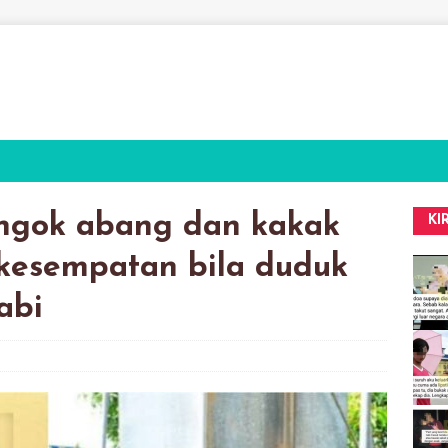
ngok abang dan kakak
KI
kesempatan bila duduk
abi