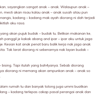
bu kan, sayangkan sangat anak – anak. Walaupun anak –
n, mesti akan risau kalau anak – anak susah atau pun
 nangis, kadang – kadang mak ayah diorang ni dah terjadi
itlah aku rasa.
yang akan pujuk budak – budak tu. Belikan makanan ke,
h panggil je kakak abang and ipar – ipar aku untuk jaga
ar je. Kesian kat anak penat baru balik kerja nak jaga anak
ta. Tak larat diorang ni sebenarnya nak layan budak –
– bising. Tapi itulah yang bah4yanya. Sebab diorang
caya diorang ni memang akan ampunkan anak – anak so
.
dalam rumah tu dan banyak tolong juga ummi buatkan
adang – kadang terlepas cakap pasal perangai anak dan