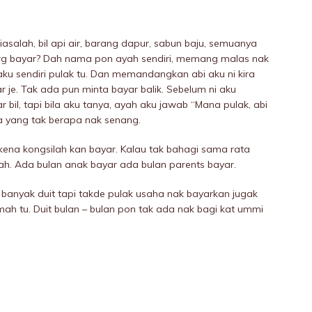
asalah, bil api air, barang dapur, sabun baju, semuanya
 org bayar? Dah nama pon ayah sendiri, memang malas nak
aku sendiri pulak tu. Dan memandangkan abi aku ni kira
e. Tak ada pun minta bayar balik. Sebelum ni aku
bil, tapi bila aku tanya, ayah aku jawab “Mana pulak, abi
a yang tak berapa nak senang.
kena kongsilah kan bayar. Kalau tak bahagi sama rata
h. Ada bulan anak bayar ada bulan parents bayar.
ia banyak duit tapi takde pulak usaha nak bayarkan jugak
ah tu. Duit bulan – bulan pon tak ada nak bagi kat ummi