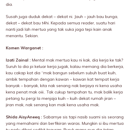
dia.
Susah juga duduk dekat – dekat ni. Jauh – jauh bau bunga,
dekat – dekat bau t4hi. Kepada semua reader, suatu hari
nanti jadi lah mertua yang tak suka jaga tepi kain anak
menantu. Sekian.
Komen Warganet :
Izati Zainal :
Mental mak mertua kau ni kak, dia kerja ke tak?
Suruh la dia pi keluar kerja jugak, kalau memang dia berkerja,
kau cakap kat dia “mak bangun sebelum subuh buat kuih,
ambik tempahan dengan kawan – kawan kat tempat kerja
banyak – banyak, kita nak senang nak berjaya ni kena usaha
kena penat mak oiii.. Tak cukup tempahan tu, mak balik kerja
petang tu pergi la menjaja kuih – kuih dekat rumah jiran –
jiran mak, nak senang kan mak kena usaha mak.
Shida AisyAneeq :
Sabarnye sis tapi nasib suami sis seorang
yang memahami dan berfikiran waras. Mungkin si ibu mertua
tu perlu diberi sedikit teguran. Buruk mane pun dia tetap