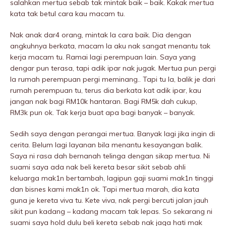
salahkan mertua sebab tak mintak baik – baik. Kakak mertua
kata tak betul cara kau macam tu.
Nak anak dar4 orang, mintak la cara baik. Dia dengan
angkuhnya berkata, macam la aku nak sangat menantu tak
kerja macam tu. Ramai lagi perempuan lain. Saya yang
dengar pun terasa, tapi adik ipar nak jugak. Mertua pun pergi
la rumah perempuan pergi meminang.. Tapi tu la, balik je dari
rumah perempuan tu, terus dia berkata kat adik ipar, kau
jangan nak bagi RM10k hantaran. Bagi RM5k dah cukup,
RM3k pun ok. Tak kerja buat apa bagi banyak – banyak.
Sedih saya dengan perangai mertua. Banyak lagi jika ingin di
cerita. Belum lagi layanan bila menantu kesayangan balik.
Saya ni rasa dah bernanah telinga dengan sikap mertua. Ni
suami saya ada nak beli kereta besar sikit sebab ahli
keluarga mak1n bertambah, lagipun gaji suami mak1n tinggi
dan bisnes kami mak1n ok. Tapi mertua marah, dia kata
guna je kereta viva tu. Kete viva, nak pergi bercuti jalan jauh
sikit pun kadang – kadang macam tak lepas. So sekarang ni
suami saya hold dulu beli kereta sebab nak jaga hati mak