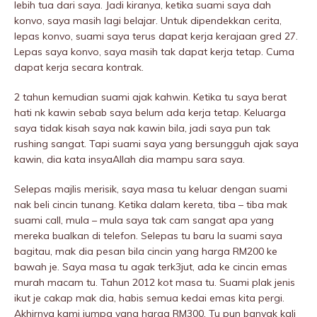
lebih tua dari saya. Jadi kiranya, ketika suami saya dah
konvo, saya masih lagi belajar. Untuk dipendekkan cerita,
lepas konvo, suami saya terus dapat kerja kerajaan gred 27.
Lepas saya konvo, saya masih tak dapat kerja tetap. Cuma
dapat kerja secara kontrak.
2 tahun kemudian suami ajak kahwin. Ketika tu saya berat
hati nk kawin sebab saya belum ada kerja tetap. Keluarga
saya tidak kisah saya nak kawin bila, jadi saya pun tak
rushing sangat. Tapi suami saya yang bersungguh ajak saya
kawin, dia kata insyaAllah dia mampu sara saya.
Selepas majlis merisik, saya masa tu keluar dengan suami
nak beli cincin tunang. Ketika dalam kereta, tiba – tiba mak
suami call, mula – mula saya tak cam sangat apa yang
mereka bualkan di telefon. Selepas tu baru la suami saya
bagitau, mak dia pesan bila cincin yang harga RM200 ke
bawah je. Saya masa tu agak terk3jut, ada ke cincin emas
murah macam tu. Tahun 2012 kot masa tu. Suami plak jenis
ikut je cakap mak dia, habis semua kedai emas kita pergi.
Akhirnya kami jumpa yang harga RM300. Tu pun banyak kali