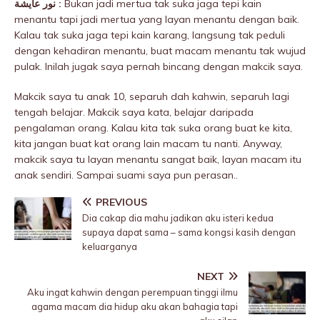
نور عأيشة :
Bukan jadi mertua tak suka jaga tepi kain
menantu tapi jadi mertua yang layan menantu dengan baik.
Kalau tak suka jaga tepi kain karang, langsung tak peduli
dengan kehadiran menantu, buat macam menantu tak wujud
pulak. Inilah jugak saya pernah bincang dengan makcik saya.
Makcik saya tu anak 10, separuh dah kahwin, separuh lagi
tengah belajar. Makcik saya kata, belajar daripada
pengalaman orang. Kalau kita tak suka orang buat ke kita,
kita jangan buat kat orang lain macam tu nanti. Anyway,
makcik saya tu layan menantu sangat baik, layan macam itu
anak sendiri. Sampai suami saya pun perasan..
PREVIOUS
Dia cakap dia mahu jadikan aku isteri kedua
supaya dapat sama – sama kongsi kasih dengan
keluarganya
NEXT
Aku ingat kahwin dengan perempuan tinggi ilmu
agama macam dia hidup aku akan bahagia tapi