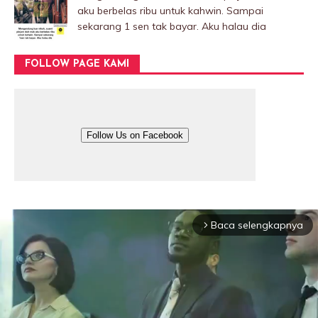
aku berbelas ribu untuk kahwin. Sampai
sekarang 1 sen tak bayar. Aku halau dia
FOLLOW PAGE KAMI
Follow Us on Facebook
Baca selengkapnya
arrow_forward_ios