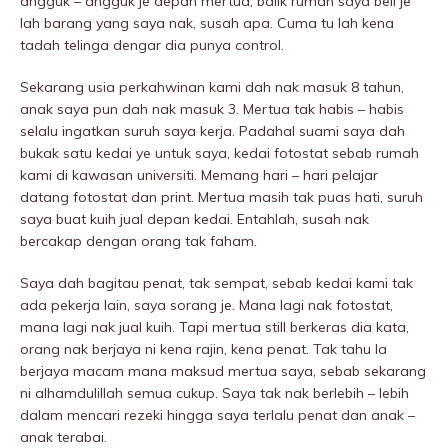
angguk – angguk je depan mertua, balik rumah saya beli je
lah barang yang saya nak, susah apa. Cuma tu lah kena
tadah telinga dengar dia punya control.
Sekarang usia perkahwinan kami dah nak masuk 8 tahun,
anak saya pun dah nak masuk 3. Mertua tak habis – habis
selalu ingatkan suruh saya kerja. Padahal suami saya dah
bukak satu kedai ye untuk saya, kedai fotostat sebab rumah
kami di kawasan universiti. Memang hari – hari pelajar
datang fotostat dan print. Mertua masih tak puas hati, suruh
saya buat kuih jual depan kedai. Entahlah, susah nak
bercakap dengan orang tak faham.
Saya dah bagitau penat, tak sempat, sebab kedai kami tak
ada pekerja lain, saya sorang je. Mana lagi nak fotostat,
mana lagi nak jual kuih. Tapi mertua still berkeras dia kata,
orang nak berjaya ni kena rajin, kena penat. Tak tahu la
berjaya macam mana maksud mertua saya, sebab sekarang
ni alhamdulillah semua cukup. Saya tak nak berlebih – lebih
dalam mencari rezeki hingga saya terlalu penat dan anak –
anak terabai.