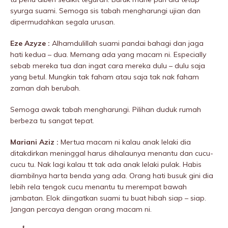
syurga suami. Semoga sis tabah mengharungi ujian dan
dipermudahkan segala urusan.
Eze Azyze :
Alhamdulillah suami pandai bahagi dan jaga
hati kedua – dua. Memang ada yang macam ni. Especially
sebab mereka tua dan ingat cara mereka dulu – dulu saja
yang betul. Mungkin tak faham atau saja tak nak faham
zaman dah berubah.
Semoga awak tabah mengharungi. Pilihan duduk rumah
berbeza tu sangat tepat.
Mariani Aziz :
Mertua macam ni kalau anak lelaki dia
ditakdirkan meninggaI harus dihaIaunya menantu dan cucu-
cucu tu. Nak lagi kalau tt tak ada anak lelaki pulak. Habis
diambilnya harta benda yang ada. Orang hati busuk gini dia
lebih rela tengok cucu menantu tu merempat bawah
jambatan. Elok diingatkan suami tu buat hibah siap – siap.
Jangan percaya dengan orang macam ni.