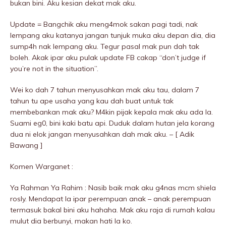
bukan bini. Aku kesian dekat mak aku.
Update = Bangchik aku meng4mok sakan pagi tadi, nak
Iempang aku katanya jangan tunjuk muka aku depan dia, dia
sump4h nak Iempang aku. Tegur pasal mak pun dah tak
boleh. Akak ipar aku pulak update FB cakap “don’t judge if
you’re not in the situation”.
Wei ko dah 7 tahun menyusahkan mak aku tau, dalam 7
tahun tu ape usaha yang kau dah buat untuk tak
membebankan mak aku? M4kin pijak kepala mak aku ada la.
Suami eg0, bini kaki batu api. Duduk dalam hutan jela korang
dua ni elok jangan menyusahkan dah mak aku. – [ Adik
Bawang ]
Komen Warganet :
Ya Rahman Ya Rahim : Nasib baik mak aku g4nas mcm shiela
rosly. Mendapat la ipar perempuan anak – anak perempuan
termasuk bakal bini aku hahaha. Mak aku raja di rumah kalau
mulut dia berbunyi, makan hati la ko.