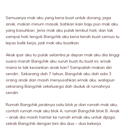
Semuanya mak aku yang kena buat untuk dorang, jaga
anak, makan minum masak, bahkan kain baju pun mak aku
yang basuhkan. Jenis mak aku pulak lembut hati, dan tak
sampai hati tengok Bangchik aku kena kerah buat semua tu
lepas balik kerja, jadi mak aku buatkan.
Akak ipar aku tu pulak selamba je depan mak aku dia tinggi
suara marah Bangchik aku suruh buat itu buat ini, emak
mana la tak kesiankan anak kan? Sampailah makan diri
sendiri.. Sekarang dah 7 tahun, Bangchik aku dah ada 3
orang anak dan masih menyusahkan emak aku, walapun
sekarang Bangchik sekeluarga dah duduk di rumahnya
sendiri.
Rumah Bangchik jaraknya satu blok je dari rumah mak aku,
contoh rumah mak aku blok A, rumah Bangchik blok B. Anak
– anak dia masih hantar ke rumah emak aku untuk dijaga,
sebab Bangchik dengan bini dia dua – dua bekerja.