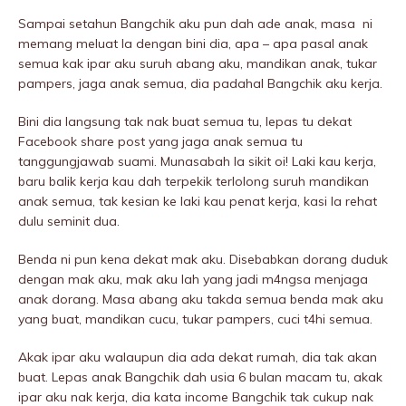
Sampai setahun Bangchik aku pun dah ade anak, masa ni
memang meluat la dengan bini dia, apa – apa pasal anak
semua kak ipar aku suruh abang aku, mandikan anak, tukar
pampers, jaga anak semua, dia padahal Bangchik aku kerja.
Bini dia langsung tak nak buat semua tu, lepas tu dekat
Facebook share post yang jaga anak semua tu
tanggungjawab suami. Munasabah la sikit oi! Laki kau kerja,
baru balik kerja kau dah terpekik terlolong suruh mandikan
anak semua, tak kesian ke laki kau penat kerja, kasi la rehat
dulu seminit dua.
Benda ni pun kena dekat mak aku. Disebabkan dorang duduk
dengan mak aku, mak aku lah yang jadi m4ngsa menjaga
anak dorang. Masa abang aku takda semua benda mak aku
yang buat, mandikan cucu, tukar pampers, cuci t4hi semua.
Akak ipar aku walaupun dia ada dekat rumah, dia tak akan
buat. Lepas anak Bangchik dah usia 6 bulan macam tu, akak
ipar aku nak kerja, dia kata income Bangchik tak cukup nak