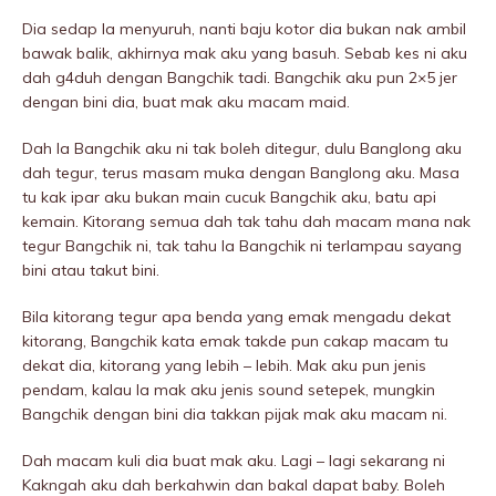
Dia sedap la menyuruh, nanti baju kotor dia bukan nak ambil
bawak balik, akhirnya mak aku yang basuh. Sebab kes ni aku
dah g4duh dengan Bangchik tadi. Bangchik aku pun 2×5 jer
dengan bini dia, buat mak aku macam maid.
Dah la Bangchik aku ni tak boleh ditegur, dulu Banglong aku
dah tegur, terus masam muka dengan Banglong aku. Masa
tu kak ipar aku bukan main cucuk Bangchik aku, batu api
kemain. Kitorang semua dah tak tahu dah macam mana nak
tegur Bangchik ni, tak tahu la Bangchik ni terIampau sayang
bini atau takut bini.
Bila kitorang tegur apa benda yang emak mengadu dekat
kitorang, Bangchik kata emak takde pun cakap macam tu
dekat dia, kitorang yang lebih – lebih. Mak aku pun jenis
pendam, kalau la mak aku jenis sound setepek, mungkin
Bangchik dengan bini dia takkan pijak mak aku macam ni.
Dah macam kuIi dia buat mak aku. Lagi – lagi sekarang ni
Kakngah aku dah berkahwin dan bakal dapat baby. Boleh