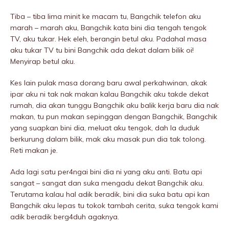
Tiba – tiba lima minit ke macam tu, Bangchik telefon aku
marah – marah aku, Bangchik kata bini dia tengah tengok
TV, aku tukar. Hek eleh, berangin betul aku. Padahal masa
aku tukar TV tu bini Bangchik ada dekat dalam bilik oi!
Menyirap betul aku.
Kes lain pulak masa dorang baru awal perkahwinan, akak
ipar aku ni tak nak makan kalau Bangchik aku takde dekat
rumah, dia akan tunggu Bangchik aku balik kerja baru dia nak
makan, tu pun makan sepinggan dengan Bangchik, Bangchik
yang suapkan bini dia, meluat aku tengok, dah la duduk
berkurung dalam bilik, mak aku masak pun dia tak tolong.
Reti makan je.
Ada lagi satu per4ngai bini dia ni yang aku anti. Batu api
sangat – sangat dan suka mengadu dekat Bangchik aku.
Terutama kalau hal adik beradik, bini dia suka batu api kan
Bangchik aku lepas tu tokok tambah cerita, suka tengok kami
adik beradik berg4duh agaknya.