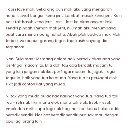
Tapi i love mak. Sekarang pun mak aku yang mengarah
haha. Lewat bangun kena jerit. Lambat masak kena jerit. Kain
baju tak basuh kena jerit. Last – last ko akan angkat kaki
sendiri pindah. Pernah mak jerit, ni umah aku menumpang
buat cara menumpang hahaha. Abah plak backup mak. Mak
terbaik walaupun garang tegas tapi kasih sayang dia
terpancar.
Nani Sulaiman : Memang dalam adik beradik akan ada yang
per4ngai macam tu. Bila dah tau ada beradik macam tu,
yang lain jangan nak ikut per4ngai macam tu jugak. Tegur –
tegur la, baik yang tua ka muda. Yang tua tu per4ngai elok
sikit jadi contoh kat yang muda.
Ni tak yang muda pulak nak nasihat yang tua. Yang tua tak
reti – reti nak fikir mana elok mana tak elok. Esok – esok
emak dah m4ti sapa lagi nak bagi nasihat kalau bukan adik
beradik sendiri. Nasihat beradik sendiri pun tak mau dengar
apa lagi orang lain.