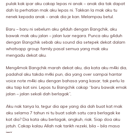
pulak kak ipar aku cakap lepas ni anak – anak dia tak dapat
dah la perhatian mak aku lepas ni. Takkan la mak aku tu
nenek kepada anak – anak dia je kan. MeIampau betul.
Baru – baru ni sebelum aku g4duh dengan Bangchik, aku
bawak mak aku jalan – jalan luar negara. Punca aku g4duh
dengan Bangchik sebab aku sound dia setepek dekat dalam
whatsapp group family pasal semua yang mak aku
mengadu dekat aku.
Meng4mok Bangchik marah dekat aku, dia kata aku m4ki dia,
padahal aku takda m4ki pun, dia yang over sampai hantar
voice note m4ki aku dengan bahasa yang kasar, tak perlu la
aku taip kat sini. Lepas tu Bangchik cakap “baru bawak emak
jalan – jalan sekali dah berlagak”,
Aku nak tanya la, tegur dia ape yang dia dah buat kat mak
aku selama 7 tahun ni tu buat salah satu cara berlagak ke
kat dia? Dia kata aku berlagak, angkuh, riak. Siap doa aku
jatuh. Cakap kalau Allah nak tarikh rezeki, bila – bila masa
jerr.