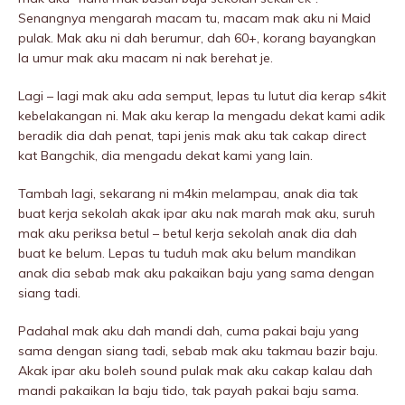
Senangnya mengarah macam tu, macam mak aku ni Maid
pulak. Mak aku ni dah berumur, dah 60+, korang bayangkan
la umur mak aku macam ni nak berehat je.
Lagi – lagi mak aku ada semput, lepas tu lutut dia kerap s4kit
kebelakangan ni. Mak aku kerap la mengadu dekat kami adik
beradik dia dah penat, tapi jenis mak aku tak cakap direct
kat Bangchik, dia mengadu dekat kami yang lain.
Tambah lagi, sekarang ni m4kin meIampau, anak dia tak
buat kerja sekolah akak ipar aku nak marah mak aku, suruh
mak aku periksa betul – betul kerja sekolah anak dia dah
buat ke belum. Lepas tu tuduh mak aku belum mandikan
anak dia sebab mak aku pakaikan baju yang sama dengan
siang tadi.
Padahal mak aku dah mandi dah, cuma pakai baju yang
sama dengan siang tadi, sebab mak aku takmau bazir baju.
Akak ipar aku boleh sound pulak mak aku cakap kalau dah
mandi pakaikan la baju tido, tak payah pakai baju sama.