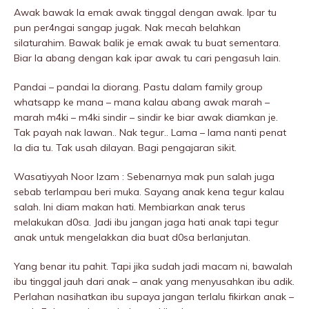
Awak bawak la emak awak tinggal dengan awak. Ipar tu
pun per4ngai sangap jugak. Nak mecah beIahkan
silaturahim. Bawak balik je emak awak tu buat sementara.
Biar la abang dengan kak ipar awak tu cari pengasuh lain.
Pandai – pandai la diorang. Pastu dalam family group
whatsapp ke mana – mana kalau abang awak marah –
marah m4ki – m4ki sindir – sindir ke biar awak diamkan je.
Tak payah nak Iawan.. Nak tegur.. Lama – lama nanti penat
la dia tu. Tak usah dilayan. Bagi pengajaran sikit.
Wasatiyyah Noor Izam : Sebenarnya mak pun salah juga
sebab terIampau beri muka. Sayang anak kena tegur kalau
salah. Ini diam makan hati. Membiarkan anak terus
melakukan d0sa. Jadi ibu jangan jaga hati anak tapi tegur
anak untuk mengelakkan dia buat d0sa berlanjutan.
Yang benar itu pahit. Tapi jika sudah jadi macam ni, bawalah
ibu tinggal jauh dari anak – anak yang menyusahkan ibu adik.
Perlahan nasihatkan ibu supaya jangan terlalu fikirkan anak –