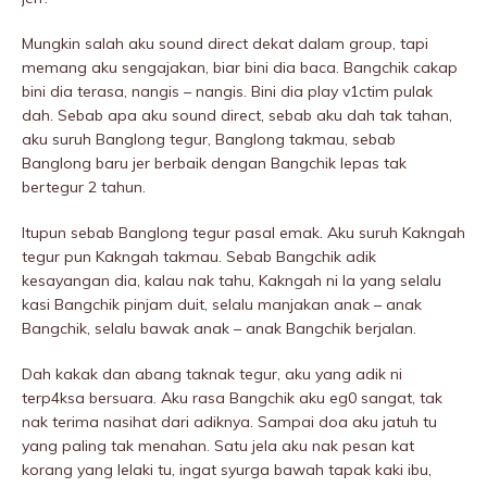
Mungkin salah aku sound direct dekat dalam group, tapi
memang aku sengajakan, biar bini dia baca. Bangchik cakap
bini dia terasa, nangis – nangis. Bini dia play v1ctim pulak
dah. Sebab apa aku sound direct, sebab aku dah tak tahan,
aku suruh Banglong tegur, Banglong takmau, sebab
Banglong baru jer berbaik dengan Bangchik lepas tak
bertegur 2 tahun.
Itupun sebab Banglong tegur pasal emak. Aku suruh Kakngah
tegur pun Kakngah takmau. Sebab Bangchik adik
kesayangan dia, kalau nak tahu, Kakngah ni la yang selalu
kasi Bangchik pinjam duit, selalu manjakan anak – anak
Bangchik, selalu bawak anak – anak Bangchik berjalan.
Dah kakak dan abang taknak tegur, aku yang adik ni
terp4ksa bersuara. Aku rasa Bangchik aku eg0 sangat, tak
nak terima nasihat dari adiknya. Sampai doa aku jatuh tu
yang paling tak menahan. Satu jela aku nak pesan kat
korang yang lelaki tu, ingat syurga bawah tapak kaki ibu,