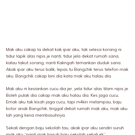
Mak aku cakap la dekat kak ipar aku, tak selesa korang ni
tidur lapik alas nipis je nanti, tidur jela dekat rumah sana,
kalau takut sorang, nanti Kakngah temankan duduk sana.
Akak ipar aku terus balik, lepas tu Bangchik terus telefon mak
aku, Bangchik cakap bini dia kata mak aku halau dia.
Mak aku ni kesiankan cucu dia jer, yela tidur alas tilam nipis je.
Boleh pulak dia cakap mak aku halau dia. Kes jaga cucu,
Emak aku tak kisah jaga cucu, tapi m4kin meIampau, baju
kotor anak Bangchik, tinggal dekat rumah mak aku, mak aku
lah yang kena membasuhnya.
Sekali dengan baju sekolah tau, akak ipar aku sendiri suruh
mak aku “nanti mak basuh baju sekolah sekali ek”.