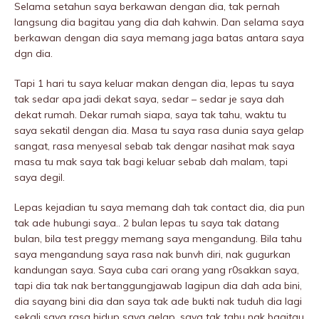
Selama setahun saya berkawan dengan dia, tak pernah
langsung dia bagitau yang dia dah kahwin. Dan selama saya
berkawan dengan dia saya memang jaga batas antara saya
dgn dia.
Tapi 1 hari tu saya keluar makan dengan dia, lepas tu saya
tak sedar apa jadi dekat saya, sedar – sedar je saya dah
dekat rumah. Dekar rumah siapa, saya tak tahu, waktu tu
saya sekatil dengan dia. Masa tu saya rasa dunia saya gelap
sangat, rasa menyesal sebab tak dengar nasihat mak saya
masa tu mak saya tak bagi keluar sebab dah malam, tapi
saya degil.
Lepas kejadian tu saya memang dah tak contact dia, dia pun
tak ade hubungi saya.. 2 bulan lepas tu saya tak datang
bulan, bila test preggy memang saya mengandung. Bila tahu
saya mengandung saya rasa nak bunvh diri, nak gugurkan
kandungan saya. Saya cuba cari orang yang r0sakkan saya,
tapi dia tak nak bertanggungjawab lagipun dia dah ada bini,
dia sayang bini dia dan saya tak ade bukti nak tuduh dia lagi
sekali saya rasa hidup saya gelap, saya tak tahu nak bagitau