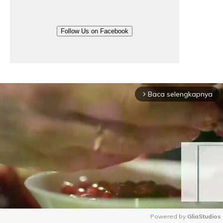
Follow Us on Facebook
Baca selengkapnya
arrow_forward_ios
Powered by 
GliaStudios