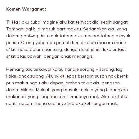
Komen Warganet :
Ti Ha :
aku cuba imagine aku kat tempat dia, sedih sangat,.
Tambah lagi bila masuk part mak tu. Sedangkan aku yang
dalam pant4ng dulu mak tatang aku macam tatang minyak
penuh. Orang yang dah pernah bersalin tau macam mane
s4kit masa dalam pantang, dengan Iuka jahit , Iuka br3ast
s4kit atas bawah, dengan anak menangis.
Memang tak terkawal kalau handle sorang – sorang, lagi
kalau anak sulong. Aku s4kit lepas bersalin susah nak ber4k
pun mak tunggu aku depan jamban takut aku pengsan
dalam blik air. Maklah yang masak ,mak la yang hidangkan
makanan, yang suap makan, semuanya mak. Aku tak tahu
nanti macam mana sedihnye bila aku kehilangan mak.