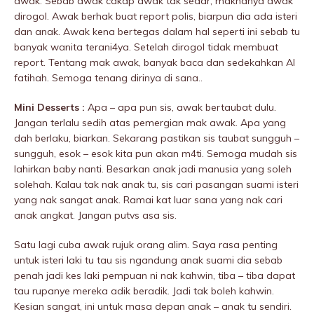
awak. Sebab awak cakap awak tak sedar, maknanya awak
dirogoI. Awak berhak buat report polis, biarpun dia ada isteri
dan anak. Awak kena bertegas dalam hal seperti ini sebab tu
banyak wanita terani4ya. Setelah dirogoI tidak membuat
report. Tentang mak awak, banyak baca dan sedekahkan Al
fatihah. Semoga tenang dirinya di sana..
Mini Desserts :
Apa – apa pun sis, awak bertaubat dulu.
Jangan terlalu sedih atas pemergian mak awak. Apa yang
dah berlaku, biarkan. Sekarang pastikan sis taubat sungguh –
sungguh, esok – esok kita pun akan m4ti. Semoga mudah sis
lahirkan baby nanti. Besarkan anak jadi manusia yang soleh
solehah. Kalau tak nak anak tu, sis cari pasangan suami isteri
yang nak sangat anak. Ramai kat luar sana yang nak cari
anak angkat. Jangan putvs asa sis.
Satu lagi cuba awak rujuk orang alim. Saya rasa penting
untuk isteri laki tu tau sis ngandung anak suami dia sebab
penah jadi kes laki pempuan ni nak kahwin, tiba – tiba dapat
tau rupanye mereka adik beradik. Jadi tak boleh kahwin.
Kesian sangat, ini untuk masa depan anak – anak tu sendiri.