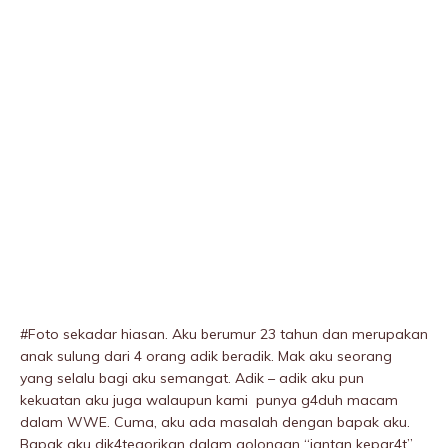
#Foto sekadar hiasan. Aku berumur 23 tahun dan merupakan
anak sulung dari 4 orang adik beradik. Mak aku seorang
yang selalu bagi aku semangat. Adik – adik aku pun
kekuatan aku juga walaupun kami punya g4duh macam
dalam WWE. Cuma, aku ada masalah dengan bapak aku.
Bapak aku dik4tegorikan dalam golongan “jantan kepar4t”.