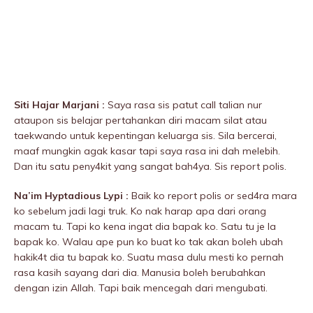
Siti Hajar Marjani :
Saya rasa sis patut call talian nur
ataupon sis belajar pertahankan diri macam siIat atau
taekwando untuk kepentingan keluarga sis. Sila bercerai,
maaf mungkin agak kasar tapi saya rasa ini dah melebih.
Dan itu satu peny4kit yang sangat bah4ya. Sis report polis.
Na’im Hyptadious Lypi :
Baik ko report polis or sed4ra mara
ko sebelum jadi lagi truk. Ko nak harap apa dari orang
macam tu. Tapi ko kena ingat dia bapak ko. Satu tu je la
bapak ko. Walau ape pun ko buat ko tak akan boleh ubah
hakik4t dia tu bapak ko. Suatu masa dulu mesti ko pernah
rasa kasih sayang dari dia. Manusia boleh berubahkan
dengan izin Allah. Tapi baik mencegah dari mengubati.