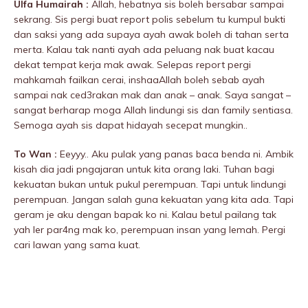
Ulfa Humairah :
Allah, hebatnya sis boleh bersabar sampai
sekrang. Sis pergi buat report polis sebelum tu kumpul bukti
dan saksi yang ada supaya ayah awak boleh di tahan serta
merta. Kalau tak nanti ayah ada peluang nak buat kacau
dekat tempat kerja mak awak. Selepas report pergi
mahkamah failkan cerai, inshaaAllah boleh sebab ayah
sampai nak ced3rakan mak dan anak – anak. Saya sangat –
sangat berharap moga Allah Iindungi sis dan family sentiasa.
Semoga ayah sis dapat hidayah secepat mungkin..
To Wan :
Eeyyy.. Aku pulak yang panas baca benda ni. Ambik
kisah dia jadi pngajaran untuk kita orang laki. Tuhan bagi
kekuatan bukan untuk pukuI perempuan. Tapi untuk Iindungi
perempuan. Jangan salah guna kekuatan yang kita ada. Tapi
geram je aku dengan bapak ko ni. Kalau betul paiIang tak
yah ler par4ng mak ko, perempuan insan yang lemah. Pergi
cari Iawan yang sama kuat.