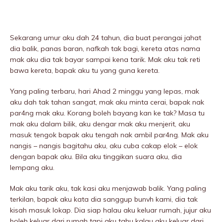
Sekarang umur aku dah 24 tahun, dia buat perangai jahat
dia balik, panas baran, nafkah tak bagi, kereta atas nama
mak aku dia tak bayar sampai kena tarik. Mak aku tak reti
bawa kereta, bapak aku tu yang guna kereta.
Yang paling terbaru, hari Ahad 2 minggu yang lepas, mak
aku dah tak tahan sangat, mak aku minta cerai, bapak nak
par4ng mak aku. Korang boleh bayang kan ke tak? Masa tu
mak aku dalam bilik, aku dengar mak aku menjerit, aku
masuk tengok bapak aku tengah nak ambil par4ng. Mak aku
nangis – nangis bagitahu aku, aku cuba cakap elok – elok
dengan bapak aku. Bila aku tinggikan suara aku, dia
Iempang aku.
Mak aku tarik aku, tak kasi aku menjawab balik. Yang paling
terkilan, bapak aku kata dia sanggup bunvh kami, dia tak
kisah masuk Iokap. Dia siap halau aku keluar rumah, jujur aku
boleh keluar dari rumah tapi aku tahu kalau aku keluar dari