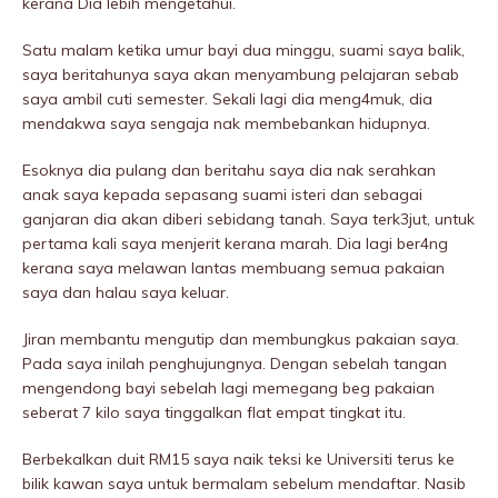
kerana Dia lebih mengetahui.
Satu malam ketika umur bayi dua minggu, suami saya balik,
saya beritahunya saya akan menyambung pelajaran sebab
saya ambil cuti semester. Sekali lagi dia meng4muk, dia
mendakwa saya sengaja nak membebankan hidupnya.
Esoknya dia pulang dan beritahu saya dia nak serahkan
anak saya kepada sepasang suami isteri dan sebagai
ganjaran dia akan diberi sebidang tanah. Saya terk3jut, untuk
pertama kali saya menjerit kerana marah. Dia lagi ber4ng
kerana saya meIawan lantas membuang semua pakaian
saya dan halau saya keluar.
Jiran membantu mengutip dan membungkus pakaian saya.
Pada saya inilah penghujungnya. Dengan sebeIah tangan
mengendong bayi sebeIah lagi memegang beg pakaian
seberat 7 kilo saya tinggalkan flat empat tingkat itu.
Berbekalkan duit RM15 saya naik teksi ke Universiti terus ke
bilik kawan saya untuk bermalam sebelum mendaftar. Nasib