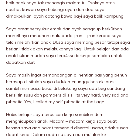
baik anak saya tak menangis malam tu. Esoknya atas
nasihat kawan saya hubungi ayah dan doa saya
dimakbulkan, ayah datang bawa bayi saya balik kampung.
Saya amat bersyukur emak dan ayah sanggup berk0rban
maru4hnya menahan malu pada jiran – jiran kerana saya
telah melahirkan anak. D0sa saya memang besar tetapi saya
berjanji tidak akan melakukannya lagi. Untuk belajar dan ada
anak bukan mudah saya terp4ksa bekerja sambilan untuk
dapatkan duit.
Saya masih ingat pemandangan di hentian bas yang penuh
berasap di situlah saya duduk menunggu bas ekspress
sambil membaca buku, di belakang saya ada beg sandang
berisi tin susu dan pampers di sisi. Its very hard, very sad and
p4thetic. Yes, I called my self p4thetic at that age.
Habis belajar saya terus cari kerja sambilan demi
menghidupkan anak. Macam – macam kerja saya buat,
kerana saya ada bakat tersendiri disertai usaha, tidak susah
dapat kerja. Dalam pada itu saya pun mulalah ke