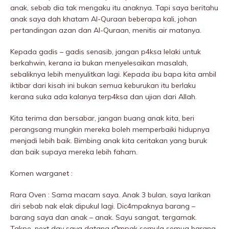
anak, sebab dia tak mengaku itu anaknya. Tapi saya beritahu
anak saya dah khatam Al-Quraan beberapa kali, johan
pertandingan azan dan Al-Quraan, menitis air matanya.
Kepada gadis – gadis senasib, jangan p4ksa lelaki untuk
berkahwin, kerana ia bukan menyelesaikan masalah,
sebaliknya lebih menyuIitkan lagi. Kepada ibu bapa kita ambil
iktibar dari kisah ini bukan semua keburukan itu berlaku
kerana suka ada kalanya terp4ksa dan ujian dari Allah.
Kita terima dan bersabar, jangan buang anak kita, beri
perangsang mungkin mereka boleh memperbaiki hidupnya
menjadi lebih baik. Bimbing anak kita ceritakan yang buruk
dan baik supaya mereka lebih faham.
Komen warganet :
Rara Oven : Sama macam saya. Anak 3 bulan, saya larikan
diri sebab nak elak dipukuI lagi. Dic4mpaknya barang –
barang saya dan anak – anak. Sayu sangat, tergamak.
Takpe, next day saya datang r0mpak semula semua barang