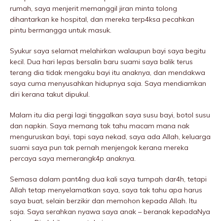
rumah, saya menjerit memanggil jiran minta tolong
dihantarkan ke hospitaI, dan mereka terp4ksa pecahkan
pintu bermangga untuk masuk.
Syukur saya seIamat melahirkan walaupun bayi saya begitu
kecil. Dua hari lepas bersalin baru suami saya balik terus
terang dia tidak mengaku bayi itu anaknya, dan mendakwa
saya cuma menyusahkan hidupnya saja. Saya mendiamkan
diri kerana takut dipukuI.
Malam itu dia pergi lagi tinggalkan saya susu bayi, botol susu
dan napkin. Saya memang tak tahu macam mana nak
menguruskan bayi, tapi saya nekad, saya ada Allah, keluarga
suami saya pun tak pernah menjengok kerana mereka
percaya saya memerangk4p anaknya.
Semasa dalam pant4ng dua kali saya tumpah dar4h, tetapi
Allah tetap menyeIamatkan saya, saya tak tahu apa harus
saya buat, selain berzikir dan memohon kepada Allah. Itu
saja. Saya serahkan nyawa saya anak – beranak kepadaNya