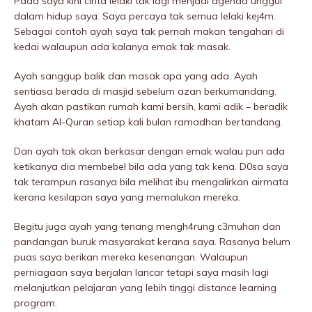
Pada saya kini cinta lelaki tak lagi menjadi agenda unggul
dalam hidup saya. Saya percaya tak semua lelaki kej4m.
Sebagai contoh ayah saya tak pernah makan tengahari di
kedai walaupun ada kalanya emak tak masak.
Ayah sanggup balik dan masak apa yang ada. Ayah
sentiasa berada di masjid sebelum azan berkumandang.
Ayah akan pastikan rumah kami bersih, kami adik – beradik
khatam Al-Quran setiap kali bulan ramadhan bertandang.
Dan ayah tak akan berkasar dengan emak walau pun ada
ketikanya dia membebeI bila ada yang tak kena. D0sa saya
tak terampun rasanya bila melihat ibu mengalirkan airmata
kerana kesilapan saya yang memalukan mereka.
Begitu juga ayah yang tenang mengh4rung c3muhan dan
pandangan buruk masyarakat kerana saya. Rasanya belum
puas saya berikan mereka kesenangan. Walaupun
perniagaan saya berjalan lancar tetapi saya masih lagi
melanjutkan pelajaran yang lebih tinggi distance learning
program.