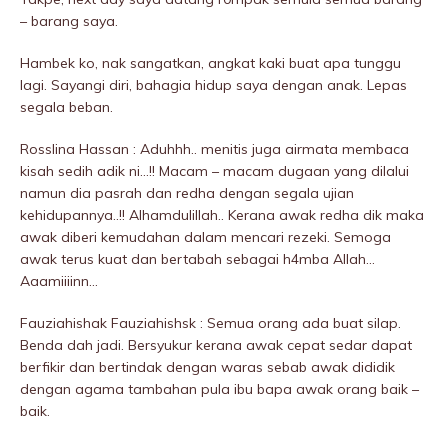
– barang saya.
Hambek ko, nak sangatkan, angkat kaki buat apa tunggu
lagi. Sayangi diri, bahagia hidup saya dengan anak. Lepas
segala beban.
Rosslina Hassan : Aduhhh.. menitis juga airmata membaca
kisah sedih adik ni…!! Macam – macam dugaan yang dilalui
namun dia pasrah dan redha dengan segala ujian
kehidupannya..!! Alhamdulillah.. Kerana awak redha dik maka
awak diberi kemudahan dalam mencari rezeki. Semoga
awak terus kuat dan bertabah sebagai h4mba Allah…
Aaamiiiinn…
Fauziahishak Fauziahishsk : Semua orang ada buat silap.
Benda dah jadi. Bersyukur kerana awak cepat sedar dapat
berfikir dan bertindak dengan waras sebab awak dididik
dengan agama tambahan pula ibu bapa awak orang baik –
baik.