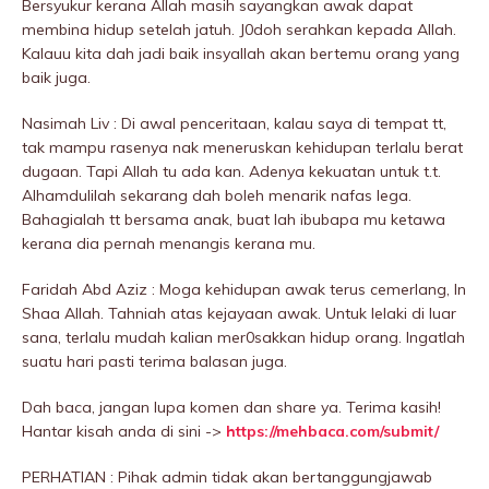
Bersyukur kerana Allah masih sayangkan awak dapat
membina hidup setelah jatuh. J0doh serahkan kepada Allah.
Kalauu kita dah jadi baik insyallah akan bertemu orang yang
baik juga.
Nasimah Liv : Di awal penceritaan, kalau saya di tempat tt,
tak mampu rasenya nak meneruskan kehidupan terlalu berat
dugaan. Tapi Allah tu ada kan. Adenya kekuatan untuk t.t.
Alhamdulilah sekarang dah boleh menarik nafas lega.
Bahagialah tt bersama anak, buat lah ibubapa mu ketawa
kerana dia pernah menangis kerana mu.
Faridah Abd Aziz : Moga kehidupan awak terus cemerlang, In
Shaa Allah. Tahniah atas kejayaan awak. Untuk lelaki di luar
sana, terlalu mudah kalian mer0sakkan hidup orang. Ingatlah
suatu hari pasti terima baIasan juga.
Dah baca, jangan lupa komen dan share ya. Terima kasih!
Hantar kisah anda di sini ->
https://mehbaca.com/submit/
PERHATIAN : Pihak admin tidak akan bertanggungjawab