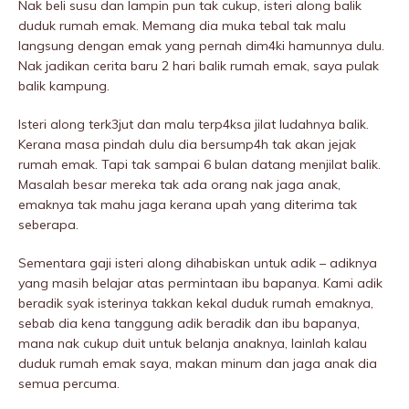
Nak beli susu dan lampin pun tak cukup, isteri along balik
duduk rumah emak. Memang dia muka tebal tak malu
langsung dengan emak yang pernah dim4ki hamunnya dulu.
Nak jadikan cerita baru 2 hari balik rumah emak, saya pulak
balik kampung.
Isteri along terk3jut dan malu terp4ksa jilat ludahnya balik.
Kerana masa pindah dulu dia bersump4h tak akan jejak
rumah emak. Tapi tak sampai 6 bulan datang menjilat balik.
Masalah besar mereka tak ada orang nak jaga anak,
emaknya tak mahu jaga kerana upah yang diterima tak
seberapa.
Sementara gaji isteri along dihabiskan untuk adik – adiknya
yang masih belajar atas permintaan ibu bapanya. Kami adik
beradik syak isterinya takkan kekal duduk rumah emaknya,
sebab dia kena tanggung adik beradik dan ibu bapanya,
mana nak cukup duit untuk belanja anaknya, lainlah kalau
duduk rumah emak saya, makan minum dan jaga anak dia
semua percuma.