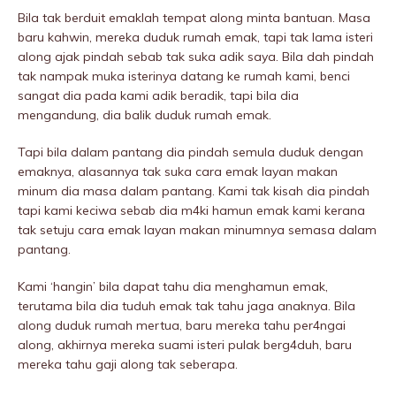
Bila tak berduit emaklah tempat along minta bantuan. Masa
baru kahwin, mereka duduk rumah emak, tapi tak lama isteri
along ajak pindah sebab tak suka adik saya. Bila dah pindah
tak nampak muka isterinya datang ke rumah kami, benci
sangat dia pada kami adik beradik, tapi bila dia
mengandung, dia balik duduk rumah emak.
Tapi bila dalam pantang dia pindah semula duduk dengan
emaknya, alasannya tak suka cara emak layan makan
minum dia masa dalam pantang. Kami tak kisah dia pindah
tapi kami keciwa sebab dia m4ki hamun emak kami kerana
tak setuju cara emak layan makan minumnya semasa dalam
pantang.
Kami ‘hangin’ bila dapat tahu dia menghamun emak,
terutama bila dia tuduh emak tak tahu jaga anaknya. Bila
along duduk rumah mertua, baru mereka tahu per4ngai
along, akhirnya mereka suami isteri pulak berg4duh, baru
mereka tahu gaji along tak seberapa.