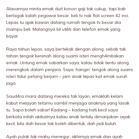
Alasannya minta emak duit konon gaji tak cukup, tapi bab
berlagak kalah pegawai besar, beli tv nak flat screen 42 inci.
Lepas tu ajak kawan datang rumah tengok tv besar dia
mampu beli. MaIangnya bil utiliti dan telefon emak yang
bayar.
Raya tahun lepas, saya bertekak dengan along, sebab tak
tahan tengok kerenah along suami isteri mengh4mbakan
emak. Untung emak sabarkan saya, kalau tidak tentu along
merengkok dalam penjara. Saya ‘hangin’ tengok along suami
isteri tidur petang berjam – jam anak lepas kat emak suruh
jaga.
Saud4ra mara datang mereka tak layan, emaklah kelam
kabut melayan tetamu sambil menjaga anaknya yang lasak
tu. Sapa boleh sabar! Kadang – kadang hati kecil saya
berkata inilah akibatnya kalau anak terlalu dimanjakan sejak
kecil, bila dah besar tak boleh dibentuk, dah jadi buluh.
Ayah pulak tak mahu menegur, akhirnya emak dan ayah