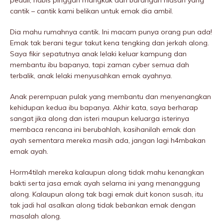
peduli, habis pinggan mangkuk dan barangan hiasan yang
cantik – cantik kami belikan untuk emak dia ambil.
Dia mahu rumahnya cantik. Ini macam punya orang pun ada!
Emak tak berani tegur takut kena tengking dan jerkah along.
Saya fikir sepatutnya anak lelaki keluar kampung dan
membantu ibu bapanya, tapi zaman cyber semua dah
terbalik, anak lelaki menyusahkan emak ayahnya.
Anak perempuan pulak yang membantu dan menyenangkan
kehidupan kedua ibu bapanya. Akhir kata, saya berharap
sangat jika along dan isteri maupun keluarga isterinya
membaca rencana ini berubahlah, kasihanilah emak dan
ayah sementara mereka masih ada, jangan lagi h4mbakan
emak ayah.
Horm4tilah mereka kalaupun along tidak mahu kenangkan
bakti serta jasa emak ayah selama ini yang menanggung
along. Kalaupun along tak bagi emak duit konon susah, itu
tak jadi hal asalkan along tidak bebankan emak dengan
masalah along.