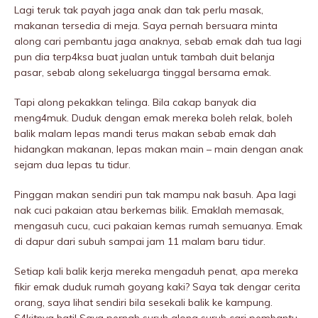
Lagi teruk tak payah jaga anak dan tak perlu masak,
makanan tersedia di meja. Saya pernah bersuara minta
along cari pembantu jaga anaknya, sebab emak dah tua lagi
pun dia terp4ksa buat jualan untuk tambah duit belanja
pasar, sebab along sekeluarga tinggal bersama emak.
Tapi along pekakkan telinga. Bila cakap banyak dia
meng4muk. Duduk dengan emak mereka boleh relak, boleh
balik malam lepas mandi terus makan sebab emak dah
hidangkan makanan, lepas makan main – main dengan anak
sejam dua lepas tu tidur.
Pinggan makan sendiri pun tak mampu nak basuh. Apa lagi
nak cuci pakaian atau berkemas bilik. Emaklah memasak,
mengasuh cucu, cuci pakaian kemas rumah semuanya. Emak
di dapur dari subuh sampai jam 11 malam baru tidur.
Setiap kali balik kerja mereka mengaduh penat, apa mereka
fikir emak duduk rumah goyang kaki? Saya tak dengar cerita
orang, saya lihat sendiri bila sesekali balik ke kampung.