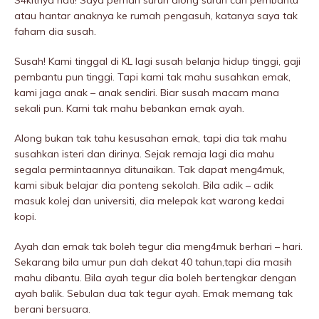
S4kitnya hati! Saya pernah suruh along suruh cari pembantu
atau hantar anaknya ke rumah pengasuh, katanya saya tak
faham dia susah.
Susah! Kami tinggal di KL lagi susah belanja hidup tinggi, gaji
pembantu pun tinggi. Tapi kami tak mahu susahkan emak,
kami jaga anak – anak sendiri. Biar susah macam mana
sekali pun. Kami tak mahu bebankan emak ayah.
Along bukan tak tahu kesusahan emak, tapi dia tak mahu
susahkan isteri dan dirinya. Sejak remaja lagi dia mahu
segala permintaannya ditunaikan. Tak dapat meng4muk,
kami sibuk belajar dia ponteng sekolah. Bila adik – adik
masuk kolej dan universiti, dia melepak kat warong kedai
kopi.
Ayah dan emak tak boleh tegur dia meng4muk berhari – hari.
Sekarang bila umur pun dah dekat 40 tahun,tapi dia masih
mahu dibantu. Bila ayah tegur dia boleh bertengkar dengan
ayah balik. Sebulan dua tak tegur ayah. Emak memang tak
berani bersuara.