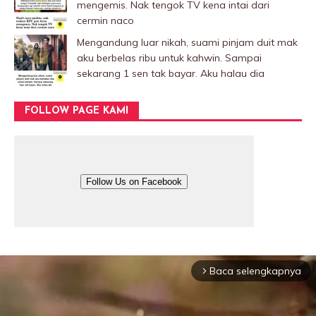
mengemis. Nak tengok TV kena intai dari
cermin naco
Mengandung luar nikah, suami pinjam duit mak
aku berbelas ribu untuk kahwin. Sampai
sekarang 1 sen tak bayar. Aku halau dia
FOLLOW PAGE KAMI
Follow Us on Facebook
Baca selengkapnya
arrow_forward_ios