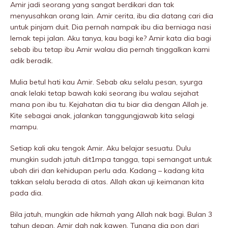
Amir jadi seorang yang sangat berdikari dan tak
menyusahkan orang lain. Amir cerita, ibu dia datang cari dia
untuk pinjam duit. Dia pernah nampak ibu dia berniaga nasi
lemak tepi jalan. Aku tanya, kau bagi ke? Amir kata dia bagi
sebab ibu tetap ibu Amir walau dia pernah tinggalkan kami
adik beradik.
Mulia betul hati kau Amir. Sebab aku selalu pesan, syurga
anak lelaki tetap bawah kaki seorang ibu walau sejahat
mana pon ibu tu. Kejahatan dia tu biar dia dengan Allah je.
Kite sebagai anak, jalankan tanggungjawab kita selagi
mampu.
Setiap kali aku tengok Amir. Aku belajar sesuatu. Dulu
mungkin sudah jatuh dit1mpa tangga, tapi semangat untuk
ubah diri dan kehidupan perlu ada. Kadang – kadang kita
takkan selalu berada di atas. Allah akan uji keimanan kita
pada dia.
Bila jatuh, mungkin ade hikmah yang Allah nak bagi. Bulan 3
tahun depan, Amir dah nak kawen. Tunang dia pon dari