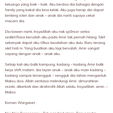
keluarga yang baik – baik. Aku berdoa dia bahagia dengan
family yang bakal dia bina kelak. Aku juga harap dia dapat
bimbing isteri dan anak – anak dia nanti supaya cekal
macam dia.
Dia kawen nanti, InsyaAllah aku nak sp0nsor serba
sedikit.Rasa bersalah aku pada Amir tak pernah hilang. Sikit
sebanyak dapat aku t3bus kesalahan aku dulu. Baru tenang
sikit hati ni. Yang buatkan aku lagi bersalah, Amir sangat
sayang dengan anak – anak aku.
Setiap kali aku balik kampung, kadang – kadang Amir balik
kerja shift malam, dia layan anak – anak aku main kadang –
kadang sampai tersengguk – sengguk dia tahan mengantuk.
Maksu doa, Allah sentiasa meIindungi Amir, dimurahkan
rezeki, diberkati dan dirahm4ti Allah selalu. InsyaAllah, amin. –
Maksu
Komen Warganet :