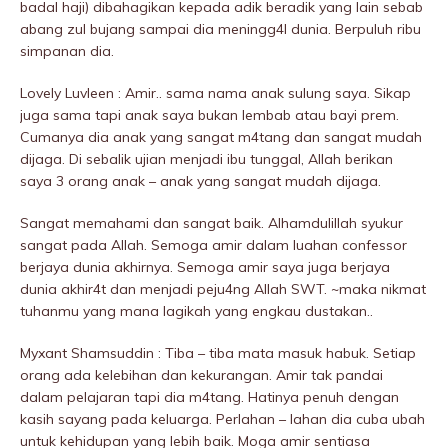
badal haji) dibahagikan kepada adik beradik yang lain sebab
abang zul bujang sampai dia meningg4I dunia. Berpuluh ribu
simpanan dia.
Lovely Luvleen : Amir.. sama nama anak sulung saya. Sikap
juga sama tapi anak saya bukan lembab atau bayi prem.
Cumanya dia anak yang sangat m4tang dan sangat mudah
dijaga. Di sebalik ujian menjadi ibu tunggal, Allah berikan
saya 3 orang anak – anak yang sangat mudah dijaga.
Sangat memahami dan sangat baik. Alhamdulillah syukur
sangat pada Allah. Semoga amir dalam luahan confessor
berjaya dunia akhirnya. Semoga amir saya juga berjaya
dunia akhir4t dan menjadi peju4ng Allah SWT. ~maka nikmat
tuhanmu yang mana lagikah yang engkau dustakan..
Myxant Shamsuddin : Tiba – tiba mata masuk habuk. Setiap
orang ada kelebihan dan kekurangan. Amir tak pandai
dalam pelajaran tapi dia m4tang. Hatinya penuh dengan
kasih sayang pada keluarga. Perlahan – lahan dia cuba ubah
untuk kehidupan yang lebih baik. Moga amir sentiasa