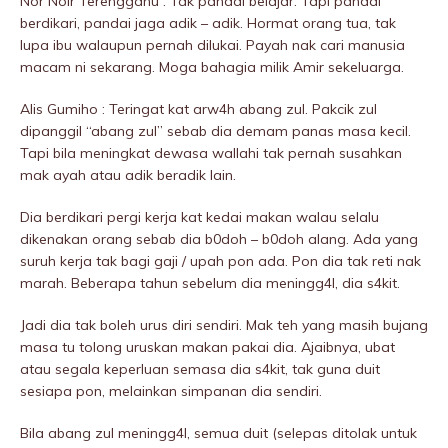
Nor Noir Terengganu : Tak pandai belajar. Tapi pandai
berdikari, pandai jaga adik – adik. Hormat orang tua, tak
lupa ibu walaupun pernah diIukai. Payah nak cari manusia
macam ni sekarang. Moga bahagia milik Amir sekeluarga.
Alis Gumiho : Teringat kat arw4h abang zul. Pakcik zul
dipanggil “abang zul” sebab dia demam panas masa kecil.
Tapi bila meningkat dewasa wallahi tak pernah susahkan
mak ayah atau adik beradik lain.
Dia berdikari pergi kerja kat kedai makan walau selalu
dikenakan orang sebab dia b0doh – b0doh alang. Ada yang
suruh kerja tak bagi gaji / upah pon ada. Pon dia tak reti nak
marah. Beberapa tahun sebelum dia meningg4I, dia s4kit.
Jadi dia tak boleh urus diri sendiri. Mak teh yang masih bujang
masa tu tolong uruskan makan pakai dia. Ajaibnya, ubat
atau segala keperluan semasa dia s4kit, tak guna duit
sesiapa pon, melainkan simpanan dia sendiri.
Bila abang zul meningg4I, semua duit (selepas ditolak untuk