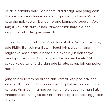
Belanja sekolah adik – adik semua dia bagi. Apa yang adik
dia nak, dia cuba tunaikan walau gaji dia tak besar. Amir
kata dia nak kawen. Dengan orang kampung sebeIah. Aku
tanya, kau ade duit ke nak kahwin? Amir kata dia ade
simpanan sikit dengan awek dia.
Tiba – tiba dia tunjuk buku ASB dia kat aku. Aku tengok baki,
ade RM9k. Banyaknya! Betul – betul ik4t perut ni. Yang
bagusnya Amir, semua benda dia akan rujuk dan tanya
pendapat aku dulu. Contoh, perlu ke dia beli kereta? Aku
cakap kalau tunang dia dah ade kereta, cukup lah dia pakai
motor.
Jangan nak ikut trend orang ade kereta, kita pon nak ade
kereta. Ukur baju di badan sendiri. Lagi beberapa bulan nak
kahwin, Amir dah mampu beli rumah walaupun rumah flat.
Alhamdulillah. Mungkin ade hikmah kenapa ibu dia tinggalkan
dia dulu.