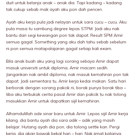
duit untuk belanja anak – anak dia. Tapi kadang – kadang
tak cukup sebab mak ayah aku pon dah pencen.
Ayah aku kerja pula jadi nelayan untuk sara cucu – cucu. Aku
pula masa tu sambung degree lepas STPM. Jadi aku nak
bantu dari segi kewangan pon tak dapat. Result SPM Amir
semua gagal. Something yang aku dah tahu sebab sebelum
ni pon semua matapalajaran gagal setiap kali exam.
Bila anak buah aku yang lagi sorang sebaya Amir dapat
masuk universiti untuk diploma, Amir macam sedih.
Jangankan nak ambil diploma, nak masuk kemahiran pon tak
dapat. Jadi sementara tu, Amir kerja kedai makan. Satu hari
berborak dengan sorang pakcik ni, borak punya borak tiba –
tiba aku terbukak cerita pasal Amir dan pakcik tu nak tolong
masukkan Amir untuk dapatkan sijil kemahiran.
Alhamdulillah ade sinar baru untuk Amir. Lepas sijil Amir kerja
kilang. dia bantu ayah dia sara adik – adik yang masih
belajar. Hutang ayah dia pon, dia tolong settle kan. Pergi
kerja, dia akan bawak bekal hari – hari. Nak jimat katanya.