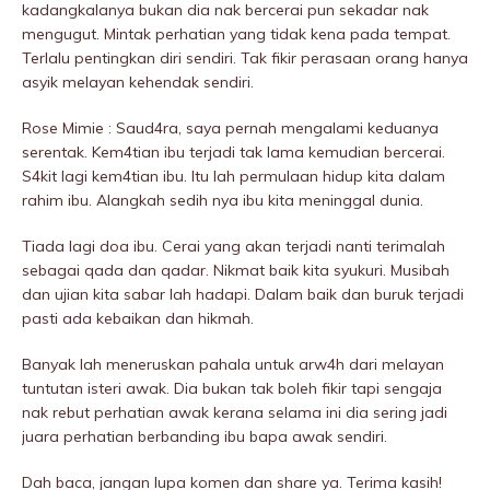
kadangkalanya bukan dia nak bercerai pun sekadar nak
mengugut. Mintak perhatian yang tidak kena pada tempat.
Terlalu pentingkan diri sendiri. Tak fikir perasaan orang hanya
asyik melayan kehendak sendiri.
Rose Mimie : Saud4ra, saya pernah mengaIami keduanya
serentak. Kem4tian ibu terjadi tak lama kemudian bercerai.
S4kit lagi kem4tian ibu. Itu lah permulaan hidup kita dalam
rahim ibu. Alangkah sedih nya ibu kita meninggaI dunia.
Tiada lagi doa ibu. Cerai yang akan terjadi nanti terimalah
sebagai qada dan qadar. Nikmat baik kita syukuri. Musibah
dan ujian kita sabar lah hadapi. Dalam baik dan buruk terjadi
pasti ada kebaikan dan hikmah.
Banyak lah meneruskan pahala untuk arw4h dari melayan
tuntutan isteri awak. Dia bukan tak boleh fikir tapi sengaja
nak rebut perhatian awak kerana selama ini dia sering jadi
juara perhatian berbanding ibu bapa awak sendiri.
Dah baca, jangan lupa komen dan share ya. Terima kasih!