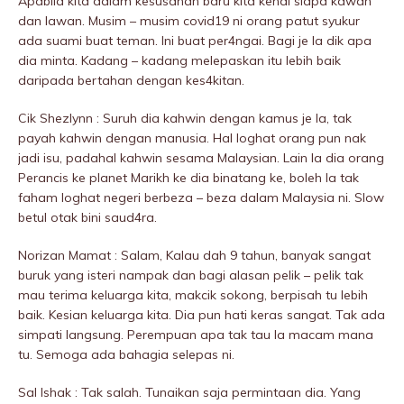
Apabila kita dalam kesusahan baru kita kenal siapa kawan
dan Iawan. Musim – musim covid19 ni orang patut syukur
ada suami buat teman. Ini buat per4ngai. Bagi je la dik apa
dia minta. Kadang – kadang melepaskan itu lebih baik
daripada bertahan dengan kes4kitan.
Cik Shezlynn : Suruh dia kahwin dengan kamus je la, tak
payah kahwin dengan manusia. Hal loghat orang pun nak
jadi isu, padahal kahwin sesama Malaysian. Lain la dia orang
Perancis ke planet Marikh ke dia binatang ke, boleh la tak
faham loghat negeri berbeza – beza dalam Malaysia ni. Slow
betul otak bini saud4ra.
Norizan Mamat : Salam, Kalau dah 9 tahun, banyak sangat
buruk yang isteri nampak dan bagi alasan pelik – pelik tak
mau terima keluarga kita, makcik sokong, berpisah tu lebih
baik. Kesian keluarga kita. Dia pun hati keras sangat. Tak ada
simpati langsung. Perempuan apa tak tau la macam mana
tu. Semoga ada bahagia selepas ni.
Sal Ishak : Tak salah. Tunaikan saja permintaan dia. Yang