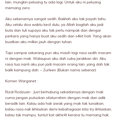
lain, mungkin peluang tu ada lagi. Untuk aku ni peluang
memang zero.
Aku sebenarnya sangat sedih. Baiklah aku tak payah tahu.
Aku selalu doa waktu kecil dulu, ya Allah bagiIah aku jadi
buta dan tuli supaya aku tak perlu nampak dan dengar
perkara yang hanya buat aku sedih dan s4kit hati. Yang akan
buatkan aku m4kin jauh dengan tuhan.
Tapi sampai sekarang pun aku masih lagi rasa sedih macam
ni dengan mak. Walaupun aku dah cuba jarakkan diri. Aku
rasa tua nanti aku pun jadi macam orang lain, yang dah tak
balik kampung dah. – Zurleen (Bukan nama sebenar)
Komen Warganet :
Rizal Rodzuan : Just berhubung sekadarnya dengan mak
cuma jangan putuskan silaturrahim dengan mak dan adik
beradik lain. Kalau ada hak awak yang mak tak tunaikan,
kalau rasa nak ikhlaskan demi kebahagiaan kita try ikhlaskan,
kalau tak mampu, tuntut kat akhir4t kerana tu memang hak