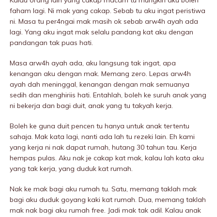
Kalau orang lain yang cakap macam tu mungkin aku boleh
faham lagi. Ni mak yang cakap. Sebab tu aku ingat peristiwa
ni. Masa tu per4ngai mak masih ok sebab arw4h ayah ada
lagi. Yang aku ingat mak selalu pandang kat aku dengan
pandangan tak puas hati.
Masa arw4h ayah ada, aku langsung tak ingat, apa
kenangan aku dengan mak. Memang zero. Lepas arw4h
ayah dah meninggaI, kenangan dengan mak semuanya
sedih dan menghiriis hati. Entahlah, boleh ke suruh anak yang
ni bekerja dan bagi duit, anak yang tu takyah kerja.
Boleh ke guna duit pencen tu hanya untuk anak tertentu
sahaja. Mak kata lagi, nanti ada lah tu rezeki lain. Eh kami
yang kerja ni nak dapat rumah, hutang 30 tahun tau. Kerja
hempas pulas. Aku nak je cakap kat mak, kalau lah kata aku
yang tak kerja, yang duduk kat rumah.
Nak ke mak bagi aku rumah tu. Satu, memang taklah mak
bagi aku duduk goyang kaki kat rumah. Dua, memang taklah
mak nak bagi aku rumah free. Jadi mak tak adil. Kalau anak