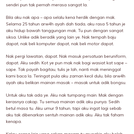
sendiri pun tak pernah merasa sangat la.
Bila aku nak apa – apa selalu kena herdik dengan mak.
Selama 25 tahun arw4h ayah dah tiada, aku rasa 5 tahun je
aku hidup bawah tanggungan mak. Tu pun dengan sangat
siksa. Unlike adik beradik yang lain ye. Nak tempah baju
dapat, nak beli komputer dapat, nak beli motor dapat.
Nak pergi lawatan, dapat. Nak masuk persatuan beruniform,
dapat. Aku sedih. Kot ye pun mak nak bagi wasiat kat sape –
sape. Tak payah bagitau, tulis je lah, nanti mak meninggaI
kami baca la. Teringat pula aku zaman kecil dulu, bila arw4h
ayah aku belikan mainan masak – masak untuk adik bongsu.
Untuk aku tak ada ye. Aku nak tumpang main. Mak dengan
kerasnya cakap. Tu semua mainan adik aku punya. Sedih
betul masa tu. Aku umur 9 tahun, tapi aku ingat lagi sebab
aku tak dibenarkan sentuh mainan adik aku. Aku tak faham
kenapa.