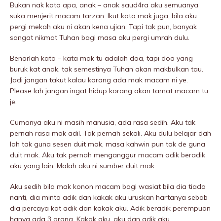
Bukan nak kata apa, anak – anak saud4ra aku semuanya
suka menjerit macam tarzan. Ikut kata mak juga, bila aku
pergi mekah aku ni akan kena ujian. Tapi tak pun, banyak
sangat nikmat Tuhan bagi masa aku pergi umrah dulu.
Benarlah kata – kata mak tu adalah doa, tapi doa yang
buruk kat anak, tak semestinya Tuhan akan makbulkan tau.
Jadi jangan takut kalau korang ada mak macam ni ye.
Please lah jangan ingat hidup korang akan tamat macam tu
je.
Cumanya aku ni masih manusia, ada rasa sedih. Aku tak
pernah rasa mak adil. Tak pernah sekali. Aku dulu belajar dah
lah tak guna sesen duit mak, masa kahwin pun tak de guna
duit mak. Aku tak pernah menganggur macam adik beradik
aku yang lain. Malah aku ni sumber duit mak.
Aku sedih bila mak konon macam bagi wasiat bila dia tiada
nanti, dia minta adik dan kakak aku uruskan hartanya sebab
dia percaya kat adik dan kakak aku. Adik beradik perempuan
hanya ada 3 orang. Kakak aku, aku dan adik aku.