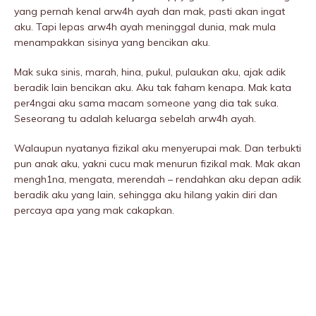
yang pernah kenal arw4h ayah dan mak, pasti akan ingat
aku. Tapi lepas arw4h ayah meninggaI dunia, mak mula
menampakkan sisinya yang bencikan aku.
Mak suka sinis, marah, hina, pukuI, pulaukan aku, ajak adik
beradik lain bencikan aku. Aku tak faham kenapa. Mak kata
per4ngai aku sama macam someone yang dia tak suka.
Seseorang tu adalah keluarga sebeIah arw4h ayah.
Walaupun nyatanya fizikaI aku menyerupai mak. Dan terbukti
pun anak aku, yakni cucu mak menurun fizikaI mak. Mak akan
mengh1na, mengata, merendah – rendahkan aku depan adik
beradik aku yang lain, sehingga aku hilang yakin diri dan
percaya apa yang mak cakapkan.