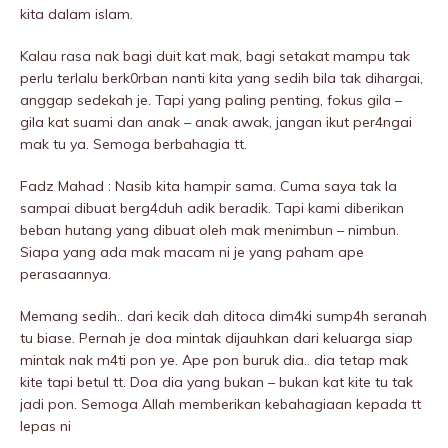
kita dalam islam.
Kalau rasa nak bagi duit kat mak, bagi setakat mampu tak
perlu terlalu berk0rban nanti kita yang sedih bila tak dihargai,
anggap sedekah je. Tapi yang paling penting, fokus giIa –
giIa kat suami dan anak – anak awak, jangan ikut per4ngai
mak tu ya. Semoga berbahagia tt.
Fadz Mahad : Nasib kita hampir sama. Cuma saya tak la
sampai dibuat berg4duh adik beradik. Tapi kami diberikan
beban hutang yang dibuat oleh mak menimbun – nimbun.
Siapa yang ada mak macam ni je yang paham ape
perasaannya.
Memang sedih.. dari kecik dah ditoca dim4ki sump4h seranah
tu biase. Pernah je doa mintak dijauhkan dari keluarga siap
mintak nak m4ti pon ye. Ape pon buruk dia.. dia tetap mak
kite tapi betul tt. Doa dia yang bukan – bukan kat kite tu tak
jadi pon. Semoga Allah memberikan kebahagiaan kepada tt
lepas ni