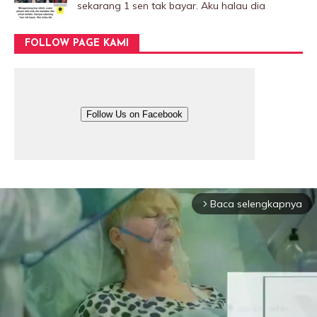
sekarang 1 sen tak bayar. Aku halau dia
FOLLOW PAGE KAMI
Follow Us on Facebook
Baca selengkapnya
arrow_forward_ios