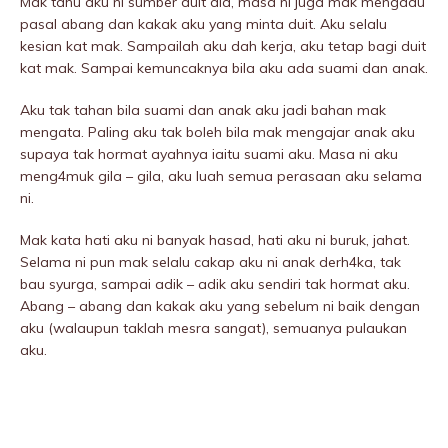
Mak tahu aku ni sumber duit dia, masa ni juga mak mengadu
pasal abang dan kakak aku yang minta duit. Aku selalu
kesian kat mak. Sampailah aku dah kerja, aku tetap bagi duit
kat mak. Sampai kemuncaknya bila aku ada suami dan anak.
Aku tak tahan bila suami dan anak aku jadi bahan mak
mengata. Paling aku tak boleh bila mak mengajar anak aku
supaya tak hormat ayahnya iaitu suami aku. Masa ni aku
meng4muk giIa – giIa, aku luah semua perasaan aku selama
ni.
Mak kata hati aku ni banyak hasad, hati aku ni buruk, jahat.
Selama ni pun mak selalu cakap aku ni anak derh4ka, tak
bau syurga, sampai adik – adik aku sendiri tak hormat aku.
Abang – abang dan kakak aku yang sebelum ni baik dengan
aku (walaupun taklah mesra sangat), semuanya pulaukan
aku.