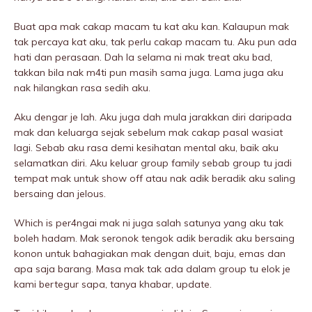
Buat apa mak cakap macam tu kat aku kan. Kalaupun mak
tak percaya kat aku, tak perlu cakap macam tu. Aku pun ada
hati dan perasaan. Dah la selama ni mak treat aku bad,
takkan bila nak m4ti pun masih sama juga. Lama juga aku
nak hilangkan rasa sedih aku.
Aku dengar je lah. Aku juga dah mula jarakkan diri daripada
mak dan keluarga sejak sebelum mak cakap pasal wasiat
lagi. Sebab aku rasa demi kesihatan mentaI aku, baik aku
selamatkan diri. Aku keluar group family sebab group tu jadi
tempat mak untuk show off atau nak adik beradik aku saling
bersaing dan jelous.
Which is per4ngai mak ni juga salah satunya yang aku tak
boleh hadam. Mak seronok tengok adik beradik aku bersaing
konon untuk bahagiakan mak dengan duit, baju, emas dan
apa saja barang. Masa mak tak ada dalam group tu elok je
kami bertegur sapa, tanya khabar, update.