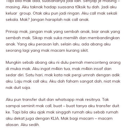
Tapi bila mak ada, suasananya jadi lain. Senyap je masing –
masing. Aku taknak hadap suasana t0ksik tu dah. Jadi aku
keluar group. Otak aku pun jadi ringan. Aku call mak sekali
sekala. Mak? Jangan haraplah nak call anak.
Prinsip mak, jangan mak yang sembah anak, biar anak yang
sembah mak. Sikap mak suka memilih dan membandingkan
anak. Yang aku perasan lah, selain aku, ada abang aku
seorang lagi yang mak macam kurang sikit.
Mungkin sebab abang aku ni dulu pernah menconteng arang
di muka mak. Aku ingat m4kin tua, mak m4kin insaf dan
sedar diri. Satu hari, mak kata nak pergi umrah dengan adik
aku. Laju mak call aku. Aku dah faham sangat dah, niat mak
nak duit saja.
Aku pun transfer duit dan whatsapp mak resitnya. Tak
sampai seminit mak call, buat – buat tanya aku transfer duit
ke. Tapi bila aku ajak mak singgah rumah aku sebab rumah
aku dekat juga dengan KLIA. Mak bagi macam – macam
alasan. Aku sedih.