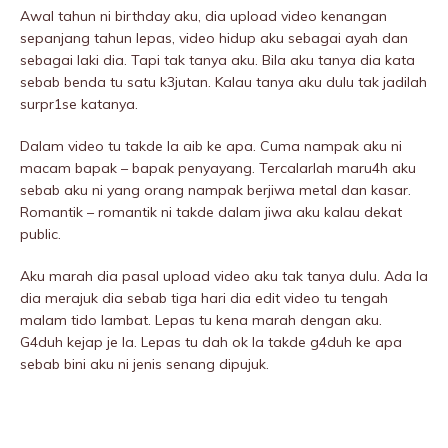
Awal tahun ni birthday aku, dia upload video kenangan
sepanjang tahun lepas, video hidup aku sebagai ayah dan
sebagai laki dia. Tapi tak tanya aku. Bila aku tanya dia kata
sebab benda tu satu k3jutan. Kalau tanya aku dulu tak jadilah
surpr1se katanya.
Dalam video tu takde la aib ke apa. Cuma nampak aku ni
macam bapak – bapak penyayang. Tercalarlah maru4h aku
sebab aku ni yang orang nampak berjiwa metal dan kasar.
Romantik – romantik ni takde dalam jiwa aku kalau dekat
public.
Aku marah dia pasal upload video aku tak tanya dulu. Ada la
dia merajuk dia sebab tiga hari dia edit video tu tengah
malam tido lambat. Lepas tu kena marah dengan aku.
G4duh kejap je la. Lepas tu dah ok la takde g4duh ke apa
sebab bini aku ni jenis senang dipujuk.