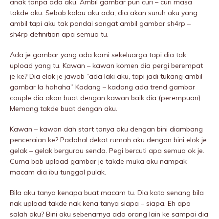
anak tanpa ada aku. Ambil gambar pun curi – curi masa
takde aku. Sebab kalau aku ada, dia akan suruh aku yang
ambil tapi aku tak pandai sangat ambil gambar sh4rp –
sh4rp definition apa semua tu.
Ada je gambar yang ada kami sekeluarga tapi dia tak
upload yang tu. Kawan – kawan komen dia pergi berempat
je ke? Dia elok je jawab “ada laki aku, tapi jadi tukang ambil
gambar la hahaha” Kadang – kadang ada trend gambar
couple dia akan buat dengan kawan baik dia (perempuan).
Memang takde buat dengan aku.
Kawan – kawan dah start tanya aku dengan bini diambang
penceraian ke? Padahal dekat rumah aku dengan bini elok je
gelak – gelak bergurau senda. Pegi bercuti apa semua ok je.
Cuma bab upload gambar je takde muka aku nampak
macam dia ibu tunggal pulak.
Bila aku tanya kenapa buat macam tu. Dia kata senang bila
nak upload takde nak kena tanya siapa – siapa. Eh apa
salah aku? Bini aku sebenarnya ada orang lain ke sampai dia