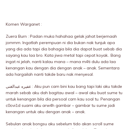
Komen Warganet :
Zuera Burn : Padan muka hahahaa gelak jahat berjemaah
jommm. Ingatlah perempuan ni dia bukan nak tunjuk apa
yang dia ada tapi dia bahagia bila dia dapat buat sebab dia
sayang kau laa bro. Kata jiwa metal tapi cepat koyak.. Bang
ingat ni jelah, nanti kalau mana – mana m4ti dulu ada laa
kenangan kau dengan dia dengan anak – anak. Sementara
ada hargailah nanti takde baru nak menyesal.
عفيره عبدالغنى : Aku pun cam bini kau bang tapi laki aku takde
marah sebab aku dah bagitau awal – awal aku buat sume tu
untuk kenangan bila dia persoal cam kau soal tu. Penangan
c0ovi1d suami aku arw4h gambar – gambar tu sume jadi
kenangan untuk aku dengan anak – anak.
Sebulan anak bongsu aku sebelum tido akan scroll sume