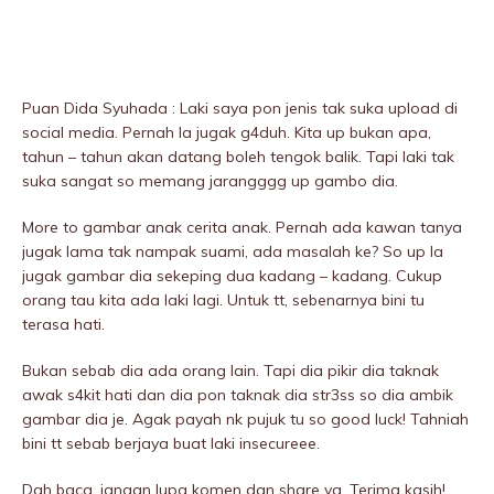
Puan Dida Syuhada : Laki saya pon jenis tak suka upload di
social media. Pernah la jugak g4duh. Kita up bukan apa,
tahun – tahun akan datang boleh tengok balik. Tapi laki tak
suka sangat so memang jarangggg up gambo dia.
More to gambar anak cerita anak. Pernah ada kawan tanya
jugak lama tak nampak suami, ada masalah ke? So up la
jugak gambar dia sekeping dua kadang – kadang. Cukup
orang tau kita ada laki lagi. Untuk tt, sebenarnya bini tu
terasa hati.
Bukan sebab dia ada orang lain. Tapi dia pikir dia taknak
awak s4kit hati dan dia pon taknak dia str3ss so dia ambik
gambar dia je. Agak payah nk pujuk tu so good luck! Tahniah
bini tt sebab berjaya buat laki insecureee.
Dah baca, jangan lupa komen dan share ya. Terima kasih!