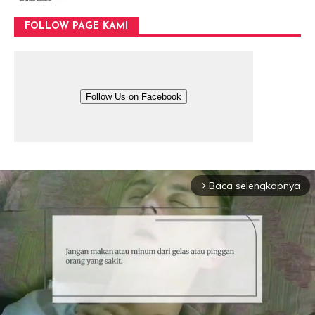
FOLLOW PAGE KAMI
Follow Us on Facebook
Baca selengkapnya
arrow_forward_ios