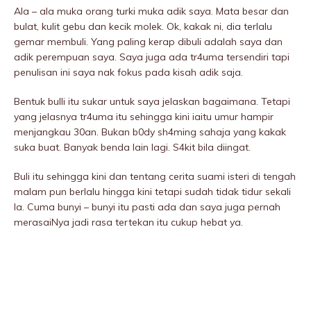
Ala – ala muka orang turki muka adik saya. Mata besar dan
bulat, kulit gebu dan kecik molek. Ok, kakak ni, dia terlalu
gemar membuIi. Yang paling kerap dibuIi adalah saya dan
adik perempuan saya. Saya juga ada tr4uma tersendiri tapi
penulisan ini saya nak fokus pada kisah adik saja.
Bentuk buIli itu sukar untuk saya jelaskan bagaimana. Tetapi
yang jelasnya tr4uma itu sehingga kini iaitu umur hampir
menjangkau 30an. Bukan b0dy sh4ming sahaja yang kakak
suka buat. Banyak benda lain lagi. S4kit bila diingat.
BuIi itu sehingga kini dan tentang cerita suami isteri di tengah
malam pun berlalu hingga kini tetapi sudah tidak tidur sekali
la. Cuma bunyi – bunyi itu pasti ada dan saya juga pernah
merasaiNya jadi rasa tertekan itu cukup hebat ya.