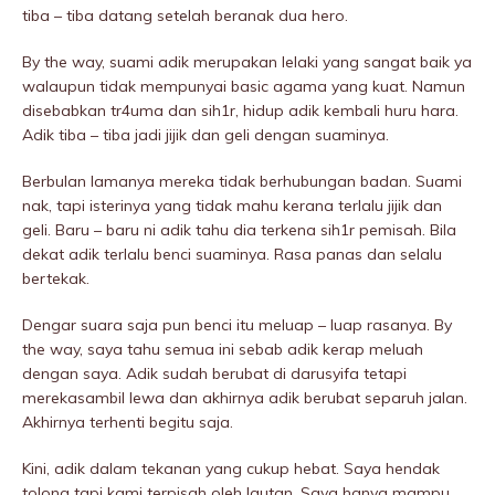
tiba – tiba datang setelah beranak dua hero.
By the way, suami adik merupakan lelaki yang sangat baik ya
walaupun tidak mempunyai basic agama yang kuat. Namun
disebabkan tr4uma dan sih1r, hidup adik kembali huru hara.
Adik tiba – tiba jadi jijik dan geli dengan suaminya.
Berbulan lamanya mereka tidak berhubungan badan. Suami
nak, tapi isterinya yang tidak mahu kerana terlalu jijik dan
geli. Baru – baru ni adik tahu dia terkena sih1r pemisah. Bila
dekat adik terlalu benci suaminya. Rasa panas dan selalu
bertekak.
Dengar suara saja pun benci itu meluap – luap rasanya. By
the way, saya tahu semua ini sebab adik kerap meluah
dengan saya. Adik sudah berubat di darusyifa tetapi
merekasambil lewa dan akhirnya adik berubat separuh jalan.
Akhirnya terhenti begitu saja.
Kini, adik dalam tekanan yang cukup hebat. Saya hendak
tolong tapi kami terpisah oleh lautan. Saya hanya mampu