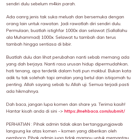
sendiri dulu sebelum m4kin parah.
Ada oanrg jenis tak suka meluah dan bersemuka dengan
orang lain untuk rawatan. Jadi rawatlah diri sendiri dulu.
Permulaan, buatlah istighfar 1000x dan selawat (Sallallahu
ala Muhammad) 1000x. Selawat tu tambah dan terus
tambah hingga sentiasa di bibir.
Buatlah dulu dan lihat perubahan nanti sebab memang ada
yang dah berjaya. Nanti rasa urusan hidup dipermudahkan,
hati tenang, apa terdetik dalam hati pun makbul. Bukan kata
adik tu tak solehah tapi amalan yang betul dan istiqomah tu
penting. Allah sayang sebab tu Allah uji. Semua terjadi pasti
ada hikmahnya.
Dah baca, jangan lupa komen dan share ya. Terima kasih!
Hantar kisah anda di sini ->
https://mehbaca.com/submit/
PERHATIAN : Pihak admin tidak akan bertanggungjawab
langsung ke atas komen – komen yang diberikan oleh
pembaca. Pihak admin juga tidak mampu untuk memantau