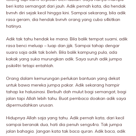
beri kata semangat dari jauh. Adik pernah kata, dia hendak
bvnvh diri sejak kecil hingga kini. Sampai sekarang, bila adik
rasa geram, dia hendak bvnvh orang yang cuba s4kitkan
hatinya.
Adik tak tahu hendak ke mana. Bila balik tempat suami, adik
rasa benci meluap – luap dan jijik. Sampai tahap dengar
suara saja adik tak boleh. Bila balik kampung pula, ada
kakak yang suka murungkan adik. Saya suruh adik jumpa
psiki4tri tetapi entahlah.
Orang dalam kemurungan perIukan bantuan yang dekat
untuk bawa mereka jumpa pakar. Adik sekarang hampir
tahap ke halusinasi. Berbuih dah mulut bagi semangat, bagi
jalan tapi Allah lebih tahu. Buat pembaca doakan adik saya
dipermudahkan urusan.
Hidupnya Allah saja yang tahu. Adik pernah kata, dari kecil
sampai beranak dua, hati dia penuh sengs4ra. Tak jumpa
jalan bahagia. Jangan kata tak baca quran. Adik baca, adik