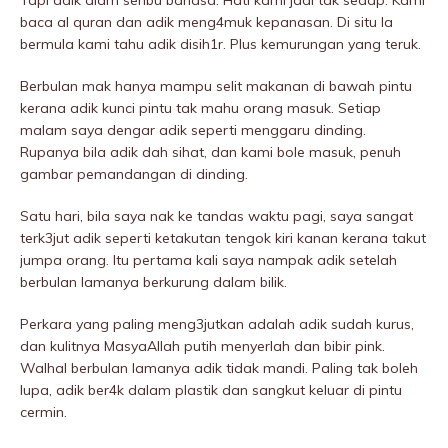
Tapi adik diam seribu bahasa. Hati kami jadi tak sedap. Kami
baca al quran dan adik meng4muk kepanasan. Di situ la
bermula kami tahu adik disih1r. Plus kemurungan yang teruk.
Berbulan mak hanya mampu selit makanan di bawah pintu
kerana adik kunci pintu tak mahu orang masuk. Setiap
malam saya dengar adik seperti menggaru dinding.
Rupanya bila adik dah sihat, dan kami bole masuk, penuh
gambar pemandangan di dinding.
Satu hari, bila saya nak ke tandas waktu pagi, saya sangat
terk3jut adik seperti ketakutan tengok kiri kanan kerana takut
jumpa orang. Itu pertama kali saya nampak adik setelah
berbulan lamanya berkurung dalam bilik.
Perkara yang paling meng3jutkan adalah adik sudah kurus,
dan kulitnya MasyaAllah putih menyerlah dan bibir pink.
Walhal berbulan lamanya adik tidak mandi. Paling tak boleh
lupa, adik ber4k dalam plastik dan sangkut keluar di pintu
cermin.