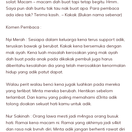
solat. Macam – macam dah buat tapi tetap begitu. Hmm..
Saya pun dah buntu tak tau nak buat apa. Para pembaca
ada idea tak? Terima kasih.. – Kakak (Bukan nama sebenar)
Komen Pembaca :
Nyi Merah : Sesiapa dalam keluarga kena terus support adik,
teruskan bawak gi berubat. Kakak kena bersemuka dengan
mak ayah. Kena luah masalah kerosakan yang mak ayah
dah buat pada anak pada dikakak pembuIi juga harus
diberitahu kesalahan dia yang telah merosakkan kenormalan
hidup yang adik patut dapat.
Walau perit walau benci kena jugak luahkan pada mereka
yang terlibat. Minta mereka berubah. Hentikan sebelom
terlambat. Dan kamu yang paling memahami d3rita adik
tolong doakan sekuat hati kamu untuk adik.
Nur Sakinah : Orang lawa mesti jadi m4ngsa orang busuk
hati. Ramai kena macam ni. Ramai yang akhirnya jadi s4kit
dan rasa nak bvnvh diri, Minta adik jangan berhenti rawat diri