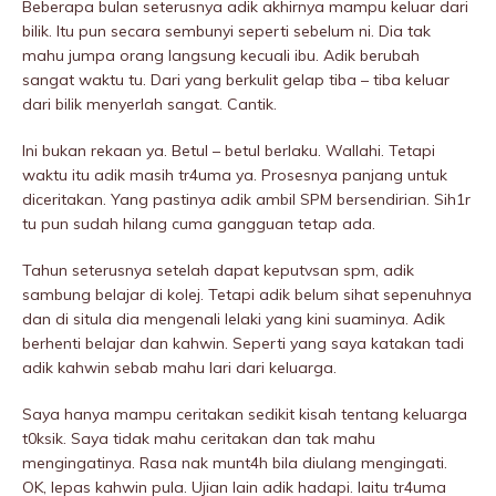
Beberapa bulan seterusnya adik akhirnya mampu keluar dari
bilik. Itu pun secara sembunyi seperti sebelum ni. Dia tak
mahu jumpa orang langsung kecuali ibu. Adik berubah
sangat waktu tu. Dari yang berkulit gelap tiba – tiba keluar
dari bilik menyerlah sangat. Cantik.
Ini bukan rekaan ya. Betul – betul berlaku. Wallahi. Tetapi
waktu itu adik masih tr4uma ya. Prosesnya panjang untuk
diceritakan. Yang pastinya adik ambil SPM bersendirian. Sih1r
tu pun sudah hilang cuma gangguan tetap ada.
Tahun seterusnya setelah dapat keputvsan spm, adik
sambung belajar di kolej. Tetapi adik belum sihat sepenuhnya
dan di situla dia mengenali lelaki yang kini suaminya. Adik
berhenti belajar dan kahwin. Seperti yang saya katakan tadi
adik kahwin sebab mahu lari dari keluarga.
Saya hanya mampu ceritakan sedikit kisah tentang keluarga
t0ksik. Saya tidak mahu ceritakan dan tak mahu
mengingatinya. Rasa nak munt4h bila diulang mengingati.
OK, lepas kahwin pula. Ujian lain adik hadapi. Iaitu tr4uma