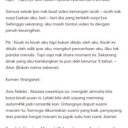
Semua sebab Ipin nak buat video kenangan acah – acah nak
surpr1sekan aku, last – last dia yang terlebih surpr1se.
Sehingga sekarang, aku masih tonton video tu dengan
penuh kesengihan.
P/s : Kisah ini kisah aku tapi bukan ditulis oleh aku. Kisah ini
ditulis oleh adik ipar aku, mengikut penceritaan aku. Aku tak
pandai menulis. Tapi saja nak share moment ini. Sekarang
anak yang aku kandungkan tu pun dah berumur 5 tahun. –
Atun (Bukan nama sebenar)
Komen Warganet :
Anis Nabila : Alaaaa sweetnya sis. mengalir airmata kita
baca kisah puan ni. Lelaki bila dah sayang memang
autom4tik jadi romantik kan. Untungnya dapat suami
macam tu. Semoga dikurniakan suami yang baik, penyayang,
dan pandai hargai macam tu jugak satu hari nanti. Aamiin