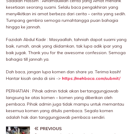
Saadiah Hassim : Alhamdulillah cerita yang Amat menarik
kesetiaan seorang suami. Selalu baca pengakhiran yang
meny4kitkan ini amat berbeza dari cerita – cerita yang sedih.
Tumpang gembira semoga rumahtangga puan bahagia
hingga ke jannah.
Fazidah Abdul Kadir : Masyaallah, tahniah dapat suami yang
baik, rumah, anak yang diidamkan, tak lupa adik ipar yang
baik jugak. Thank you for the awesome confession. Semoga
bahagia till jannah ya.
Dah baca, jangan lupa komen dan share ya. Terima kasih!
Hantar kisah anda di sini ->
https://mehbaca.com/submit/
PERHATIAN : Pihak admin tidak akan bertanggungjawab
langsung ke atas komen – komen yang diberikan oleh
pembaca. Pihak admin juga tidak mampu untuk memantau
kesemua komen yang ditulis pembaca. Segala komen
adalah hak dan tanggungjawab pembaca sendiri.
PREVIOUS