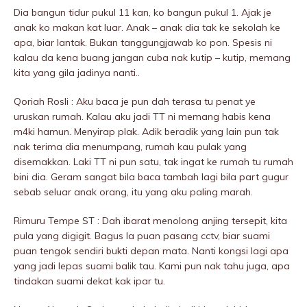
Dia bangun tidur pukuI 11 kan, ko bangun pukuI 1. Ajak je
anak ko makan kat luar. Anak – anak dia tak ke sekolah ke
apa, biar lantak. Bukan tanggungjawab ko pon. Spesis ni
kalau da kena buang jangan cuba nak kutip – kutip, memang
kita yang giIa jadinya nanti..
Qoriah Rosli : Aku baca je pun dah terasa tu penat ye
uruskan rumah. Kalau aku jadi TT ni memang habis kena
m4ki hamun. Menyirap plak. Adik beradik yang lain pun tak
nak terima dia menumpang, rumah kau pulak yang
disemakkan. Laki TT ni pun satu, tak ingat ke rumah tu rumah
bini dia. Geram sangat bila baca tambah lagi bila part gugur
sebab seluar anak orang, itu yang aku paling marah.
Rimuru Tempe ST : Dah ibarat menolong anjing tersepit, kita
pula yang digigit. Bagus la puan pasang cctv, biar suami
puan tengok sendiri bukti depan mata. Nanti kongsi lagi apa
yang jadi lepas suami balik tau. Kami pun nak tahu juga, apa
tindakan suami dekat kak ipar tu.