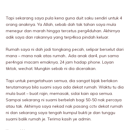
Tapi sekarang saya pula kena guna duit saku sendiri untuk 4
orang anaknya. Ya Allah, sebab dah tak tahan saya mula
menegur dan marah hingga tercetus perg4duhan. Akhirnya
adik saya dan rakannya yang terp4ksa pindah keluar.
Rumah saya ni dah jadi tongkang pecah, selipar berselut dari
mana – mana naik atas rumah.. Ada anak dar4, pun sama
per4ngai macam emaknya, 24 jam hadap phone. Layan
tiktok, wechat. Mungkin sebab ni dia diceraikan.
Tapi untuk pengetahuan semua, dia sangat bijak berlakon
terutamanya bila suami saya ada dekat rumah. Waktu tu dia
mula buat – buat rajin, memasak, sidai kain apa semua.
Sampai sekarang ni suami berbeIah bagi 50-50 nak percaya
atau tak. Akhirnya saya nekad nak pasang cctv dekat rumah
ni dan sekarang saya tengah kumpul bukti je dan tunggu
suami balik rumah je. Terima kasih ye admin.