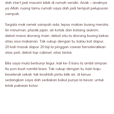
dah start jadi macam bibik di rumah sendiri. Anak – anaknya
ya Allah, ruang tamu rumah saya dah jadi tempat peIupusan
sampah.
Segala mak nenek sampah ada, lepas makan buang merata,
tin minuman, plastik jajan, air kotak dan batang aiskrim,
dekat mana diorang main, dekat situ la diorang buang bekas
atau sisa makanan. Tak cukup dengan tu, kalau kat dapur,
20 kali masuk dapur 20 biji la pinggan cawan berseIerakkan
atas peti, dekat top cabinet, atas lantai.
Bila saya mula berbunyi tegur, kali ke-5 baru la ambil simpan.
Itu pon buat sambil lewa. Tak cukup dengan tu, kain baju
beseIerak sekali, tak kisahlah pintu bilik air, di kerusi
sedangkan saya dah sediakan bakul punya la besar, untuk
letak pakaian kotor.