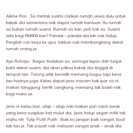
Ailime Ron : Sis mintak suami carikan rumah sewa dulu untuk
kakak dia sementara nak dapat rumah bantuan. Itu rumah
sis bukan rumah suami. Rumah sis kan, jadi hak sis. Suami
ada bagi RM800 kan? Pandai – pandai dia lah nak hidup.
PergiIah cari kerja ke apa, takkan nak membongkang dekat
rumah orang ja.
Ayu Rohayu : Bagus tindakan sis, semoga lepas dah tunjuk
bukti dekat suami, dia akan p4ksa kakak dia tinggal di
tempat lain. Tolong adik beradik memang bagus tapi kena
tau hadnya juga. Kalau dapat jenis macam kak ipar sis ni,
makan tanggung, ber4k cangkung, memang tak boleh nak
bagi muka ye.
Jenis ni kalau biar, silap – silap nak makan pun nanti awak
yang kena suapkan kat mulut dia. Jenis hidup segan m4ti tak
mahu nih. Tulip Putih Putih : Baik ko jangan baik sangat, buat
tak tau je. Tak payah nak melayan sangat anak – anak dia.