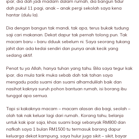
ipar, dia dah jadi madam dalam rumah, dia bangun tidur
dah pukuI 11 pagi, anak – anak pergi sekolah saya kena
hantar (dulu la).
Dia dengan bangun tak mandi, tak apa, terus bukak tudung
saji cari makanan. Dekat dapur tak pernah tolong pun. Tak
macam baru – baru dduuk sebelum ni. Saya seorang tukang
jahit dan ada kedai sendiri dan punya anak kecik yang
sedang aktif.
Penat tu ya Allah, hanya tuhan yang tahu. Bila saya tegur kak
ipar, dia mula tarik muka sebab dah tak tahan saya
mengadu pada suami dan suami alhamdulilah baik dan
nasihat kaknya suruh pohon bantuan rumah, isi borang ibu
tunggal apa semua.
Tapi si kakaknya macam – macam alasan dia bagi, seolah –
olah tak nak keluar lagi dari rumah.. Korang tahu, belanja
untuk kak ipar saja, khas suami bagi sebanyak RM800 dan
nafkah saya 1 bulan RM1500 tu termasuk barang dapur
keluarga dekat kampung, saya hulur juga sikit – sikit, bayar