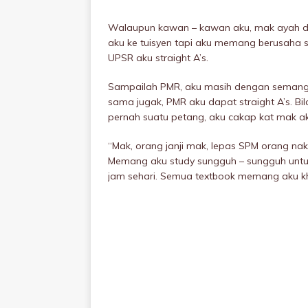
Walaupun kawan – kawan aku, mak ayah di
aku ke tuisyen tapi aku memang berusaha 
UPSR aku straight A’s.
Sampailah PMR, aku masih dengan semangat
sama jugak, PMR aku dapat straight A’s. Bi
pernah suatu petang, aku cakap kat mak ak
“Mak, orang janji mak, lepas SPM orang nak
Memang aku study sungguh – sungguh untuk
jam sehari. Semua textbook memang aku k