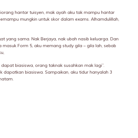
orang hantar tuisyen, mak ayah aku tak mampu hantar
semampu mungkin untuk skor dalam exams. Alhamdulillah,
 yang sama. Nak Berjaya, nak ubah nasib keluarga. Dan
la masuk Form 5, aku memang study giIa – giIa lah, sebab
u,
 dapat biasiswa, orang taknak susahkan mak lagi”.
 dapatkan biasiswa. Sampaikan, aku tidur hanyalah 3
hatam.