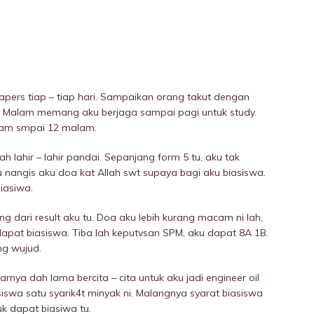
papers tiap – tiap hari. Sampaikan orang takut dengan
u. Malam memang aku berjaga sampai pagi untuk study.
alam smpai 12 malam.
h lahir – lahir pandai. Sepanjang form 5 tu, aku tak
u nangis aku doa kat Allah swt supaya bagi aku biasiswa.
biasiwa.
ing dari result aku tu. Doa aku lebih kurang macam ni lah,
dapat biasiswa. Tiba lah keputvsan SPM, aku dapat 8A 1B.
ng wujud.
ya dah lama bercita – cita untuk aku jadi engineer oil
siswa satu syarik4t minyak ni. MaIangnya syarat biasiswa
uk dapat biasiwa tu.