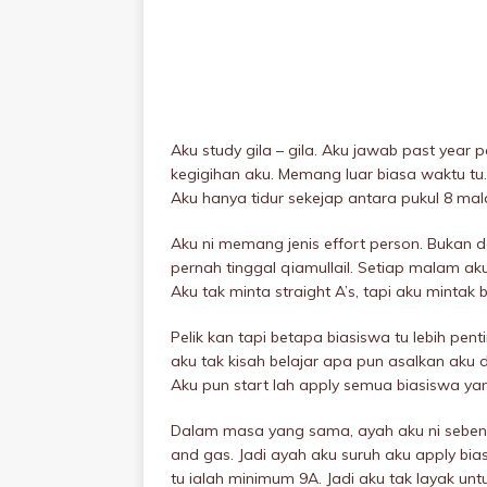
Aku study giIa – giIa. Aku jawab past year 
kegigihan aku. Memang luar biasa waktu t
Aku hanya tidur sekejap antara pukuI 8 m
Aku ni memang jenis effort person. Bukan da
pernah tinggal qiamullail. Setiap malam ak
Aku tak minta straight A’s, tapi aku mintak 
Pelik kan tapi betapa biasiswa tu lebih pent
aku tak kisah belajar apa pun asalkan aku 
Aku pun start lah apply semua biasiswa ya
Dalam masa yang sama, ayah aku ni sebenarn
and gas. Jadi ayah aku suruh aku apply bia
tu ialah minimum 9A. Jadi aku tak layak unt