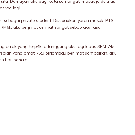
 situ. Dan ayah aku bagi kata semangat, masuk je dulu as
iasiwa lagi.
u sebagai private student. Disebabkan yuran masuk IPTS
 RM6k, aku berjimat cermat sangat sebab aku rasa
ang pulak yang terp4ksa tanggung aku lagi lepas SPM. Aku
bersalah yang amat. Aku terIampau berjimat sampaikan, aku
h hari sahaja.