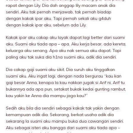
rapat dengan Lily. Dia dah anggap lily macam anak dia
sendiri. Aku tak pernah menjawab, tak pernah biadap
dengan kakak ipar aku. Tapi pernah sekali aku g4duh
dengan kakak ipar aku, sebelum ada Lily.
Kakak ipar aku cakap aku layak dapat lagi better dari suami
aku. Suami aku tiada apa – apa. Aku kerja besar, ada kereta,
keluarga aku senang. Apa aku nak semua aku dapat. Tapi
paling aku tak suka dia h1na suami aku, adik dia sendiri.
Dia cakap gaji suami aku sikit. Dia suruh aku tinggalkan
suami aku. Aku ingat lagi, dengan nada bergurau “kau kan
gaji besar Anna, kenapa la kau nakkan jugak si Arif ni, Arif tu
bukannya ada apa pun, setakat bukak kedai gunting rambut,
kau yakin ke Anna dia mampu jaga kau?”
Sedih aku bila dia sendiri sebagai kakak tak yakin dengan
kemampuan adik dia. Sekarang, berkat usaha adik dia
sekarang la suami aku mampu buka dua cawangan sendiri.
Aku sebagai isteri aku bangga dari suami aku tiada apa –