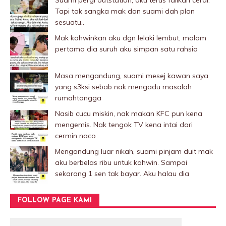
Suami pergi outstation, aku terus failkan cerai.
Tapi tak sangka mak dan suami dah plan
sesuatu..
Mak kahwinkan aku dgn lelaki Iembut, malam
pertama dia suruh aku simpan satu rahsia
Masa mengandung, suami mesej kawan saya
yang s3ksi sebab nak mengadu masalah
rumahtangga
Nasib cucu miskin, nak makan KFC pun kena
mengemis. Nak tengok TV kena intai dari
cermin naco
Mengandung luar nikah, suami pinjam duit mak
aku berbelas ribu untuk kahwin. Sampai
sekarang 1 sen tak bayar. Aku halau dia
FOLLOW PAGE KAMI