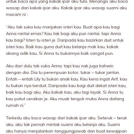
untuk baca apa yang kakak ipar aku tulis. Menangis aku baca
wasap dari kakak ipar aku. Kakak ipar aku wasap suami aku
macam ni :
“Aku tak suka kau manjakan isteri kau. Buat apa kau bagi
Anna rantai emas? Kau tak bagi aku pun rantai, tapi Anna
kau bagi? Isteri tu isteri je. Daripada kau bazirkan duit untuk
isteri kau. Baik kau guna duit kau belanja mak kau, kakak
abang adik kau. Si Anna tu bukannya baik sangat pun.
Aku dari dulu tak suka Anna, tapi kau nak juga kahwin
dengan dia. Dia tu perempuan kotor, tukar – tukar jantan.
Entah – entah Lily tu bukan anak kau. Kau kena ingat Arif, kau
tu bukan nya berduit. Daripada kau bagi duit dekat isteri kau,
baik kau bagi aku. Aku kakak kau, aku lagi layak. Si Anna tu
kau patut ceraikan je. Aku muak tengok muka Anna datang
rumah ni.”
Terkedu aku baca wasap dari kakak ipar aku. Seteruk – teruk
aku, aku tak pernah mintak suami aku belanja aku. Suami
aku hanya menjalankan tanggungjawab dan buat kewajipan