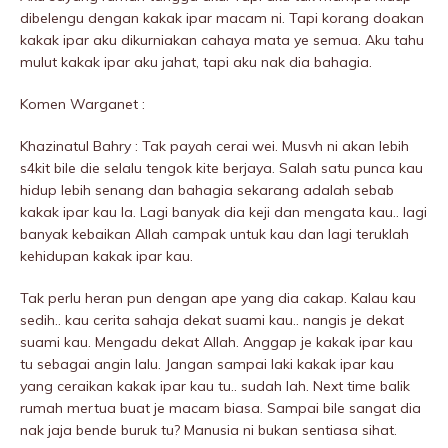
dibelengu dengan kakak ipar macam ni. Tapi korang doakan
kakak ipar aku dikurniakan cahaya mata ye semua. Aku tahu
mulut kakak ipar aku jahat, tapi aku nak dia bahagia.
Komen Warganet :
Khazinatul Bahry : Tak payah cerai wei. Musvh ni akan lebih
s4kit bile die selalu tengok kite berjaya. Salah satu punca kau
hidup lebih senang dan bahagia sekarang adalah sebab
kakak ipar kau la. Lagi banyak dia keji dan mengata kau.. lagi
banyak kebaikan Allah campak untuk kau dan lagi teruklah
kehidupan kakak ipar kau.
Tak perlu heran pun dengan ape yang dia cakap. Kalau kau
sedih.. kau cerita sahaja dekat suami kau.. nangis je dekat
suami kau. Mengadu dekat Allah. Anggap je kakak ipar kau
tu sebagai angin lalu. Jangan sampai laki kakak ipar kau
yang ceraikan kakak ipar kau tu.. sudah lah. Next time balik
rumah mertua buat je macam biasa. Sampai bile sangat dia
nak jaja bende buruk tu? Manusia ni bukan sentiasa sihat.