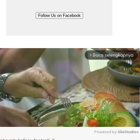
Follow Us on Facebook
Baca selengkapnya
arrow_forward_ios
Powered by 
GliaStudios