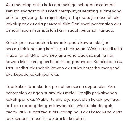
Aku menetap di ibu kota dan bekerja sebagai accountant
sebuah syarik4t di ibu kota. Mempunyai seorang suami yang
baik, penyayang dan rajin bekerja. Tapi satu je masalah aku,
kakak ipar aku ada per4ngai sikit. Dari awal perkenalan aku
dengan suami sampai lah kami sudah berumah tangga.
Kakak ipar aku adalah kawan kepada kawan aku, jadi
secara tak langsung kami juga berkawan. Waktu aku di usia
muda (anak d4ra) aku seorang yang agak sosiaI, ramai
kawan lelaki sering bertukar tukar pasangan. Kakak ipar aku
tahu perihal aku sebab kawan aku suka bercerita mengenai
aku kepada kakak ipar aku.
Tapi kakak ipar aku tak pernah bersuara depan aku. Aku
berkenalan dengan suami aku melalui majlis perkahwinan
kakak ipar aku. Waktu itu aku dijemput oleh kakak ipar aku,
jadi aku datang dengan kawan aku. Waktu aku tengah
cedok lauk, suami tegur aku cakap baju aku kotor kena kuah
lauk kenduri, masa tu la kami berkenalan.