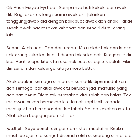
Cik Puan Fieyaa Eychaa : Sampainya hati kakak ipar awak
dik. Bagi akak as long suami awak ok.. Jalankan
tanggungjawab dia dengan baik buat awak dan anak. Takde
sebab awak nak rosakkn kebahagiaan sendiri demi orang
lain.
Sabar.. Allah ada.. Doa dan redha.. Kita takde hak dan kuasa
nak orang suka kat kita. If dioran tak suka dah. Kita jadi je diri
kita. Buat je apa kita kita rasa nak buat selagi tak salah. Fikir
diri sendiri dan keluarga kita je more better.
Akak doakan semoga semua urusan adik dipermudahkan
dan semoga ipar duai awak tu berubah jadi manusia yang
ada hati perut. Diam tak bermakna kita salah dan kalah. Tak
meIawan bukan bermakna kita lemah tapi lebih kepada
memujuk hati bersabar dan bertabah. Setiap kesabaran kita
Allah akan bagi ganjaran. Chill ok..
ام الفاتح : Saya penah dengar dari ustaz mualaf ni. Ketika
masih belajar, dia sangat dicemuh oleh seseorang semasa di