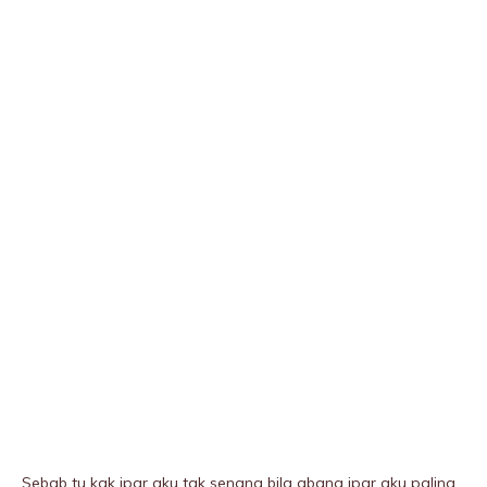
Sebab tu kak ipar aku tak senang bila abang ipar aku paling