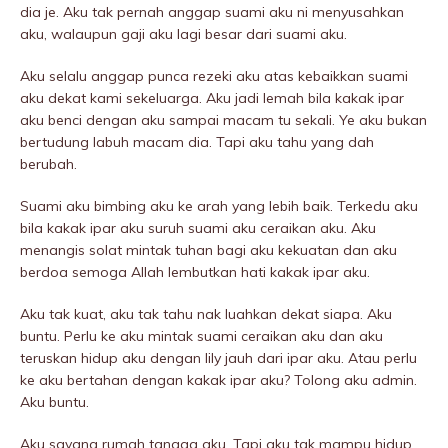
dia je. Aku tak pernah anggap suami aku ni menyusahkan
aku, walaupun gaji aku lagi besar dari suami aku.
Aku selalu anggap punca rezeki aku atas kebaikkan suami
aku dekat kami sekeluarga. Aku jadi lemah bila kakak ipar
aku benci dengan aku sampai macam tu sekali. Ye aku bukan
bertudung labuh macam dia. Tapi aku tahu yang dah
berubah.
Suami aku bimbing aku ke arah yang lebih baik. Terkedu aku
bila kakak ipar aku suruh suami aku ceraikan aku. Aku
menangis solat mintak tuhan bagi aku kekuatan dan aku
berdoa semoga Allah lembutkan hati kakak ipar aku.
Aku tak kuat, aku tak tahu nak luahkan dekat siapa. Aku
buntu. Perlu ke aku mintak suami ceraikan aku dan aku
teruskan hidup aku dengan lily jauh dari ipar aku. Atau perlu
ke aku bertahan dengan kakak ipar aku? Tolong aku admin.
Aku buntu.
Aku sayang rumah tangga aku. Tapi aku tak mampu hidup