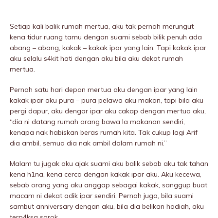
Setiap kali balik rumah mertua, aku tak pernah merungut
kena tidur ruang tamu dengan suami sebab bilik penuh ada
abang – abang, kakak – kakak ipar yang lain. Tapi kakak ipar
aku selalu s4kit hati dengan aku bila aku dekat rumah
mertua.
Pernah satu hari depan mertua aku dengan ipar yang lain
kakak ipar aku pura – pura pelawa aku makan, tapi bila aku
pergi dapur, aku dengar ipar aku cakap dengan mertua aku,
“dia ni datang rumah orang bawa la makanan sendiri,
kenapa nak habiskan beras rumah kita. Tak cukup lagi Arif
dia ambil, semua dia nak ambil dalam rumah ni.”
Malam tu jugak aku ajak suami aku balik sebab aku tak tahan
kena h1na, kena cerca dengan kakak ipar aku. Aku kecewa,
sebab orang yang aku anggap sebagai kakak, sanggup buat
macam ni dekat adik ipar sendiri. Pernah juga, bila suami
sambut anniversary dengan aku, bila dia belikan hadiah, aku
terp4ksa sorok.