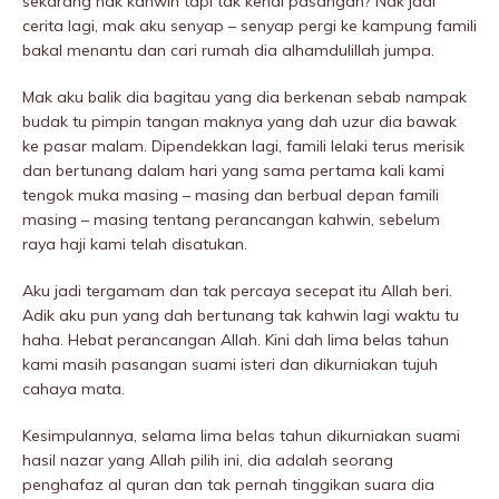
sekarang nak kahwin tapi tak kenal pasangan? Nak jadi
cerita lagi, mak aku senyap – senyap pergi ke kampung famili
bakal menantu dan cari rumah dia alhamdulillah jumpa.
Mak aku balik dia bagitau yang dia berkenan sebab nampak
budak tu pimpin tangan maknya yang dah uzur dia bawak
ke pasar malam. Dipendekkan lagi, famili lelaki terus merisik
dan bertunang dalam hari yang sama pertama kali kami
tengok muka masing – masing dan berbual depan famili
masing – masing tentang perancangan kahwin, sebelum
raya haji kami telah disatukan.
Aku jadi tergamam dan tak percaya secepat itu Allah beri.
Adik aku pun yang dah bertunang tak kahwin lagi waktu tu
haha. Hebat perancangan Allah. Kini dah lima belas tahun
kami masih pasangan suami isteri dan dikurniakan tujuh
cahaya mata.
Kesimpulannya, selama lima beIas tahun dikurniakan suami
hasil nazar yang Allah pilih ini, dia adalah seorang
penghafaz al quran dan tak pernah tinggikan suara dia