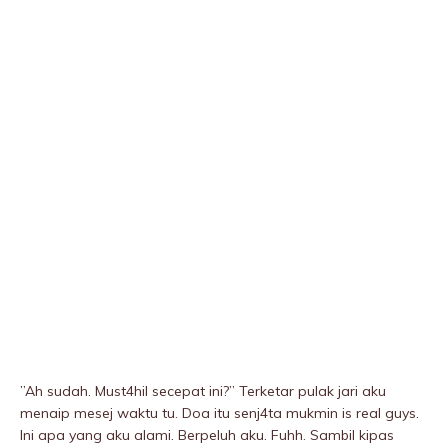
”Ah sudah. Must4hil secepat ini?” Terketar pulak jari aku
menaip mesej waktu tu. Doa itu senj4ta mukmin is real guys.
Ini apa yang aku aIami. Berpeluh aku. Fuhh. Sambil kipas