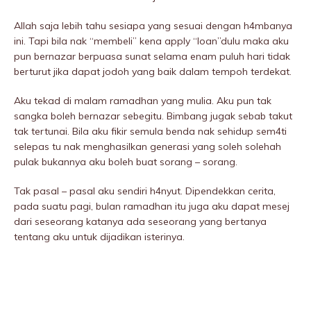
Allah saja lebih tahu sesiapa yang sesuai dengan h4mbanya
ini. Tapi bila nak “membeli” kena apply “loan”dulu maka aku
pun bernazar berpuasa sunat selama enam puluh hari tidak
berturut jika dapat jodoh yang baik dalam tempoh terdekat.
Aku tekad di malam ramadhan yang mulia. Aku pun tak
sangka boleh bernazar sebegitu. Bimbang jugak sebab takut
tak tertunai. Bila aku fikir semula benda nak sehidup sem4ti
selepas tu nak menghasilkan generasi yang soleh solehah
pulak bukannya aku boleh buat sorang – sorang.
Tak pasal – pasal aku sendiri h4nyut. Dipendekkan cerita,
pada suatu pagi, bulan ramadhan itu juga aku dapat mesej
dari seseorang katanya ada seseorang yang bertanya
tentang aku untuk dijadikan isterinya.