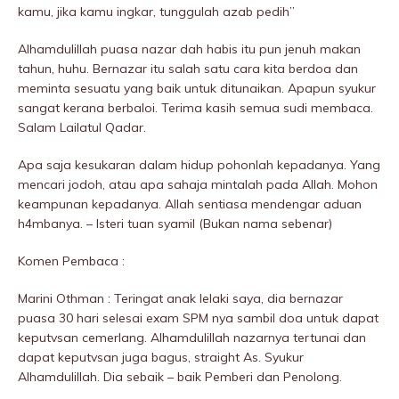
kamu, jika kamu ingkar, tunggulah azab pedih”
Alhamdulillah puasa nazar dah habis itu pun jenuh makan
tahun, huhu. Bernazar itu salah satu cara kita berdoa dan
meminta sesuatu yang baik untuk ditunaikan. Apapun syukur
sangat kerana berbaloi. Terima kasih semua sudi membaca.
Salam Lailatul Qadar.
Apa saja kesukaran dalam hidup pohonlah kepadanya. Yang
mencari jodoh, atau apa sahaja mintalah pada Allah. Mohon
keampunan kepadanya. Allah sentiasa mendengar aduan
h4mbanya. – Isteri tuan syamil (Bukan nama sebenar)
Komen Pembaca :
Marini Othman : Teringat anak lelaki saya, dia bernazar
puasa 30 hari selesai exam SPM nya sambil doa untuk dapat
keputvsan cemerlang. Alhamdulillah nazarnya tertunai dan
dapat keputvsan juga bagus, straight As. Syukur
Alhamdulillah. Dia sebaik – baik Pemberi dan Penolong.