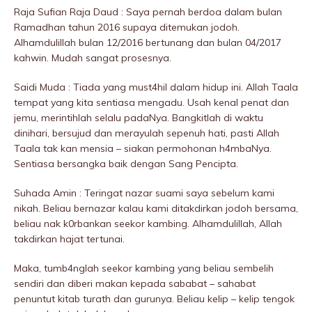
Raja Sufian Raja Daud : Saya pernah berdoa dalam bulan
Ramadhan tahun 2016 supaya ditemukan jodoh.
Alhamdulillah bulan 12/2016 bertunang dan bulan 04/2017
kahwin. Mudah sangat prosesnya.
Saidi Muda : Tiada yang must4hil dalam hidup ini. Allah Taala
tempat yang kita sentiasa mengadu. Usah kenal penat dan
jemu, merintihlah selalu padaNya. Bangkitlah di waktu
dinihari, bersujud dan merayulah sepenuh hati, pasti Allah
Taala tak kan mensia – siakan permohonan h4mbaNya.
Sentiasa bersangka baik dengan Sang Pencipta.
Suhada Amin : Teringat nazar suami saya sebelum kami
nikah. Beliau bernazar kalau kami ditakdirkan jodoh bersama,
beliau nak k0rbankan seekor kambing. Alhamdulillah, Allah
takdirkan hajat tertunai.
Maka, tumb4nglah seekor kambing yang beliau sembeIih
sendiri dan diberi makan kepada sababat – sahabat
penuntut kitab turath dan gurunya. Beliau kelip – kelip tengok