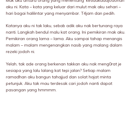
Mak aku antara orang yang menentang ‘ketidakadajodohan’
aku ni. Kata – kata yang keluar dari mulut mak aku sehari –
hari bagai haliIintar yang menyambar. T4jam dan pedih.
Katanya aku ni tak laku, sebab adik aku nak bertunang raya
nanti. Langkah benduI malu kat orang. Ini pemikiran mak aku.
Pemikiran orang lama – lama. Aku sampai tahap menangis
malam – malam mengenangkan nasib yang maIang dalam
rezeki jodoh ni.
Yelah, tak ade orang berkenan takkan aku nak meng0rat je
sesiapa yang lalu lalang kat tepi jalan? Setiap malam
ramadhan aku bangun tahajjud dan solat hajat minta
petunjuk. Aku tak mau terdesak cari jodoh nanti dapat
pasangan yang hmmmm.