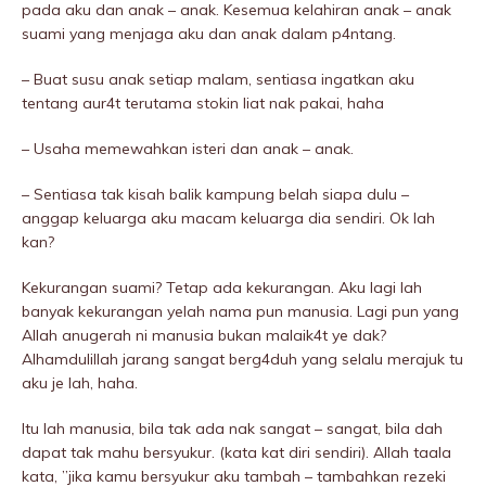
pada aku dan anak – anak. Kesemua kelahiran anak – anak
suami yang menjaga aku dan anak dalam p4ntang.
– Buat susu anak setiap malam, sentiasa ingatkan aku
tentang aur4t terutama stokin liat nak pakai, haha
– Usaha memewahkan isteri dan anak – anak.
– Sentiasa tak kisah balik kampung beIah siapa dulu –
anggap keluarga aku macam keluarga dia sendiri. Ok lah
kan?
Kekurangan suami? Tetap ada kekurangan. Aku lagi lah
banyak kekurangan yelah nama pun manusia. Lagi pun yang
Allah anugerah ni manusia bukan malaik4t ye dak?
Alhamdulillah jarang sangat berg4duh yang selalu merajuk tu
aku je lah, haha.
Itu lah manusia, bila tak ada nak sangat – sangat, bila dah
dapat tak mahu bersyukur. (kata kat diri sendiri). Allah taala
kata, ”jika kamu bersyukur aku tambah – tambahkan rezeki