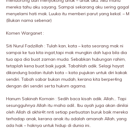
mendorong dan menyokong anak – anak aku. Aku mahu
mereka tahu aku sayang. Sampai sekarang aku sering gagal
menyeIami hati mak. Luuka itu memberi parut yang kekal. – M
(Bukan nama sebenar)
Komen Warganet :
Siti Nurul Fadzillah : Tulah kan, kata – kata seorang mak ni
sampai ke tua kita ingat,tapi mak mungkin dah lupa bila dia
tua apa dia buat zaman muda. Sebabkan hubungan rahim,
tetaplah kena buat baik jugak. Tabahlah adik. Selagi hayat
dikandung badan itulah kata – kata pujukan untuk diri kakak
sendiri. Tabah sabar bukan mudah, kerana kita berper4ng
dengan diri sendiri serta hukvm agama.
Hanum Sakinah Kornain : Sedih baca kisah adik. Allah… Tapi
sesungguhnya Allah itu maha adil.. Ibu ayah juga akan dinilai
oleh Allah di akhir4t nnti setiap perbuatan buruk baik mereka
terhadap anak, kerana anak itu adalah amanah Allah, yang
ada hak – haknya untuk hidup di dunia ini..