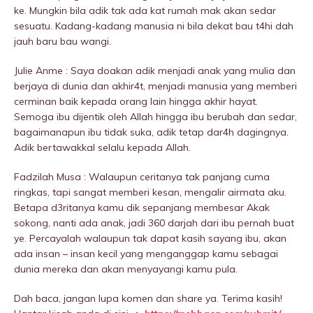
ke. Mungkin bila adik tak ada kat rumah mak akan sedar
sesuatu. Kadang-kadang manusia ni bila dekat bau t4hi dah
jauh baru bau wangi.
Julie Anme : Saya doakan adik menjadi anak yang mulia dan
berjaya di dunia dan akhir4t, menjadi manusia yang memberi
cerminan baik kepada orang lain hingga akhir hayat.
Semoga ibu dijentik oleh Allah hingga ibu berubah dan sedar,
bagaimanapun ibu tidak suka, adik tetap dar4h dagingnya.
Adik bertawakkal selalu kepada Allah.
Fadzilah Musa : Walaupun ceritanya tak panjang cuma
ringkas, tapi sangat memberi kesan, mengalir airmata aku.
Betapa d3ritanya kamu dik sepanjang membesar Akak
sokong, nanti ada anak, jadi 360 darjah dari ibu pernah buat
ye. Percayalah walaupun tak dapat kasih sayang ibu, akan
ada insan – insan kecil yang menganggap kamu sebagai
dunia mereka dan akan menyayangi kamu pula.
Dah baca, jangan lupa komen dan share ya. Terima kasih!