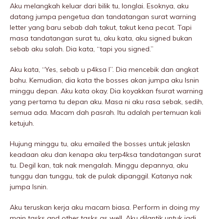
Aku melangkah keluar dari bilik tu, longlai. Esoknya, aku
datang jumpa pengetua dan tandatangan surat warning
letter yang baru sebab dah takut, takut kena pecat. Tapi
masa tandatangan surat tu, aku kata, aku signed bukan
sebab aku salah. Dia kata, “tapi you signed.”
Aku kata, “Yes, sebab u p4ksa I”. Dia mencebik dan angkat
bahu. Kemudian, dia kata the bosses akan jumpa aku Isnin
minggu depan. Aku kata okay. Dia koyakkan fsurat warning
yang pertama tu depan aku. Masa ni aku rasa sebak, sedih,
semua ada. Macam dah pasrah. Itu adalah pertemuan kali
ketujuh.
Hujung minggu tu, aku emailed the bosses untuk jelaskn
keadaan aku dan kenapa aku terp4ksa tandatangan surat
tu. Degil kan, tak nak mengalah. Minggu depannya, aku
tunggu dan tunggu, tak de pulak dipanggil. Katanya nak
jumpa Isnin.
Aku teruskan kerja aku macam biasa. Perform in doing my
main tasks and other tasks as well. Aku dilantik untuk jadi