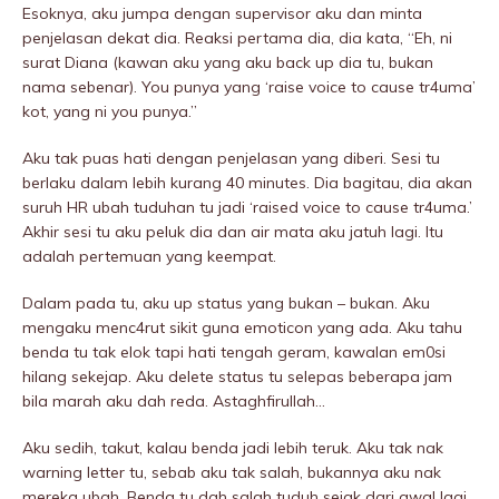
Esoknya, aku jumpa dengan supervisor aku dan minta
penjelasan dekat dia. Reaksi pertama dia, dia kata, “Eh, ni
surat Diana (kawan aku yang aku back up dia tu, bukan
nama sebenar). You punya yang ‘raise voice to cause tr4uma’
kot, yang ni you punya.”
Aku tak puas hati dengan penjelasan yang diberi. Sesi tu
berlaku dalam lebih kurang 40 minutes. Dia bagitau, dia akan
suruh HR ubah tuduhan tu jadi ‘raised voice to cause tr4uma.’
Akhir sesi tu aku peIuk dia dan air mata aku jatuh lagi. Itu
adalah pertemuan yang keempat.
Dalam pada tu, aku up status yang bukan – bukan. Aku
mengaku menc4rut sikit guna emoticon yang ada. Aku tahu
benda tu tak elok tapi hati tengah geram, kawalan em0si
hilang sekejap. Aku delete status tu selepas beberapa jam
bila marah aku dah reda. Astaghfirullah…
Aku sedih, takut, kalau benda jadi lebih teruk. Aku tak nak
warning letter tu, sebab aku tak salah, bukannya aku nak
mereka ubah. Benda tu dah salah tuduh sejak dari awal lagi.