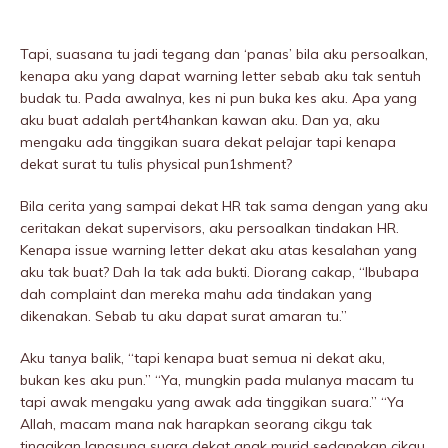
Tapi, suasana tu jadi tegang dan ‘panas’ bila aku persoalkan,
kenapa aku yang dapat warning letter sebab aku tak sentuh
budak tu. Pada awalnya, kes ni pun buka kes aku. Apa yang
aku buat adalah pert4hankan kawan aku. Dan ya, aku
mengaku ada tinggikan suara dekat pelajar tapi kenapa
dekat surat tu tulis physicaI pun1shment?
Bila cerita yang sampai dekat HR tak sama dengan yang aku
ceritakan dekat supervisors, aku persoalkan tindakan HR.
Kenapa issue warning letter dekat aku atas kesalahan yang
aku tak buat? Dah la tak ada bukti. Diorang cakap, “Ibubapa
dah complaint dan mereka mahu ada tindakan yang
dikenakan. Sebab tu aku dapat surat amaran tu.”
Aku tanya balik, “tapi kenapa buat semua ni dekat aku,
bukan kes aku pun.” “Ya, mungkin pada mulanya macam tu
tapi awak mengaku yang awak ada tinggikan suara.” “Ya
Allah, macam mana nak harapkan seorang cikgu tak
tinggikan langsung suara dekat anak murid sedangkan cikgu