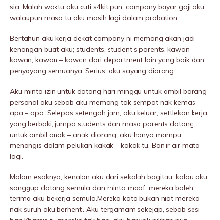
sia. Malah waktu aku cuti s4kit pun, company bayar gaji aku
walaupun masa tu aku masih lagi dalam probation.
Bertahun aku kerja dekat company ni memang akan jadi
kenangan buat aku; students, student’s parents, kawan –
kawan, kawan – kawan dari department lain yang baik dan
penyayang semuanya. Serius, aku sayang diorang.
Aku minta izin untuk datang hari minggu untuk ambil barang
personal aku sebab aku memang tak sempat nak kemas
apa – apa. Selepas setengah jam, aku keluar, settlekan kerja
yang berbaki, jumpa students dan masa parents datang
untuk ambil anak – anak diorang, aku hanya mampu
menangis dalam peIukan kakak – kakak tu. Banjir air mata
lagi.
Malam esoknya, kenalan aku dari sekolah bagitau, kalau aku
sanggup datang semula dan minta maaf, mereka boleh
terima aku bekerja semula.Mereka kata bukan niat mereka
nak suruh aku berhenti. Aku tergamam sekejap, sebab sesi