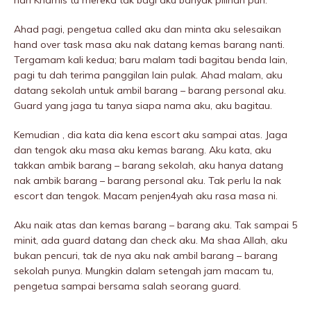
hari Khamis tu mereka tak bagi aku banyak pilihan pun.
Ahad pagi, pengetua called aku dan minta aku selesaikan
hand over task masa aku nak datang kemas barang nanti.
Tergamam kali kedua; baru malam tadi bagitau benda lain,
pagi tu dah terima panggiIan lain pulak. Ahad malam, aku
datang sekolah untuk ambil barang – barang personal aku.
Guard yang jaga tu tanya siapa nama aku, aku bagitau.
Kemudian , dia kata dia kena escort aku sampai atas. Jaga
dan tengok aku masa aku kemas barang. Aku kata, aku
takkan ambik barang – barang sekolah, aku hanya datang
nak ambik barang – barang personal aku. Tak perlu la nak
escort dan tengok. Macam penjen4yah aku rasa masa ni.
Aku naik atas dan kemas barang – barang aku. Tak sampai 5
minit, ada guard datang dan check aku. Ma shaa Allah, aku
bukan pencuri, tak de nya aku nak ambil barang – barang
sekolah punya. Mungkin dalam setengah jam macam tu,
pengetua sampai bersama salah seorang guard.