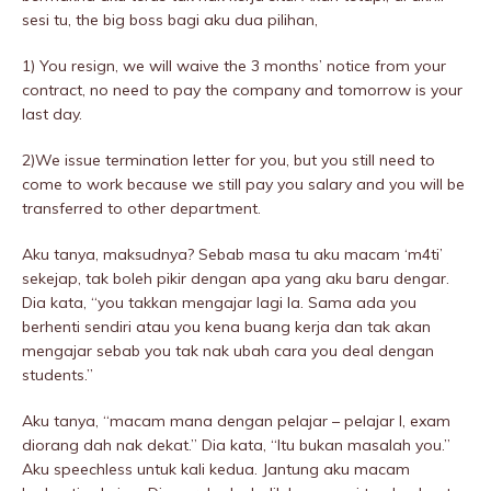
sesi tu, the big boss bagi aku dua pilihan,
1) You resign, we will waive the 3 months’ notice from your
contract, no need to pay the company and tomorrow is your
last day.
2)We issue termination letter for you, but you still need to
come to work because we still pay you salary and you will be
transferred to other department.
Aku tanya, maksudnya? Sebab masa tu aku macam ‘m4ti’
sekejap, tak boleh pikir dengan apa yang aku baru dengar.
Dia kata, “you takkan mengajar lagi la. Sama ada you
berhenti sendiri atau you kena buang kerja dan tak akan
mengajar sebab you tak nak ubah cara you deal dengan
students.”
Aku tanya, “macam mana dengan pelajar – pelajar I, exam
diorang dah nak dekat.” Dia kata, “Itu bukan masalah you.”
Aku speechless untuk kali kedua. Jantung aku macam