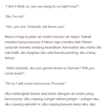
“I don’t think so, are you lying to us right now?”.
“No, I’m not”.
“Yes, you are. Ustazah, we know you”.
Masa ni lagi la jatuh air mata macam air terjun. Sebab
mereka hanya berusia 9 tahun tapi mereka dah faham
ustazah mereka sedang kesedihan. Kemudian aku minta diri
nak balik, aku bagitau aku ada benda penting, dia orang
tanya,
“Wait ustazah, are you gonna leave us forever? Will you
come back?”.
“No la, I will come tomorrow. Promise”.
Aku melangkah keluar dari kelas dengan air mata yang
bercucuran. Aku sayang sangat dekat pelajar – pelajar aku,
aku sayang sekolah ni, aku sayang kawan kerja aku, aku