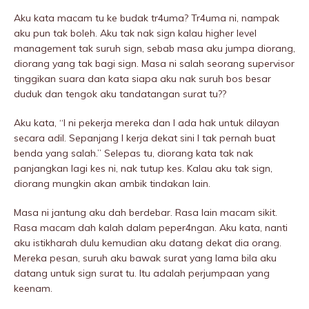
Aku kata macam tu ke budak tr4uma? Tr4uma ni, nampak
aku pun tak boleh. Aku tak nak sign kalau higher level
management tak suruh sign, sebab masa aku jumpa diorang,
diorang yang tak bagi sign. Masa ni salah seorang supervisor
tinggikan suara dan kata siapa aku nak suruh bos besar
duduk dan tengok aku tandatangan surat tu??
Aku kata, “I ni pekerja mereka dan I ada hak untuk dilayan
secara adil. Sepanjang I kerja dekat sini I tak pernah buat
benda yang salah.” Selepas tu, diorang kata tak nak
panjangkan lagi kes ni, nak tutup kes. Kalau aku tak sign,
diorang mungkin akan ambik tindakan lain.
Masa ni jantung aku dah berdebar. Rasa lain macam sikit.
Rasa macam dah kalah dalam peper4ngan. Aku kata, nanti
aku istikharah dulu kemudian aku datang dekat dia orang.
Mereka pesan, suruh aku bawak surat yang lama bila aku
datang untuk sign surat tu. Itu adalah perjumpaan yang
keenam.