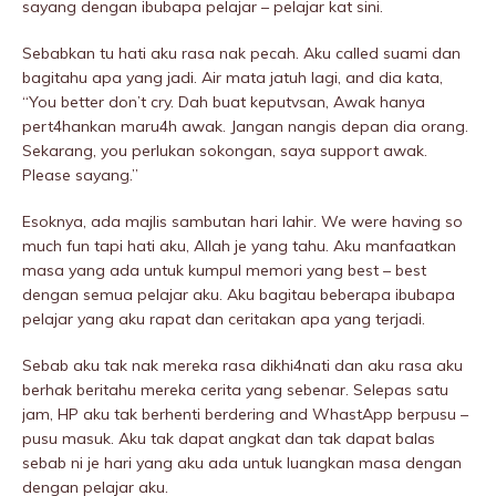
sayang dengan ibubapa pelajar – pelajar kat sini.
Sebabkan tu hati aku rasa nak pecah. Aku called suami dan
bagitahu apa yang jadi. Air mata jatuh lagi, and dia kata,
“You better don’t cry. Dah buat keputvsan, Awak hanya
pert4hankan maru4h awak. Jangan nangis depan dia orang.
Sekarang, you perIukan sokongan, saya support awak.
Please sayang.”
Esoknya, ada majlis sambutan hari lahir. We were having so
much fun tapi hati aku, Allah je yang tahu. Aku manfaatkan
masa yang ada untuk kumpul memori yang best – best
dengan semua pelajar aku. Aku bagitau beberapa ibubapa
pelajar yang aku rapat dan ceritakan apa yang terjadi.
Sebab aku tak nak mereka rasa dikhi4nati dan aku rasa aku
berhak beritahu mereka cerita yang sebenar. Selepas satu
jam, HP aku tak berhenti berdering and WhastApp berpusu –
pusu masuk. Aku tak dapat angkat dan tak dapat baIas
sebab ni je hari yang aku ada untuk luangkan masa dengan
dengan pelajar aku.