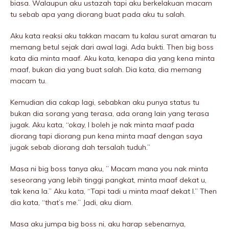
biasa. Walaupun aku ustazah tapi aku berkelakuan macam
tu sebab apa yang diorang buat pada aku tu salah.
Aku kata reaksi aku takkan macam tu kalau surat amaran tu
memang betul sejak dari awal lagi. Ada bukti. Then big boss
kata dia minta maaf. Aku kata, kenapa dia yang kena minta
maaf, bukan dia yang buat salah. Dia kata, dia memang
macam tu.
Kemudian dia cakap lagi, sebabkan aku punya status tu
bukan dia sorang yang terasa, ada orang lain yang terasa
jugak. Aku kata, “okay, I boleh je nak minta maaf pada
diorang tapi diorang pun kena minta maaf dengan saya
jugak sebab diorang dah tersalah tuduh.”
Masa ni big boss tanya aku, ” Macam mana you nak minta
seseorang yang lebih tinggi pangkat, minta maaf dekat u,
tak kena la.” Aku kata, “Tapi tadi u minta maaf dekat I.” Then
dia kata, “that’s me.” Jadi, aku diam.
Masa aku jumpa big boss ni, aku harap sebenarnya,