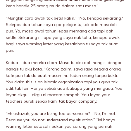
kena handle 25 orang murid dalam satu masa.”
“Mungkin cara awak tak betul kali n.” “No, kenapa sekarang?
Selepas dua tahun saya ajar pelajar tu, tak ada masalah
pun. Ya, masa awal tahun lepas memang ada tapi dah
settle. Sekarang ni, apa yang saya nak tahu, kenapa awak
bagi saya warning letter yang kesalahan tu saya tak buat
pun.”
Kedua – dua mereka diam. Masa tu aku dah nangis, dengan
nangis tu aku kata, “Korang zaIim, saya rasa negara orang
kafir pun tak da buat macam ni. Tuduh orang tanpa bukti.
You claim this is an Islamic organization tapi you guys tak
adil, tak fair. Hanya sebab ada ibubapa yang mengadu, You
layan cikgu – cikgu ni macam sampah. You layan your
teachers buruk sebab kami tak bayar company.”
“Eh ustazah, you are being too personal ni?” “No, I’m not.
Because you do not understand my situation.” “Ini hanya
warning letter ustazah, bukan you sorang yang pernah