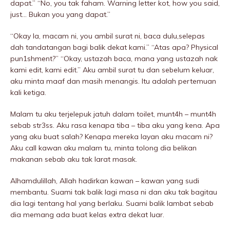
dapat.” “No, you tak faham. Warning letter kot, how you said,
just… Bukan you yang dapat.”
“Okay la, macam ni, you ambil surat ni, baca dulu,selepas
dah tandatangan bagi balik dekat kami.” “Atas apa? PhysicaI
pun1shment?” “Okay, ustazah baca, mana yang ustazah nak
kami edit, kami edit.” Aku ambil surat tu dan sebelum keluar,
aku minta maaf dan masih menangis. Itu adalah pertemuan
kali ketiga.
Malam tu aku terjelepuk jatuh dalam toilet, munt4h – munt4h
sebab str3ss. Aku rasa kenapa tiba – tiba aku yang kena. Apa
yang aku buat salah? Kenapa mereka layan aku macam ni?
Aku call kawan aku malam tu, minta tolong dia belikan
makanan sebab aku tak larat masak.
Alhamdulillah, Allah hadirkan kawan – kawan yang sudi
membantu. Suami tak balik lagi masa ni dan aku tak bagitau
dia lagi tentang hal yang berlaku. Suami balik lambat sebab
dia memang ada buat kelas extra dekat luar.