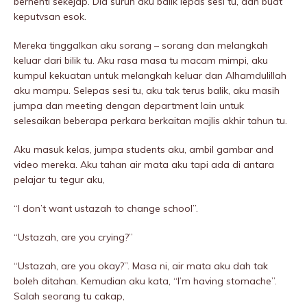
berhenti sekejap. Dia suruh aku balik lepas sesi tu, dan buat
keputvsan esok.
Mereka tinggalkan aku sorang – sorang dan melangkah
keluar dari bilik tu. Aku rasa masa tu macam mimpi, aku
kumpul kekuatan untuk melangkah keluar dan Alhamdulillah
aku mampu. Selepas sesi tu, aku tak terus balik, aku masih
jumpa dan meeting dengan department lain untuk
selesaikan beberapa perkara berkaitan majlis akhir tahun tu.
Aku masuk kelas, jumpa students aku, ambil gambar and
video mereka. Aku tahan air mata aku tapi ada di antara
pelajar tu tegur aku,
“I don’t want ustazah to change school”.
“Ustazah, are you crying?”
“Ustazah, are you okay?”. Masa ni, air mata aku dah tak
boleh ditahan. Kemudian aku kata, “I’m having stomache”.
Salah seorang tu cakap,