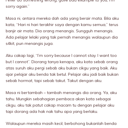
I ever do something wrong, gave bad example to you, I’m
sorry again.”
Masa ni, antara mereka dah ada yang berair mata. Bila aku
kata, “Hari ni hari terakhir saya dengan kamu semua,” terus
banjir air mata. Dia orang menangis. Sungguh menangis.
Ada pelajar lelaki yang tak pernah menangis walaupun dia
s4kit, pun menangis juga.
Aku cakap lagi, “I’m sorry because I cannot stay. I want too
but I cannot”. Diorang tanya kenapa, aku kata sebab orang
atas suruh aku pergi sebab aku bukan cikgu yang baik. Aku
ajar pelajar aku benda tak betul. Pelajar aku jadi baik bukan
sebab hormat, tapi sebab takut. Takut dengan aku.
Masa ni bertambah – tambah menangis dia orang. Ya, aku
tahu. Mungkin sebahagian pembaca akan kata sebagai
cikgu, aku tak patut cakap macam tu dengan pelajar aku
tapi dorang ada hak nak tahu apa yang berlaku.
Walaupun mereka masih kecil, berbohong bukanlah benda