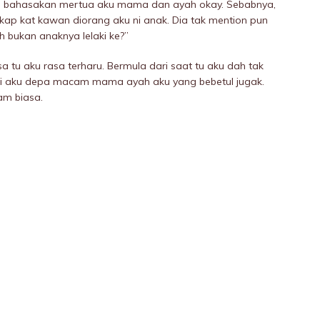
ku bahasakan mertua aku mama dan ayah okay. Sebabnya,
ap kat kawan diorang aku ni anak. Dia tak mention pun
 bukan anaknya lelaki ke?”
sa tu aku rasa terharu. Bermula dari saat tu aku dah tak
i aku depa macam mama ayah aku yang bebetul jugak.
am biasa.