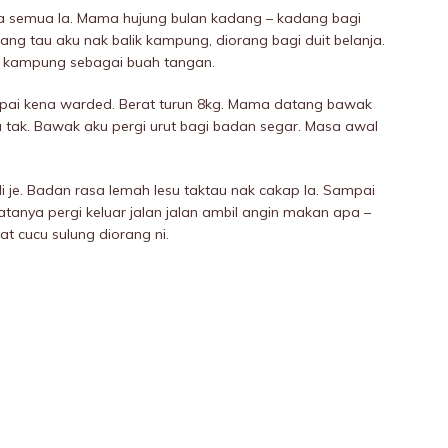
a semua la. Mama hujung bulan kadang – kadang bagi
ang tau aku nak balik kampung, diorang bagi duit belanja.
ik kampung sebagai buah tangan.
pai kena warded. Berat turun 8kg. Mama datang bawak
ak. Bawak aku pergi urut bagi badan segar. Masa awal
li je. Badan rasa lemah lesu taktau nak cakap la. Sampai
anya pergi keluar jalan jalan ambil angin makan apa –
at cucu sulung diorang ni.