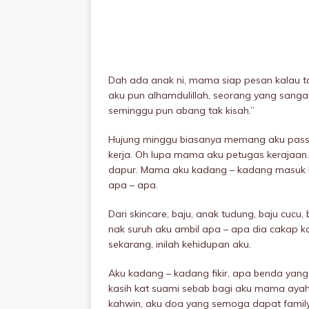
Dah ada anak ni, mama siap pesan kalau ta
aku pun alhamdulillah, seorang yang sanga
seminggu pun abang tak kisah.”
Hujung minggu biasanya memang aku pas
kerja. Oh lupa mama aku petugas kerajaan.
dapur. Mama aku kadang – kadang masuk bi
apa – apa.
Dari skincare, baju, anak tudung, baju cuc
nak suruh aku ambil apa – apa dia cakap 
sekarang, inilah kehidupan aku.
Aku kadang – kadang fikir, apa benda yang
kasih kat suami sebab bagi aku mama ayah
kahwin, aku doa yang semoga dapat famil