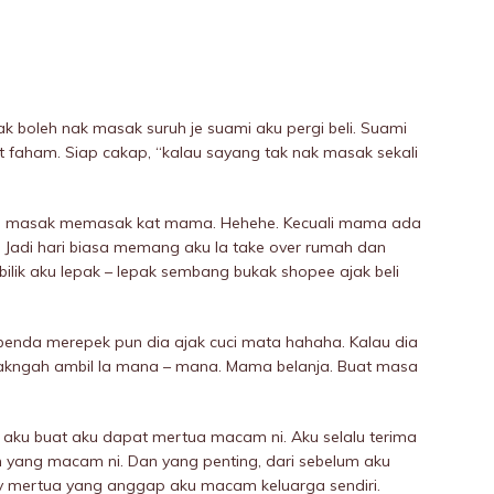
k boleh nak masak suruh je suami aku pergi beli. Suami
t faham. Siap cakap, “kalau sayang tak nak masak sekali
s masak memasak kat mama. Hehehe. Kecuali mama ada
 Jadi hari biasa memang aku la take over rumah dan
lik aku lepak – lepak sembang bukak shopee ajak beli
u, benda merepek pun dia ajak cuci mata hahaha. Kalau dia
kakngah ambil la mana – mana. Mama belanja. Buat masa
 aku buat aku dapat mertua macam ni. Aku selalu terima
 yang macam ni. Dan yang penting, dari sebelum aku
y mertua yang anggap aku macam keluarga sendiri.