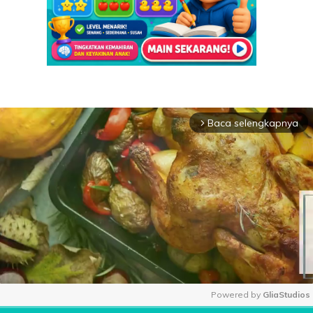
Baca selengkapnya
arrow_forward_ios
Powered by 
GliaStudios