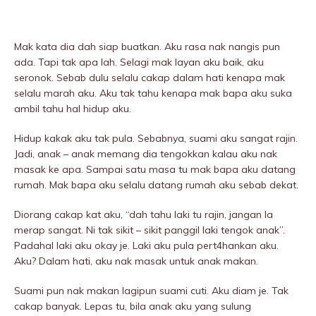
Mak kata dia dah siap buatkan. Aku rasa nak nangis pun
ada. Tapi tak apa lah. Selagi mak layan aku baik, aku
seronok. Sebab dulu selalu cakap dalam hati kenapa mak
selalu marah aku. Aku tak tahu kenapa mak bapa aku suka
ambil tahu hal hidup aku.
Hidup kakak aku tak pula. Sebabnya, suami aku sangat rajin.
Jadi, anak – anak memang dia tengokkan kalau aku nak
masak ke apa. Sampai satu masa tu mak bapa aku datang
rumah. Mak bapa aku selalu datang rumah aku sebab dekat.
Diorang cakap kat aku, “dah tahu laki tu rajin, jangan la
merap sangat. Ni tak sikit – sikit panggil laki tengok anak”.
Padahal laki aku okay je. Laki aku pula pert4hankan aku.
Aku? Dalam hati, aku nak masak untuk anak makan.
Suami pun nak makan lagipun suami cuti. Aku diam je. Tak
cakap banyak. Lepas tu, bila anak aku yang sulung