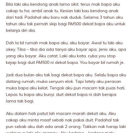
Bila laki aku kendong anak lama sikit, terus mak bapa aku
cakap tu ha, ambil anak tu. Kesian laki kau kendong anak
dari tadi. Padahal aku baru nak duduk. Selama 3 tahun aku
tahun aku tak pernah skip bagi RM500 dekat bapa aku untuk
belanja diri dia.
Dah la bil rumah mak bapa aku, aku bayar. Awal tu laki aku
okey. Tiba – tiba dia ada tanya aku bayar apa. Jenis aku, apa
yang aku bayar. Aku catat. Laki aku kata, cuba you stop
kejap bagi duit RM500 ni dekat bapa. You bayar bil rumah je.
Jadi dua bulan aku tak bagi dekat bapa aku. Selalu bapa aku
datang rumah, muka senyum elok. Tapi lately aku perasan
muka bapa aku kelat. Tengok aku pun macam tak puas hati.
Lepas tu bapa aku bunyi, duit dekat bapa ni dah berapa
lama tak bagi.
Aku dalam hati patut lah macam marah dekat aku. Aku
cakap aku minta maaf sebab nak pakai duit. Padahal tak
pun sebab aku dah ada anak 2 orang. Takkan nak harap laki