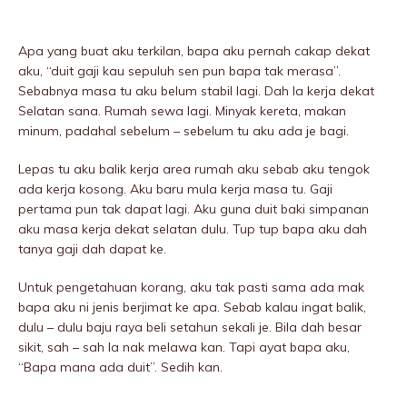
Apa yang buat aku terkilan, bapa aku pernah cakap dekat
aku, “duit gaji kau sepuluh sen pun bapa tak merasa”.
Sebabnya masa tu aku belum stabil lagi. Dah la kerja dekat
Selatan sana. Rumah sewa lagi. Minyak kereta, makan
minum, padahal sebelum – sebelum tu aku ada je bagi.
Lepas tu aku balik kerja area rumah aku sebab aku tengok
ada kerja kosong. Aku baru mula kerja masa tu. Gaji
pertama pun tak dapat lagi. Aku guna duit baki simpanan
aku masa kerja dekat selatan dulu. Tup tup bapa aku dah
tanya gaji dah dapat ke.
Untuk pengetahuan korang, aku tak pasti sama ada mak
bapa aku ni jenis berjimat ke apa. Sebab kalau ingat balik,
dulu – dulu baju raya beli setahun sekali je. Bila dah besar
sikit, sah – sah la nak melawa kan. Tapi ayat bapa aku,
“Bapa mana ada duit”. Sedih kan.