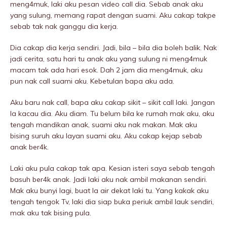
meng4muk, laki aku pesan video call dia. Sebab anak aku
yang sulung, memang rapat dengan suami. Aku cakap takpe
sebab tak nak ganggu dia kerja.
Dia cakap dia kerja sendiri. Jadi, bila – bila dia boleh balik. Nak
jadi cerita, satu hari tu anak aku yang sulung ni meng4muk
macam tak ada hari esok. Dah 2 jam dia meng4muk, aku
pun nak call suami aku. Kebetulan bapa aku ada.
Aku baru nak call, bapa aku cakap sikit – sikit call laki. Jangan
la kacau dia. Aku diam. Tu belum bila ke rumah mak aku, aku
tengah mandikan anak, suami aku nak makan. Mak aku
bising suruh aku layan suami aku. Aku cakap kejap sebab
anak ber4k.
Laki aku pula cakap tak apa. Kesian isteri saya sebab tengah
basuh ber4k anak. Jadi laki aku nak ambil makanan sendiri.
Mak aku bunyi lagi, buat la air dekat laki tu. Yang kakak aku
tengah tengok Tv, laki dia siap buka periuk ambil lauk sendiri,
mak aku tak bising pula.