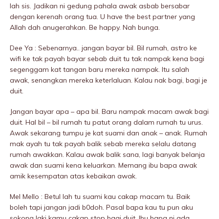
lah sis. Jadikan ni gedung pahala awak asbab bersabar
dengan kerenah orang tua. U have the best partner yang
Allah dah anugerahkan. Be happy. Nah bunga.
Dee Ya : Sebenarnya.. jangan bayar bil. Bil rumah, astro ke
wifi ke tak payah bayar sebab duit tu tak nampak kena bagi
segenggam kat tangan baru mereka nampak. Itu salah
awak, senangkan mereka keterlaluan. Kalau nak bagi, bagi je
duit.
Jangan bayar apa – apa bil. Baru nampak macam awak bagi
duit. Hal bil – bil rumah tu patut orang dalam rumah tu urus.
Awak sekarang tumpu je kat suami dan anak – anak. Rumah
mak ayah tu tak payah balik sebab mereka selalu datang
rumah awakkan. Kalau awak balik sana, lagi banyak belanja
awak dan suami kena keluarkan. Memang ibu bapa awak
amik kesempatan atas kebaikan awak.
Mel Mello : Betul lah tu suami kau cakap macam tu. Baik
boleh tapi jangan jadi b0doh. Pasal bapa kau tu pun aku
sokong laki kamu cakap stop bagi duit. Ibu bapa ni ada