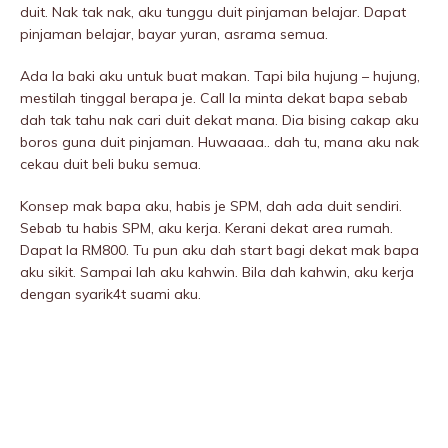
duit. Nak tak nak, aku tunggu duit pinjaman belajar. Dapat
pinjaman belajar, bayar yuran, asrama semua.
Ada la baki aku untuk buat makan. Tapi bila hujung – hujung,
mestilah tinggal berapa je. Call la minta dekat bapa sebab
dah tak tahu nak cari duit dekat mana. Dia bising cakap aku
boros guna duit pinjaman. Huwaaaa.. dah tu, mana aku nak
cekau duit beli buku semua.
Konsep mak bapa aku, habis je SPM, dah ada duit sendiri.
Sebab tu habis SPM, aku kerja. Kerani dekat area rumah.
Dapat la RM800. Tu pun aku dah start bagi dekat mak bapa
aku sikit. Sampai lah aku kahwin. Bila dah kahwin, aku kerja
dengan syarik4t suami aku.