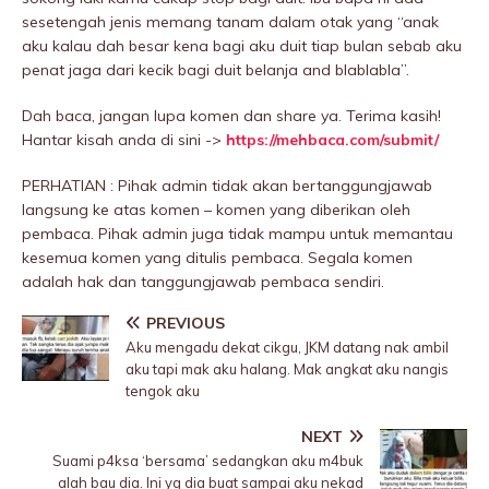
sesetengah jenis memang tanam dalam otak yang “anak
aku kalau dah besar kena bagi aku duit tiap bulan sebab aku
penat jaga dari kecik bagi duit belanja and blablabla”.
Dah baca, jangan lupa komen dan share ya. Terima kasih!
Hantar kisah anda di sini ->
https://mehbaca.com/submit/
PERHATIAN : Pihak admin tidak akan bertanggungjawab
langsung ke atas komen – komen yang diberikan oleh
pembaca. Pihak admin juga tidak mampu untuk memantau
kesemua komen yang ditulis pembaca. Segala komen
adalah hak dan tanggungjawab pembaca sendiri.
PREVIOUS
Aku mengadu dekat cikgu, JKM datang nak ambil
aku tapi mak aku halang. Mak angkat aku nangis
tengok aku
NEXT
Suami p4ksa ‘bersama’ sedangkan aku m4buk
alah bau dia. Ini yg dia buat sampai aku nekad