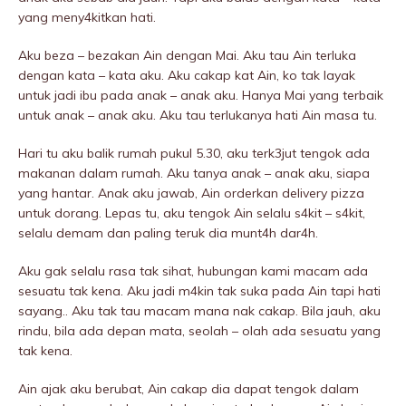
yang meny4kitkan hati.
Aku beza – bezakan Ain dengan Mai. Aku tau Ain terIuka
dengan kata – kata aku. Aku cakap kat Ain, ko tak layak
untuk jadi ibu pada anak – anak aku. Hanya Mai yang terbaik
untuk anak – anak aku. Aku tau terIukanya hati Ain masa tu.
Hari tu aku balik rumah pukuI 5.30, aku terk3jut tengok ada
makanan dalam rumah. Aku tanya anak – anak aku, siapa
yang hantar. Anak aku jawab, Ain orderkan delivery pizza
untuk dorang. Lepas tu, aku tengok Ain selalu s4kit – s4kit,
selalu demam dan paling teruk dia munt4h dar4h.
Aku gak selalu rasa tak sihat, hubungan kami macam ada
sesuatu tak kena. Aku jadi m4kin tak suka pada Ain tapi hati
sayang.. Aku tak tau macam mana nak cakap. Bila jauh, aku
rindu, bila ada depan mata, seolah – olah ada sesuatu yang
tak kena.
Ain ajak aku berubat, Ain cakap dia dapat tengok dalam