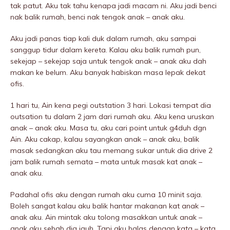
tak patut. Aku tak tahu kenapa jadi macam ni. Aku jadi benci
nak balik rumah, benci nak tengok anak – anak aku.
Aku jadi panas tiap kali duk dalam rumah, aku sampai
sanggup tidur dalam kereta. Kalau aku balik rumah pun,
sekejap – sekejap saja untuk tengok anak – anak aku dah
makan ke belum. Aku banyak habiskan masa lepak dekat
ofis.
1 hari tu, Ain kena pegi outstation 3 hari. Lokasi tempat dia
outsation tu dalam 2 jam dari rumah aku. Aku kena uruskan
anak – anak aku. Masa tu, aku cari point untuk g4duh dgn
Ain. Aku cakap, kalau sayangkan anak – anak aku, balik
masak sedangkan aku tau memang sukar untuk dia drive 2
jam balik rumah semata – mata untuk masak kat anak –
anak aku.
Padahal ofis aku dengan rumah aku cuma 10 minit saja.
Boleh sangat kalau aku balik hantar makanan kat anak –
anak aku. Ain mintak aku tolong masakkan untuk anak –
anak aku sebab dia jauh. Tapi aku baIas dengan kata – kata