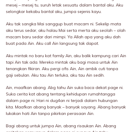
mesej – mesej tu, suruh letak sesuatu dalam bantal aku. Aku
selongkar kekabu bantal aku, jumpa sejenis kayu.
Aku tak sangka Mai sanggup buat macam ni. Sekelip mata
aku terus sedar, aku halau Mai serta merta aku seolah – olah
macam baru sedar dari mimpi. Ya Allah apa yang aku dah
buat pada Ain. Aku call Ain langsung tak dapat.
Aku mintak no baru kat family Ain, aku balik kampung cari Ain
tapi Ain tak ada. Mereka mintak aku bagi masa untuk Ain
tenangkan fikiran. Aku pergi ofis Ain, Ain ambik cuti tanpa
gaji sebulan. Aku tau Ain terIuka, aku tau Ain sedih.
Ain, maafkan abang. Abg tahu Ain suka baca dekat page ni.
Suka cerita kat abang tentang kehidupan rumahtangga
dalam page ni. Hari ni dug4an ni terjadi dalam hubungan
kita. Maafkan abang banyak – banyak sayang. Abang banyak
Iukakan hati Ain tanpa pikirkan perasaan Ain.
Bagi abang untuk jumpa Ain, abang risaukan Ain. Abang