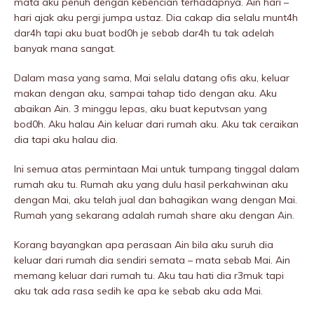
mata aku penuh dengan kebencian terhadapnya. Ain hari –
hari ajak aku pergi jumpa ustaz. Dia cakap dia selalu munt4h
dar4h tapi aku buat bod0h je sebab dar4h tu tak adelah
banyak mana sangat.
Dalam masa yang sama, Mai selalu datang ofis aku, keluar
makan dengan aku, sampai tahap tido dengan aku. Aku
abaikan Ain. 3 minggu lepas, aku buat keputvsan yang
bod0h. Aku halau Ain keluar dari rumah aku. Aku tak ceraikan
dia tapi aku haIau dia.
Ini semua atas permintaan Mai untuk tumpang tinggal dalam
rumah aku tu. Rumah aku yang dulu hasil perkahwinan aku
dengan Mai, aku telah jual dan bahagikan wang dengan Mai.
Rumah yang sekarang adalah rumah share aku dengan Ain.
Korang bayangkan apa perasaan Ain bila aku suruh dia
keluar dari rumah dia sendiri semata – mata sebab Mai. Ain
memang keluar dari rumah tu. Aku tau hati dia r3muk tapi
aku tak ada rasa sedih ke apa ke sebab aku ada Mai.