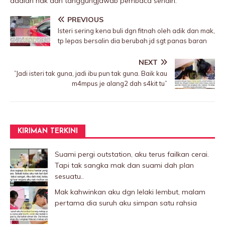
adalah hak dan tanggungjawab pembaca sendiri.
PREVIOUS
Isteri sering kena buIi dgn fitnah oleh adik dan mak,
tp lepas bersalin dia berubah jd sgt panas baran
NEXT
”Jadi isteri tak guna, jadi ibu pun tak guna. Baik kau
m4mpus je alang2 dah s4kit tu”
KIRIMAN TERKINI
Suami pergi outstation, aku terus failkan cerai.
Tapi tak sangka mak dan suami dah plan
sesuatu..
Mak kahwinkan aku dgn lelaki Iembut, malam
pertama dia suruh aku simpan satu rahsia