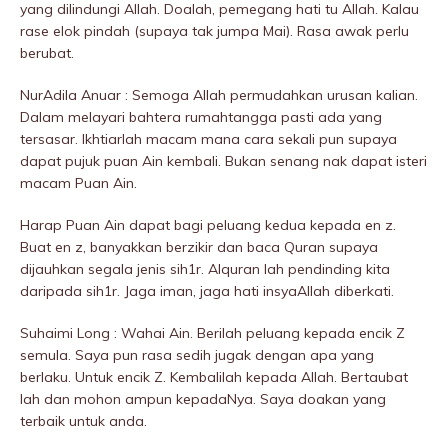
yang diIindungi Allah. Doalah, pemegang hati tu Allah. Kalau
rase elok pindah (supaya tak jumpa Mai). Rasa awak perlu
berubat.
NurAdila Anuar : Semoga Allah permudahkan urusan kalian.
Dalam melayari bahtera rumahtangga pasti ada yang
tersasar. Ikhtiarlah macam mana cara sekali pun supaya
dapat pujuk puan Ain kembali. Bukan senang nak dapat isteri
macam Puan Ain.
Harap Puan Ain dapat bagi peluang kedua kepada en z.
Buat en z, banyakkan berzikir dan baca Quran supaya
dijauhkan segala jenis sih1r. Alquran lah pendinding kita
daripada sih1r. Jaga iman, jaga hati insyaAllah diberkati.
Suhaimi Long : Wahai Ain. Berilah peluang kepada encik Z
semula. Saya pun rasa sedih jugak dengan apa yang
berlaku. Untuk encik Z. Kembalilah kepada Allah. Bertaubat
lah dan mohon ampun kepadaNya. Saya doakan yang
terbaik untuk anda.