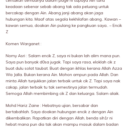
ceritakan semuanya dalam page ni supaya Ain tahu
keadaan sebenar sebab abang tak ada peluang untuk
bercakap dengan Ain. Abang janji abang akan jaga
hubungan kita. Maaf atas segala kekhilafan abang.. Kawan –
kawan semua, doakan Ain pulang ke pangkuan saya.. – Encik
Z
Komen Warganet :
Nomy Asri : Salam encik Z, saya ni bukan lah alim mana pun.
Saya pun banyak d0sa jugak. Tapi saya rasa, eloklah cik z
buat dulu solat taubat. Buat dengan ikhlas kerana Allah Azza
Wa Jalla. Bukan kerana Ain. Mohon ampun pada Allah. Dan
minta Allah tunjukkan jalan terbaik untuk cik Z. Tapi saya nak
cakap, jalan terbaik tu tak semestinya jalan termudah.
Semoga Allah membimbing cik Z dan keluarga. Salam alaik.
Mohd Hariz Zaine : Hebatnya ujian, bersabar dan
bertabahlah. Saya doakan hubungan encik z dengan Ain
dikembalikan. Rapatkan diri dengan Allah, benda sih1r ni
hebat mana pun dia tak akan mampu masuk dalam badan