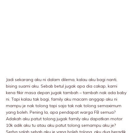
Jadi sekarang aku ni dalam diIema, kalau aku bagi nanti,
bising suami aku. Sebab betul jugak apa dia cakap, kami
kena fikir masa depan jugak tambah – tambah nak ada baby
ni. Tapi kalau tak bagi, family aku macam anggap aku ni
mampu je nak tolong tapi saja tak nak tolong semaximum
yang boleh. Pening la, apa pendapat warga FB semua?
Adakah aku patut tolong jugak family aku dapatkan motor
10k adik aku tu atau aku patut tolong semampu aku je?
Serba salah sebab aku je yang boleh tolong, aku dua beradik