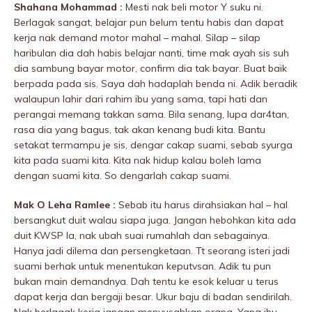
Shahana Mohammad :
Mesti nak beli motor Y suku ni.
BerIagak sangat, belajar pun belum tentu habis dan dapat
kerja nak demand motor mahal – mahal. Silap – silap
haribulan dia dah habis belajar nanti, time mak ayah sis suh
dia sambung bayar motor, confirm dia tak bayar. Buat baik
berpada pada sis. Saya dah hadaplah benda ni. Adik beradik
walaupun lahir dari rahim ibu yang sama, tapi hati dan
perangai memang takkan sama. Bila senang, lupa dar4tan,
rasa dia yang bagus, tak akan kenang budi kita. Bantu
setakat termampu je sis, dengar cakap suami, sebab syurga
kita pada suami kita. Kita nak hidup kalau boleh lama
dengan suami kita. So dengarlah cakap suami.
Mak O Leha Ramlee :
Sebab itu harus dirahsiakan hal – hal
bersangkut duit walau siapa juga. Jangan hebohkan kita ada
duit KWSP la, nak ubah suai rumahlah dan sebagainya.
Hanya jadi diIema dan persengketaan. Tt seorang isteri jadi
suami berhak untuk menentukan keputvsan. Adik tu pun
bukan main demandnya. Dah tentu ke esok keluar u terus
dapat kerja dan bergaji besar. Ukur baju di badan sendirilah.