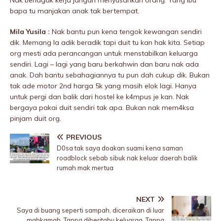
Nak berIagak kerja jangan menyusahkan orang. Yang ibu
bapa tu manjakan anak tak bertempat.
Mila Yusila :
Nak bantu pun kena tengok kewangan sendiri
dik. Memang la adik beradik tapi duit tu kan hak kita. Setiap
org mesti ada perancangan untuk menstabiIkan keluarga
sendiri. Lagi – lagi yang baru berkahwin dan baru nak ada
anak. Dah bantu sebahagiannya tu pun dah cukup dik. Bukan
tak ade motor 2nd harga 5k yang masih elok lagi. Hanya
untuk pergi dan balik dari hosteI ke k4mpus je kan. Nak
bergaya pakai duit sendiri tak apa. Bukan nak mem4ksa
pinjam duit org.
PREVIOUS
D0sa tak saya doakan suami kena saman
roadblock sebab sibuk nak keluar daerah balik
rumah mak mertua
NEXT
Saya di buang seperti sampah, diceraikan di luar
mahkamah. Tanpa diberitahu keluarga. Tanpa