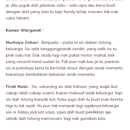
je. Aku jugak dah jelaskan satu – satu apa aku kena buat
dengan duit yang ada tu tapi family tetap macam tak nak
cuba faham.
Komen Warganet :
Norhayu Zohari :
Berpada – pada la sis dalam tolong
keluarga. Sis ada tanggungjawab sendiri, yang adik sis tu
plak satu hal. Duk study lagi nak pakai motor mahal, beli
yang second hand sudah la. Tak pun naik bas je la, parents
sis ni patutnya kena la bertolak ansur dengan anak menantu
bukannya tambahkan bebanan anak menantu.
Firah Nasir :
Sis, sekarang sis dah kahwin, yang wajib ikut
cakap ialah cakap suami, bukan maksud tolak keluarga, tapi
sis dah tolong banyak kot, hulur juga dah tu buat loan kereta
lagi tu tuk ayah. Itu pun tak nampak lagi agaknya keluarga
sisi ni. Kalau jadi kat saya, saya dah buat pek4kkan aje,
sebab dah tolong memacam, lagi nak gunakan kita.