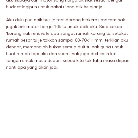
aku supaya cari motor yang harga ok sikit sesuai dengan
budget lagipun untuk pakai ulang alik belajar je.
Aku dulu pun naik bus je tapi dorang berkeras macam nak
jugak beli motor harga 10k tu untuk adik aku. Siap cakap
‘korang nak renovate apa sangat rumah korang tu, setakat
rumah besar tu je takkan sampai 60-70k.’ Hmm, terkilan aku
dengar, memanglah bukan semua duit tu nak guna untuk
buat rumah tapi aku dan suami nak juga duit cash kat
tangan untuk masa depan, sebab kita tak tahu masa depan
nanti apa yang akan jadi.