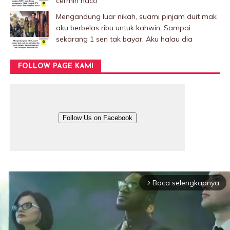
cermin naco
Mengandung luar nikah, suami pinjam duit mak
aku berbelas ribu untuk kahwin. Sampai
sekarang 1 sen tak bayar. Aku halau dia
FOLLOW PAGE KAMI
Follow Us on Facebook
Baca selengkapnya
arrow_forward_ios