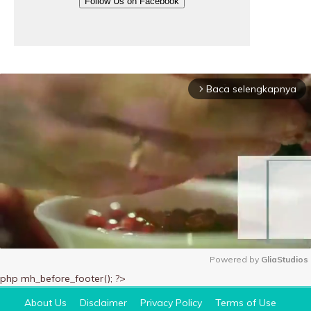
Follow Us on Facebook
Baca selengkapnya
arrow_forward_ios
Powered by 
GliaStudios
php mh_before_footer(); ?>
M
u
About Us
Disclaimer
Privacy Policy
Terms of Use