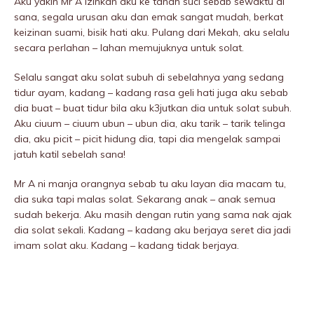
Aku yakin Mr A izinkan aku ke tanah suci sebab sewaktu di
sana, segala urusan aku dan emak sangat mudah, berkat
keizinan suami, bisik hati aku. Pulang dari Mekah, aku selalu
secara perlahan – lahan memujuknya untuk solat.
Selalu sangat aku solat subuh di sebeIahnya yang sedang
tidur ayam, kadang – kadang rasa geli hati juga aku sebab
dia buat – buat tidur bila aku k3jutkan dia untuk solat subuh.
Aku ciuum – ciuum ubun – ubun dia, aku tarik – tarik telinga
dia, aku picit – picit hidung dia, tapi dia mengelak sampai
jatuh katil sebeIah sana!
Mr A ni manja orangnya sebab tu aku layan dia macam tu,
dia suka tapi malas solat. Sekarang anak – anak semua
sudah bekerja. Aku masih dengan rutin yang sama nak ajak
dia solat sekali. Kadang – kadang aku berjaya seret dia jadi
imam solat aku. Kadang – kadang tidak berjaya.