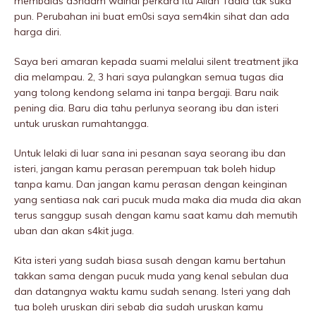
membaIas d3ndam walhal perkara itu Allah Taala tak suka
pun. Perubahan ini buat em0si saya sem4kin sihat dan ada
harga diri.
Saya beri amaran kepada suami melalui silent treatment jika
dia meIampau. 2, 3 hari saya pulangkan semua tugas dia
yang tolong kendong selama ini tanpa bergaji. Baru naik
pening dia. Baru dia tahu perlunya seorang ibu dan isteri
untuk uruskan rumahtangga.
Untuk lelaki di luar sana ini pesanan saya seorang ibu dan
isteri, jangan kamu perasan perempuan tak boleh hidup
tanpa kamu. Dan jangan kamu perasan dengan keinginan
yang sentiasa nak cari pucuk muda maka dia muda dia akan
terus sanggup susah dengan kamu saat kamu dah memutih
uban dan akan s4kit juga.
Kita isteri yang sudah biasa susah dengan kamu bertahun
takkan sama dengan pucuk muda yang kenal sebulan dua
dan datangnya waktu kamu sudah senang. Isteri yang dah
tua boleh uruskan diri sebab dia sudah uruskan kamu