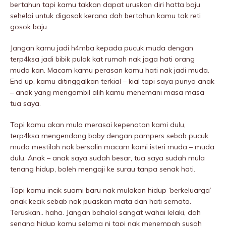
bertahun tapi kamu takkan dapat uruskan diri hatta baju
sehelai untuk digosok kerana dah bertahun kamu tak reti
gosok baju.
Jangan kamu jadi h4mba kepada pucuk muda dengan
terp4ksa jadi bibik pulak kat rumah nak jaga hati orang
muda kan. Macam kamu perasan kamu hati nak jadi muda.
End up, kamu ditinggalkan terkial – kial tapi saya punya anak
– anak yang mengambil alih kamu menemani masa masa
tua saya.
Tapi kamu akan mula merasai kepenatan kami dulu,
terp4ksa mengendong baby dengan pampers sebab pucuk
muda mestilah nak bersalin macam kami isteri muda – muda
dulu. Anak – anak saya sudah besar, tua saya sudah mula
tenang hidup, boleh mengaji ke surau tanpa senak hati.
Tapi kamu incik suami baru nak mulakan hidup ‘berkeluarga’
anak kecik sebab nak puaskan mata dan hati semata.
Teruskan.. haha. Jangan bahalol sangat wahai lelaki, dah
senang hidup kamu selama ni tapi nak menempah susah