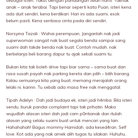
sebagai isteri. Takut dengan pandangan Allah nanti. Taknak
anak – anak terabai. Tapi benar seperti kata Puan, isteri kena
ada duit sendiri, kena berdikari. Hari ini ada suami, esok
belum pasti. Kena sentiasa cinta pada diri sendiri.
Norsyina Tazali : Wahai perempuan, Janganlah nak jadi
superwoman sangat nak buat segala benda sampai sang
suami dah takde benda nak buat. Contoh mudah, nak
berbelanja beli barang dapur tu ajak sekali suami tu.
Bukan kita tak boleh drive tapi biar sama – sama buat dan
rasa susah payah nak parking kereta dan pilih – bilih barang.
Kalau semuanya kita yang buat, memang merajaIah orang
lelaki ni, kannn. Tu sebab ada masa free nak menggatal.
Tipah Adelyn : Dah jadi budaya ek, isteri jadi h4mba. Bila isteri
sendu, buruk pandai complaint tapi tak prihatin. Maka
wujudlah alasan isteri dah jadi cam p0ntianak dan itulah
alasan yang selalu suami buat untuk mencari yang lain.
Hahahahah! Bagus mommy Hamidah, ada kesed4ran. Self
love. Kot ada yang nak amek alih tugas tu silakan. Huhuhu..