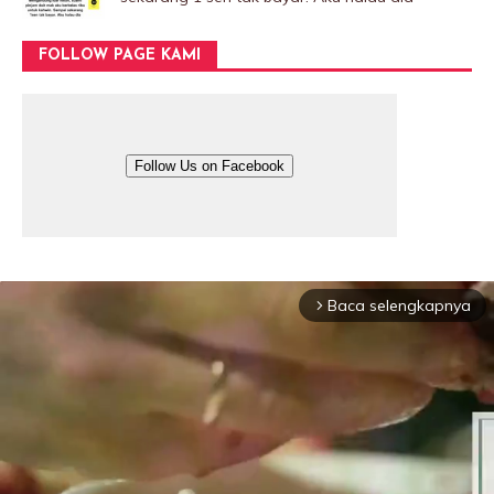
FOLLOW PAGE KAMI
Follow Us on Facebook
Baca selengkapnya
arrow_forward_ios