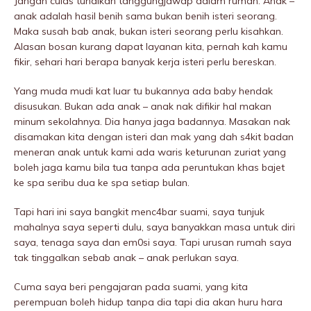
Jangan culas tunaikan tanggungjawap dalam rumah. Anak –
anak adalah hasil benih sama bukan benih isteri seorang.
Maka susah bab anak, bukan isteri seorang perlu kisahkan.
Alasan bosan kurang dapat layanan kita, pernah kah kamu
fikir, sehari hari berapa banyak kerja isteri perlu bereskan.
Yang muda mudi kat luar tu bukannya ada baby hendak
disusukan. Bukan ada anak – anak nak difikir hal makan
minum sekolahnya. Dia hanya jaga badannya. Masakan nak
disamakan kita dengan isteri dan mak yang dah s4kit badan
meneran anak untuk kami ada waris keturunan zuriat yang
boleh jaga kamu bila tua tanpa ada peruntukan khas bajet
ke spa seribu dua ke spa setiap bulan.
Tapi hari ini saya bangkit menc4bar suami, saya tunjuk
mahalnya saya seperti dulu, saya banyakkan masa untuk diri
saya, tenaga saya dan em0si saya. Tapi urusan rumah saya
tak tinggalkan sebab anak – anak perIukan saya.
Cuma saya beri pengajaran pada suami, yang kita
perempuan boleh hidup tanpa dia tapi dia akan huru hara