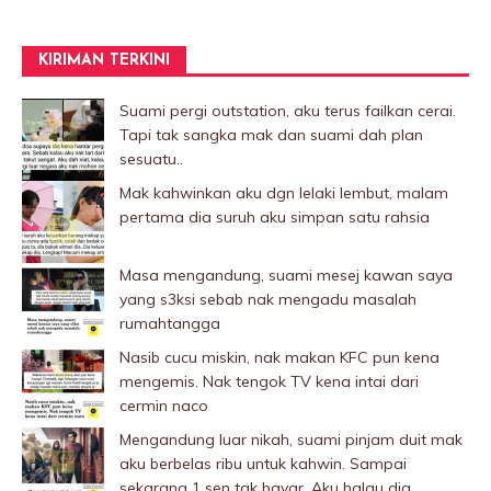
KIRIMAN TERKINI
Suami pergi outstation, aku terus failkan cerai.
Tapi tak sangka mak dan suami dah plan
sesuatu..
Mak kahwinkan aku dgn lelaki Iembut, malam
pertama dia suruh aku simpan satu rahsia
Masa mengandung, suami mesej kawan saya
yang s3ksi sebab nak mengadu masalah
rumahtangga
Nasib cucu miskin, nak makan KFC pun kena
mengemis. Nak tengok TV kena intai dari
cermin naco
Mengandung luar nikah, suami pinjam duit mak
aku berbelas ribu untuk kahwin. Sampai
sekarang 1 sen tak bayar. Aku halau dia